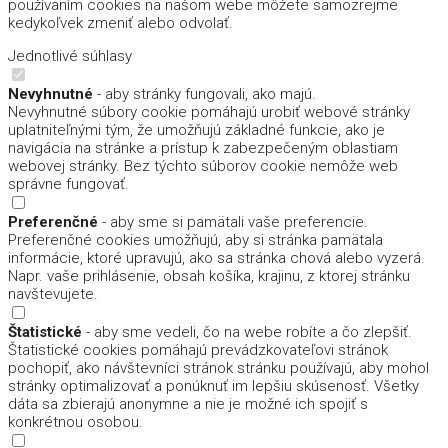
používaním cookies na našom webe môžete samozrejme
kedykoľvek zmeniť alebo odvolať.
Jednotlivé súhlasy
Nevyhnutné
- aby stránky fungovali, ako majú.
Nevyhnutné súbory cookie pomáhajú urobiť webové stránky
uplatniteľnými tým, že umožňujú základné funkcie, ako je
navigácia na stránke a prístup k zabezpečeným oblastiam
webovej stránky. Bez týchto súborov cookie nemôže web
správne fungovať.
Preferenčné
- aby sme si pamätali vaše preferencie.
Preferenčné cookies umožňujú, aby si stránka pamätala
informácie, ktoré upravujú, ako sa stránka chová alebo vyzerá.
Napr. vaše prihlásenie, obsah košíka, krajinu, z ktorej stránku
navštevujete.
Štatistické
- aby sme vedeli, čo na webe robíte a čo zlepšiť.
Štatistické cookies pomáhajú prevádzkovateľovi stránok
pochopiť, ako návštevníci stránok stránku používajú, aby mohol
stránky optimalizovať a ponúknuť im lepšiu skúsenosť. Všetky
dáta sa zbierajú anonymne a nie je možné ich spojiť s
konkrétnou osobou.