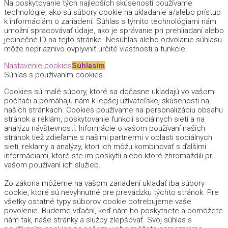
Na poskytovanie tých najlepších skúseností používame
technológie, ako sú súbory cookie na ukladanie a/alebo prístup
k informáciám o zariadení. Súhlas s týmito technológiami nám
umožní spracovávať údaje, ako je správanie pri prehliadaní alebo
jedinečné ID na tejto stránke. Nesúhlas alebo odvolanie súhlasu
môže nepriaznivo ovplyvniť určité vlastnosti a funkcie.
Nastavenie cookies
Súhlasím
Súhlas s používaním cookies
Cookies sú malé súbory, ktoré sa dočasne ukladajú vo vašom
počítači a pomáhajú nám k lepšej užívateľskej skúsenosti na
našich stránkach. Cookies používame na personalizáciu obsahu
stránok a reklám, poskytovanie funkcií sociálnych sietí a na
analýzu návštevnosti. Informácie o vašom používaní našich
stránok tiež zdieľame s našimi partnermi v oblasti sociálnych
sietí, reklamy a analýzy, ktorí ich môžu kombinovať s ďalšími
informáciami, ktoré ste im poskytli alebo ktoré zhromaždili pri
vašom používaní ich služieb.
Zo zákona môžeme na vašom zariadení ukladať iba súbory
cookie, ktoré sú nevyhnutné pre prevádzku týchto stránok. Pre
všetky ostatné typy súborov cookie potrebujeme vaše
povolenie. Budeme vďační, keď nám ho poskytnete a pomôžete
nám tak, naše stránky a služby zlepšovať. Svoj súhlas s