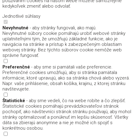
používaním cookies na našom webe môžete samozrejme
kedykoľvek zmeniť alebo odvolať.
Jednotlivé súhlasy
Nevyhnutné
- aby stránky fungovali, ako majú.
Nevyhnutné súbory cookie pomáhajú urobiť webové stránky
uplatniteľnými tým, že umožňujú základné funkcie, ako je
navigácia na stránke a prístup k zabezpečeným oblastiam
webovej stránky. Bez týchto súborov cookie nemôže web
správne fungovať.
Preferenčné
- aby sme si pamätali vaše preferencie.
Preferenčné cookies umožňujú, aby si stránka pamätala
informácie, ktoré upravujú, ako sa stránka chová alebo vyzerá.
Napr. vaše prihlásenie, obsah košíka, krajinu, z ktorej stránku
navštevujete.
Štatistické
- aby sme vedeli, čo na webe robíte a čo zlepšiť.
Štatistické cookies pomáhajú prevádzkovateľovi stránok
pochopiť, ako návštevníci stránok stránku používajú, aby mohol
stránky optimalizovať a ponúknuť im lepšiu skúsenosť. Všetky
dáta sa zbierajú anonymne a nie je možné ich spojiť s
konkrétnou osobou.