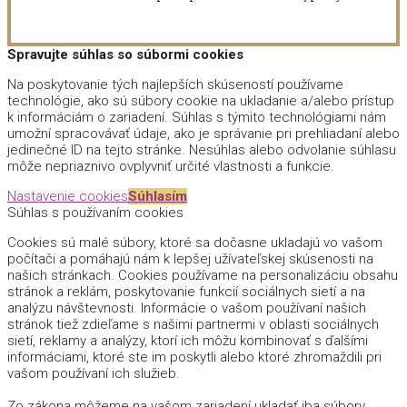
Spravujte súhlas so súbormi cookies
Na poskytovanie tých najlepších skúseností používame
technológie, ako sú súbory cookie na ukladanie a/alebo prístup
k informáciám o zariadení. Súhlas s týmito technológiami nám
umožní spracovávať údaje, ako je správanie pri prehliadaní alebo
jedinečné ID na tejto stránke. Nesúhlas alebo odvolanie súhlasu
môže nepriaznivo ovplyvniť určité vlastnosti a funkcie.
Nastavenie cookies
Súhlasím
Súhlas s používaním cookies
Cookies sú malé súbory, ktoré sa dočasne ukladajú vo vašom
počítači a pomáhajú nám k lepšej užívateľskej skúsenosti na
našich stránkach. Cookies používame na personalizáciu obsahu
stránok a reklám, poskytovanie funkcií sociálnych sietí a na
analýzu návštevnosti. Informácie o vašom používaní našich
stránok tiež zdieľame s našimi partnermi v oblasti sociálnych
sietí, reklamy a analýzy, ktorí ich môžu kombinovať s ďalšími
informáciami, ktoré ste im poskytli alebo ktoré zhromaždili pri
vašom používaní ich služieb.
Zo zákona môžeme na vašom zariadení ukladať iba súbory