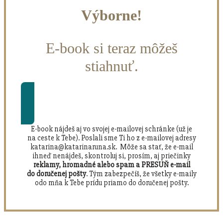
Výborne!
E-book si teraz môžeš
stiahnuť.
Stiahnuť si e-book
E-book nájdeš aj vo svojej e-mailovej schránke (už je
na ceste k Tebe). Poslali sme Ti ho z e-mailovej adresy
katarina@katarinaruna.sk. Môže sa stať, že e-mail
ihneď nenájdeš, skontroluj si, prosím, aj priečinky
reklamy, hromadné alebo spam a PRESUŇ e-mail
do doručenej pošty
. Tým zabezpečíš, že všetky e-maily
odo mňa k Tebe prídu priamo do doručenej pošty.