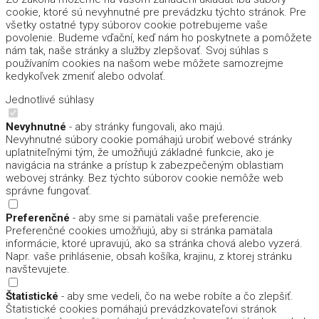
cookie, ktoré sú nevyhnutné pre prevádzku týchto stránok. Pre
všetky ostatné typy súborov cookie potrebujeme vaše
povolenie. Budeme vďační, keď nám ho poskytnete a pomôžete
nám tak, naše stránky a služby zlepšovať. Svoj súhlas s
používaním cookies na našom webe môžete samozrejme
kedykoľvek zmeniť alebo odvolať.
Jednotlivé súhlasy
Nevyhnutné
- aby stránky fungovali, ako majú.
Nevyhnutné súbory cookie pomáhajú urobiť webové stránky
uplatniteľnými tým, že umožňujú základné funkcie, ako je
navigácia na stránke a prístup k zabezpečeným oblastiam
webovej stránky. Bez týchto súborov cookie nemôže web
správne fungovať.
Preferenčné
- aby sme si pamätali vaše preferencie.
Preferenčné cookies umožňujú, aby si stránka pamätala
informácie, ktoré upravujú, ako sa stránka chová alebo vyzerá.
Napr. vaše prihlásenie, obsah košíka, krajinu, z ktorej stránku
navštevujete.
Štatistické
- aby sme vedeli, čo na webe robíte a čo zlepšiť.
Štatistické cookies pomáhajú prevádzkovateľovi stránok