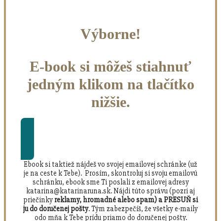
Výborne!
E-book si môžeš stiahnuť
jedným klikom na tlačítko
nižšie.
Stiahnuť si e-book
Ebook si taktiež nájdeš vo svojej emailovej schránke (už
je na ceste k Tebe). Prosím, skontroluj si svoju emailovú
schránku, ebook sme Ti poslali z emailovej adresy
katarina@katarinaruna.sk. Nájdi túto správu (pozri aj
priečinky
reklamy, hromadné alebo spam) a PRESUŇ si
ju do doručenej pošty
. Tým zabezpečíš, že všetky e-maily
odo mňa k Tebe prídu priamo do doručenej pošty.