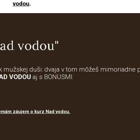
vodou
.
ad vodou"
k mužskej duši: dvaja v tom môžeš mimoriadne pr
AD VODOU
aj s BONUSMI:
 nemám záujem o kurz Nad vodou.