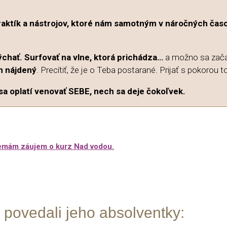
praktík a nástrojov, ktoré nám samotným v náročných časo
chať. Surfovať na vlne, ktorá prichádza…
a možno sa zača
n nájdený
. Precítiť, že je o Teba postarané. Prijať s pokorou to
sa oplatí venovať SEBE, nech sa deje čokoľvek.
 nemám záujem o kurz Nad vodou.
 povedali jeho absolventky: