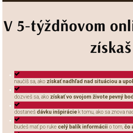
V 5-týždňovom onl
získaš
naučíš sa, ako
získať nadhľad nad situáciou a upo
dozvieš sa, ako
získať vo svojom živote pevný bod 
dostaneš
dávku inšpirácie
k tomu, ako sa znova n
budeš mať po ruke
celý balík informácii
o tom,
čo 