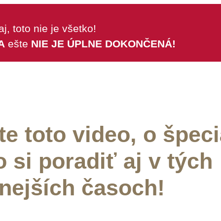
j, toto nie je všetko!
A
ešte
NIE JE ÚPLNE DOKONČENÁ!
te toto video, o špeci
 si poradiť aj v tých
nejších časoch!