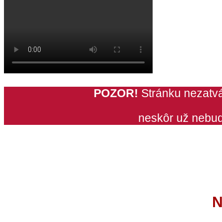
POZOR!
Stránku nezatvá
neskôr už nebud