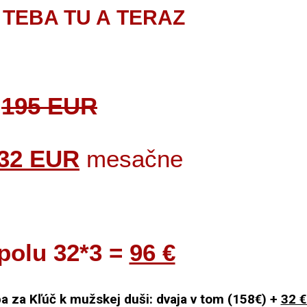
 TEBA TU A TERAZ
195 EUR
32 EUR
mesačne
polu 32*3 =
96 €
a za Kľúč k mužskej duši: dvaja v tom (158€) +
32 €