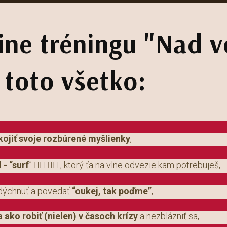
ine tréningu "Nad 
 toto všetko:
kojiť svoje rozbúrené myšlienky
,
- “surf
” 🏄‍♀️ 🏄‍♂️ , ktorý ťa na vlne odvezie kam potrebuješ,
adýchnuť a povedať
“oukej, tak poďme”
,
a ako robiť (nielen) v časoch krízy
a nezblázniť sa,