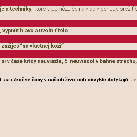
je a techniky
, ktoré ti pomôžu čo najviac v pohode prežiť b
 vypnúť hlavu a uvoľniť telo
,
 zažiješ “na vlastnej koži”
,
 si v čase krízy neuviazla, či neuviazol v bahne strachu,
h sa náročné časy v našich životoch obvykle dotýkajú.
Je