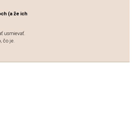
ch (a že ich
ť usmievať.
, čo je.