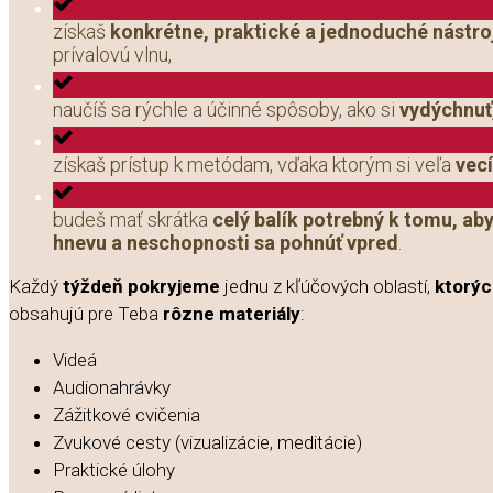
získaš
konkrétne, praktické a jednoduché nástro
prívalovú vlnu,
naučíš sa rýchle a účinné spôsoby, ako si
vydýchnuť,
získaš prístup k metódam, vďaka ktorým si veľa
vecí
budeš mať skrátka
celý balík potrebný k tomu, aby
hnevu a neschopnosti sa pohnúť vpred
.
Každý
týždeň pokryjeme
jednu z kľúčových oblastí,
ktorýc
obsahujú pre Teba
rôzne materiály
:
Videá
Audionahrávky
Zážitkové cvičenia
Zvukové cesty (vizualizácie, meditácie)
Praktické úlohy