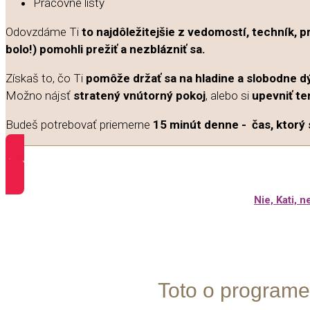
Pracovné listy
Odovzdáme Ti
to najdôležitejšie z vedomostí, techník, 
bolo!) pomohli prežiť a nezblázniť sa.
Získaš to, čo Ti
pomôže držať sa na hladine a slobodne dý
Možno nájsť
stratený vnútorný pokoj
, alebo si
upevniť te
Budeš potrebovať priemerne
15 minút denne - čas, ktorý 
ÁNO, CHCEM pridať online kurz Nad vodou do objednávky!
Nie, Kati,
Toto o programe