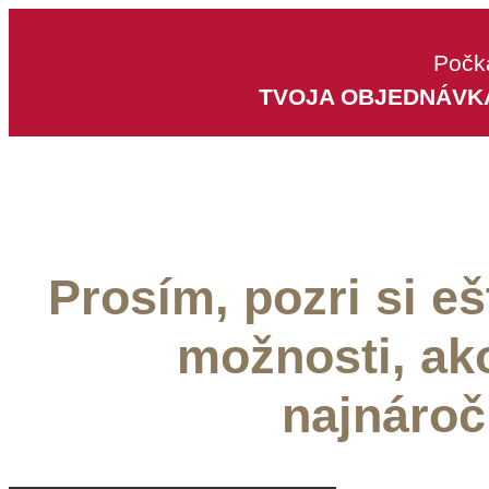
Počka
TVOJA OBJEDNÁVK
POZOR! DOKONČENÉ IBA NA
85%
Prosím, pozri si eš
možnosti, ako
najnároč