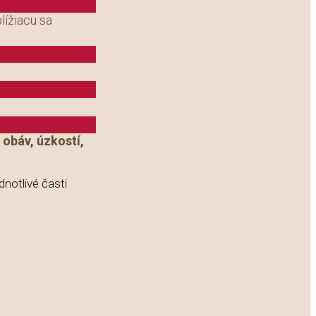
lížiacu sa
 obáv, úzkostí,
dnotlivé časti