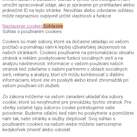
umožní spracovávať údaje, ako je správanie pri prehliadaní alebo
jedinečné ID na tejto stránke. Nesúhlas alebo odvolanie súhlasu
môže nepriaznivo ovplyvniť určité vlastnosti a funkcie.
Nastavenie cookies
Súhlasím
Súhlas s používaním cookies
Cookies sú malé súbory, ktoré sa dočasne ukladajú vo vašom
počítači a pomáhajú nám k lepšej užívateľskej skúsenosti na
našich stránkach. Cookies používame na personalizáciu obsahu
stránok a reklám, poskytovanie funkcií sociálnych sietí a na
analýzu návštevnosti. Informácie o vašom používaní našich
stránok tiež zdieľame s našimi partnermi v oblasti sociálnych
sietí, reklamy a analýzy, ktorí ich môžu kombinovať s ďalšími
informáciami, ktoré ste im poskytli alebo ktoré zhromaždili pri
vašom používaní ich služieb.
Zo zákona môžeme na vašom zariadení ukladať iba súbory
cookie, ktoré sú nevyhnutné pre prevádzku týchto stránok. Pre
všetky ostatné typy súborov cookie potrebujeme vaše
povolenie. Budeme vďační, keď nám ho poskytnete a pomôžete
nám tak, naše stránky a služby zlepšovať. Svoj súhlas s
používaním cookies na našom webe môžete samozrejme
kedykoľvek zmeniť alebo odvolať.