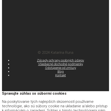
© 2024 Katarína Runa
Zásady ochrany osobných údajov
Všeobecné obchodné podmienky
Odstúpenie od zmluvy
Blog
Kontakt
Spravujte súhlas so súbormi cookies
Na poskytovanie tých najlepších skúseností používame
technológie, ako sú súbory cookie na ukladanie a/alebo prístup
k informáciám o zariadení. Súhlas s týmito technológiami nám