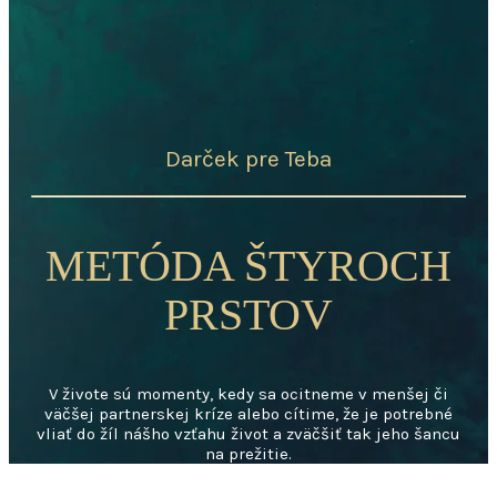
Darček pre Teba
METÓDA ŠTYROCH
PRSTOV
V živote sú momenty, kedy sa ocitneme v menšej či
väčšej partnerskej kríze alebo cítime, že je potrebné
vliať do žíl nášho vzťahu život a zväčšiť tak jeho šancu
na prežitie.
Zadaj svoj e-mail, a
by som Ti naň mohla poslať moju