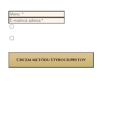
Metódu štyroch prstov.
Potvrdzujem, že e-mailová adresa pre doručenie
prístupu k obsahu, je správna.*
Prihlásením sa dáva súhlas s tým, že mi môžete
zasielať odborné informácie, tipy a taktiež že môžeme
vzájomne spolu komunikovať.
GDPR
*
Chcem metódu štyroch prstov