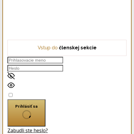
Vstup do
členskej sekcie
Pamätať si ma
Prihlásiť sa
Zabudli ste heslo?