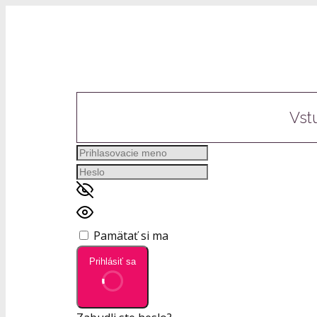
Vst
Pamätať si ma
Prihlásiť sa