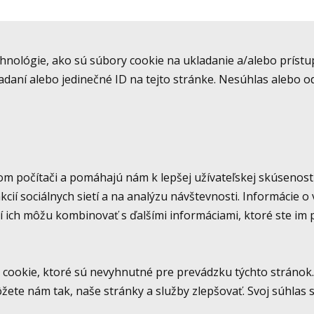
nológie, ako sú súbory cookie na ukladanie a/alebo prístup
adaní alebo jedinečné ID na tejto stránke. Nesúhlas alebo o
om počítači a pomáhajú nám k lepšej užívateľskej skúsenost
ií sociálnych sietí a na analýzu návštevnosti. Informácie o
orí ich môžu kombinovať s ďalšími informáciami, ktoré ste im
cookie, ktoré sú nevyhnutné pre prevádzku týchto stránok.
ete nám tak, naše stránky a služby zlepšovať. Svoj súhla