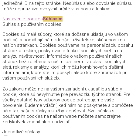
jedinečné ID na tejto stránke. Nesúhlas alebo odvolanie súhlasu
môže nepriaznivo ovplyvniť určité vlastnosti a funkcie.
Nastavenie cookies
Súhlasím
Súhlas s používaním cookies
Cookies sú malé súbory, ktoré sa dočasne ukladajú vo vašom
počítači a pomáhajú nám k lepšej užívateľskej skúsenosti na
našich stránkach. Cookies používame na personalizáciu obsahu
stránok a reklám, poskytovanie funkcií sociálnych sietí a na
analýzu návštevnosti. Informácie o vašom používaní našich
stránok tiež zdieľame s našimi partnermi v oblasti sociálnych
sietí, reklamy a analýzy, ktorí ich môžu kombinovať s ďalšími
informáciami, ktoré ste im poskytli alebo ktoré zhromaždili pri
vašom používaní ich služieb.
Zo zákona môžeme na vašom zariadení ukladať iba súbory
cookie, ktoré sú nevyhnutné pre prevádzku týchto stránok. Pre
všetky ostatné typy súborov cookie potrebujeme vaše
povolenie. Budeme vďační, keď nám ho poskytnete a pomôžete
nám tak, naše stránky a služby zlepšovať. Svoj súhlas s
používaním cookies na našom webe môžete samozrejme
kedykoľvek zmeniť alebo odvolať.
Jednotlivé súhlasy