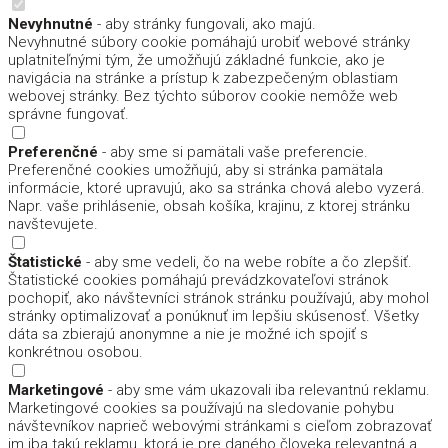
Nevyhnutné
- aby stránky fungovali, ako majú.
Nevyhnutné súbory cookie pomáhajú urobiť webové stránky
uplatniteľnými tým, že umožňujú základné funkcie, ako je
navigácia na stránke a prístup k zabezpečeným oblastiam
webovej stránky. Bez týchto súborov cookie nemôže web
správne fungovať.
Preferenčné
- aby sme si pamätali vaše preferencie.
Preferenčné cookies umožňujú, aby si stránka pamätala
informácie, ktoré upravujú, ako sa stránka chová alebo vyzerá.
Napr. vaše prihlásenie, obsah košíka, krajinu, z ktorej stránku
navštevujete.
Štatistické
- aby sme vedeli, čo na webe robíte a čo zlepšiť.
Štatistické cookies pomáhajú prevádzkovateľovi stránok
pochopiť, ako návštevníci stránok stránku používajú, aby mohol
stránky optimalizovať a ponúknuť im lepšiu skúsenosť. Všetky
dáta sa zbierajú anonymne a nie je možné ich spojiť s
konkrétnou osobou.
Marketingové
- aby sme vám ukazovali iba relevantnú reklamu.
Marketingové cookies sa používajú na sledovanie pohybu
návštevníkov naprieč webovými stránkami s cieľom zobrazovať
im iba takú reklamu, ktorá je pre daného človeka relevantná a