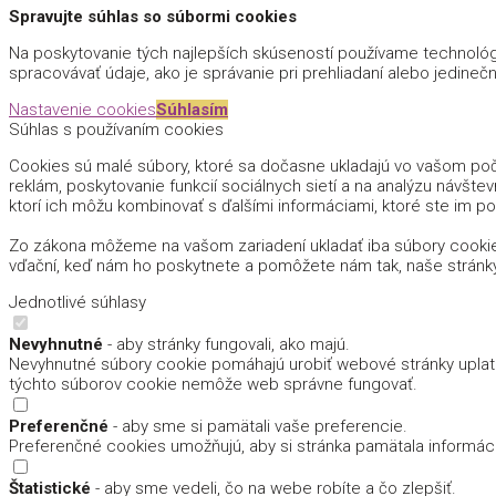
Spravujte súhlas so súbormi cookies
Na poskytovanie tých najlepších skúseností používame technológi
spracovávať údaje, ako je správanie pri prehliadaní alebo jedinečn
Nastavenie cookies
Súhlasím
Súhlas s používaním cookies
Cookies sú malé súbory, ktoré sa dočasne ukladajú vo vašom počí
reklám, poskytovanie funkcií sociálnych sietí a na analýzu návštev
ktorí ich môžu kombinovať s ďalšími informáciami, ktoré ste im pos
Zo zákona môžeme na vašom zariadení ukladať iba súbory cookie
vďační, keď nám ho poskytnete a pomôžete nám tak, naše stránk
Jednotlivé súhlasy
Nevyhnutné
- aby stránky fungovali, ako majú.
Nevyhnutné súbory cookie pomáhajú urobiť webové stránky uplatn
týchto súborov cookie nemôže web správne fungovať.
Preferenčné
- aby sme si pamätali vaše preferencie.
Preferenčné cookies umožňujú, aby si stránka pamätala informácie,
Štatistické
- aby sme vedeli, čo na webe robíte a čo zlepšiť.