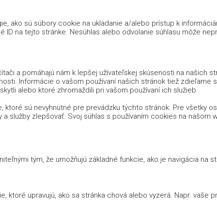
e, ako sú súbory cookie na ukladanie a/alebo prístup k informáci
é ID na tejto stránke. Nesúhlas alebo odvolanie súhlasu môže nepria
tači a pomáhajú nám k lepšej užívateľskej skúsenosti na našich s
nosti. Informácie o vašom používaní našich stránok tiež zdieľame s n
kytli alebo ktoré zhromaždili pri vašom používaní ich služieb.
, ktoré sú nevyhnutné pre prevádzku týchto stránok. Pre všetky 
y a služby zlepšovať. Svoj súhlas s používaním cookies na našo
iteľnými tým, že umožňujú základné funkcie, ako je navigácia na 
 ktoré upravujú, ako sa stránka chová alebo vyzerá. Napr. vaše prih