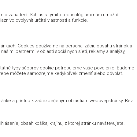
ám o zariadení. Súhlas s týmito technológiami nám umožní
znivo ovplyvniť určité vlastnosti a funkcie.
tránkach. Cookies používame na personalizáciu obsahu stránok a
ašimi partnermi v oblasti sociálnych sietí, reklamy a analýzy,
ostatné typy súborov cookie potrebujeme vaše povolenie. Budeme
m webe môžete samozrejme kedykoľvek zmeniť alebo odvolať.
stránke a prístup k zabezpečeným oblastiam webovej stránky. Bez
lásenie, obsah košíka, krajinu, z ktorej stránku navštevujete.