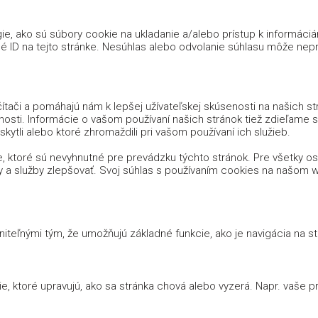
e, ako sú súbory cookie na ukladanie a/alebo prístup k informáci
é ID na tejto stránke. Nesúhlas alebo odvolanie súhlasu môže nepria
tači a pomáhajú nám k lepšej užívateľskej skúsenosti na našich s
nosti. Informácie o vašom používaní našich stránok tiež zdieľame s n
kytli alebo ktoré zhromaždili pri vašom používaní ich služieb.
, ktoré sú nevyhnutné pre prevádzku týchto stránok. Pre všetky 
y a služby zlepšovať. Svoj súhlas s používaním cookies na našo
iteľnými tým, že umožňujú základné funkcie, ako je navigácia na 
 ktoré upravujú, ako sa stránka chová alebo vyzerá. Napr. vaše prih