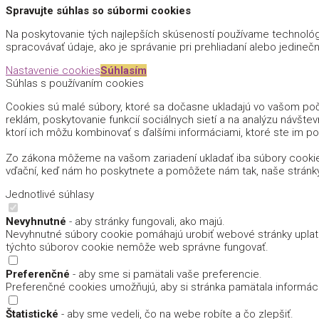
Spravujte súhlas so súbormi cookies
Na poskytovanie tých najlepších skúseností používame technológi
spracovávať údaje, ako je správanie pri prehliadaní alebo jedinečn
Nastavenie cookies
Súhlasím
Súhlas s používaním cookies
Cookies sú malé súbory, ktoré sa dočasne ukladajú vo vašom počí
reklám, poskytovanie funkcií sociálnych sietí a na analýzu návštev
ktorí ich môžu kombinovať s ďalšími informáciami, ktoré ste im pos
Zo zákona môžeme na vašom zariadení ukladať iba súbory cookie
vďační, keď nám ho poskytnete a pomôžete nám tak, naše stránk
Jednotlivé súhlasy
Nevyhnutné
- aby stránky fungovali, ako majú.
Nevyhnutné súbory cookie pomáhajú urobiť webové stránky uplatn
týchto súborov cookie nemôže web správne fungovať.
Preferenčné
- aby sme si pamätali vaše preferencie.
Preferenčné cookies umožňujú, aby si stránka pamätala informácie,
Štatistické
- aby sme vedeli, čo na webe robíte a čo zlepšiť.