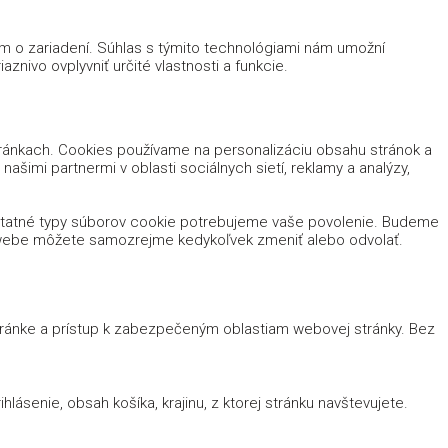
ám o zariadení. Súhlas s týmito technológiami nám umožní
znivo ovplyvniť určité vlastnosti a funkcie.
tránkach. Cookies používame na personalizáciu obsahu stránok a
ašimi partnermi v oblasti sociálnych sietí, reklamy a analýzy,
ostatné typy súborov cookie potrebujeme vaše povolenie. Budeme
m webe môžete samozrejme kedykoľvek zmeniť alebo odvolať.
stránke a prístup k zabezpečeným oblastiam webovej stránky. Bez
lásenie, obsah košíka, krajinu, z ktorej stránku navštevujete.