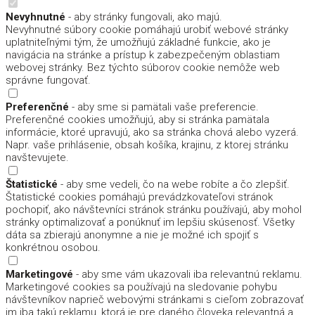
Nevyhnutné
- aby stránky fungovali, ako majú.
Nevyhnutné súbory cookie pomáhajú urobiť webové stránky
uplatniteľnými tým, že umožňujú základné funkcie, ako je
navigácia na stránke a prístup k zabezpečeným oblastiam
webovej stránky. Bez týchto súborov cookie nemôže web
správne fungovať.
Preferenčné
- aby sme si pamätali vaše preferencie.
Preferenčné cookies umožňujú, aby si stránka pamätala
informácie, ktoré upravujú, ako sa stránka chová alebo vyzerá.
Napr. vaše prihlásenie, obsah košíka, krajinu, z ktorej stránku
navštevujete.
Štatistické
- aby sme vedeli, čo na webe robíte a čo zlepšiť.
Štatistické cookies pomáhajú prevádzkovateľovi stránok
pochopiť, ako návštevníci stránok stránku používajú, aby mohol
stránky optimalizovať a ponúknuť im lepšiu skúsenosť. Všetky
dáta sa zbierajú anonymne a nie je možné ich spojiť s
konkrétnou osobou.
Marketingové
- aby sme vám ukazovali iba relevantnú reklamu.
Marketingové cookies sa používajú na sledovanie pohybu
návštevníkov naprieč webovými stránkami s cieľom zobrazovať
im iba takú reklamu, ktorá je pre daného človeka relevantná a