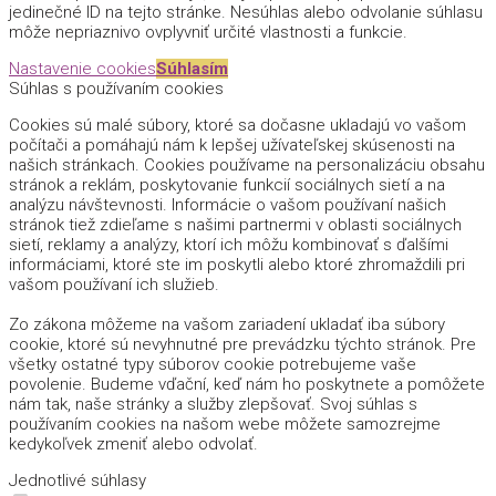
jedinečné ID na tejto stránke. Nesúhlas alebo odvolanie súhlasu
môže nepriaznivo ovplyvniť určité vlastnosti a funkcie.
Nastavenie cookies
Súhlasím
Súhlas s používaním cookies
Cookies sú malé súbory, ktoré sa dočasne ukladajú vo vašom
počítači a pomáhajú nám k lepšej užívateľskej skúsenosti na
našich stránkach. Cookies používame na personalizáciu obsahu
stránok a reklám, poskytovanie funkcií sociálnych sietí a na
analýzu návštevnosti. Informácie o vašom používaní našich
stránok tiež zdieľame s našimi partnermi v oblasti sociálnych
sietí, reklamy a analýzy, ktorí ich môžu kombinovať s ďalšími
informáciami, ktoré ste im poskytli alebo ktoré zhromaždili pri
vašom používaní ich služieb.
Zo zákona môžeme na vašom zariadení ukladať iba súbory
cookie, ktoré sú nevyhnutné pre prevádzku týchto stránok. Pre
všetky ostatné typy súborov cookie potrebujeme vaše
povolenie. Budeme vďační, keď nám ho poskytnete a pomôžete
nám tak, naše stránky a služby zlepšovať. Svoj súhlas s
používaním cookies na našom webe môžete samozrejme
kedykoľvek zmeniť alebo odvolať.
Jednotlivé súhlasy