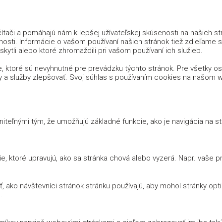
tači a pomáhajú nám k lepšej užívateľskej skúsenosti na našich s
nosti. Informácie o vašom používaní našich stránok tiež zdieľame s n
kytli alebo ktoré zhromaždili pri vašom používaní ich služieb.
, ktoré sú nevyhnutné pre prevádzku týchto stránok. Pre všetky 
y a služby zlepšovať. Svoj súhlas s používaním cookies na našo
iteľnými tým, že umožňujú základné funkcie, ako je navigácia na 
 ktoré upravujú, ako sa stránka chová alebo vyzerá. Napr. vaše prih
 ako návštevníci stránok stránku používajú, aby mohol stránky opt
.