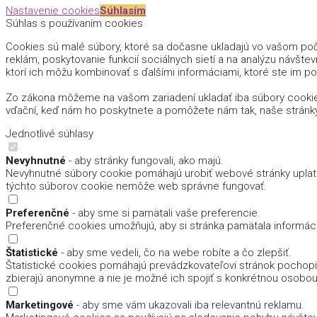
Nastavenie cookies
Súhlasím
Súhlas s používaním cookies
Cookies sú malé súbory, ktoré sa dočasne ukladajú vo vašom počí
reklám, poskytovanie funkcií sociálnych sietí a na analýzu návštev
ktorí ich môžu kombinovať s ďalšími informáciami, ktoré ste im pos
Zo zákona môžeme na vašom zariadení ukladať iba súbory cookie
vďační, keď nám ho poskytnete a pomôžete nám tak, naše stránk
Jednotlivé súhlasy
Nevyhnutné
- aby stránky fungovali, ako majú.
Nevyhnutné súbory cookie pomáhajú urobiť webové stránky uplatn
týchto súborov cookie nemôže web správne fungovať.
Preferenčné
- aby sme si pamätali vaše preferencie.
Preferenčné cookies umožňujú, aby si stránka pamätala informácie,
Štatistické
- aby sme vedeli, čo na webe robíte a čo zlepšiť.
Štatistické cookies pomáhajú prevádzkovateľovi stránok pochopiť,
zbierajú anonymne a nie je možné ich spojiť s konkrétnou osobou
Marketingové
- aby sme vám ukazovali iba relevantnú reklamu.