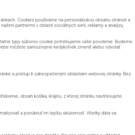
tránkach. Cookies používame na personalizáciu obsahu stránok a
ašimi partnermi v oblasti sociálnych sietí, reklamy a analýzy,
ostatné typy súborov cookie potrebujeme vaše povolenie. Budeme
m webe môžete samozrejme kedykoľvek zmeniť alebo odvolať.
stránke a prístup k zabezpečeným oblastiam webovej stránky. Bez
lásenie, obsah košíka, krajinu, z ktorej stránku navštevujete.
imalizovať a ponúknuť im lepšiu skúsenosť. Všetky dáta sa