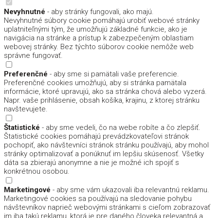
Nevyhnutné
- aby stránky fungovali, ako majú.
Nevyhnutné súbory cookie pomáhajú urobiť webové stránky
uplatniteľnými tým, že umožňujú základné funkcie, ako je
navigácia na stránke a prístup k zabezpečeným oblastiam
webovej stránky. Bez týchto súborov cookie nemôže web
správne fungovať.
Preferenčné
- aby sme si pamätali vaše preferencie.
Preferenčné cookies umožňujú, aby si stránka pamätala
informácie, ktoré upravujú, ako sa stránka chová alebo vyzerá.
Napr. vaše prihlásenie, obsah košíka, krajinu, z ktorej stránku
navštevujete.
Štatistické
- aby sme vedeli, čo na webe robíte a čo zlepšiť.
Štatistické cookies pomáhajú prevádzkovateľovi stránok
pochopiť, ako návštevníci stránok stránku používajú, aby mohol
stránky optimalizovať a ponúknuť im lepšiu skúsenosť. Všetky
dáta sa zbierajú anonymne a nie je možné ich spojiť s
konkrétnou osobou.
Marketingové
- aby sme vám ukazovali iba relevantnú reklamu.
Marketingové cookies sa používajú na sledovanie pohybu
návštevníkov naprieč webovými stránkami s cieľom zobrazovať
im iba takú reklamu, ktorá je pre daného človeka relevantná a