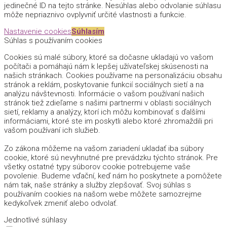
jedinečné ID na tejto stránke. Nesúhlas alebo odvolanie súhlasu
môže nepriaznivo ovplyvniť určité vlastnosti a funkcie.
Nastavenie cookies
Súhlasím
Súhlas s používaním cookies
Cookies sú malé súbory, ktoré sa dočasne ukladajú vo vašom
počítači a pomáhajú nám k lepšej užívateľskej skúsenosti na
našich stránkach. Cookies používame na personalizáciu obsahu
stránok a reklám, poskytovanie funkcií sociálnych sietí a na
analýzu návštevnosti. Informácie o vašom používaní našich
stránok tiež zdieľame s našimi partnermi v oblasti sociálnych
sietí, reklamy a analýzy, ktorí ich môžu kombinovať s ďalšími
informáciami, ktoré ste im poskytli alebo ktoré zhromaždili pri
vašom používaní ich služieb.
Zo zákona môžeme na vašom zariadení ukladať iba súbory
cookie, ktoré sú nevyhnutné pre prevádzku týchto stránok. Pre
všetky ostatné typy súborov cookie potrebujeme vaše
povolenie. Budeme vďační, keď nám ho poskytnete a pomôžete
nám tak, naše stránky a služby zlepšovať. Svoj súhlas s
používaním cookies na našom webe môžete samozrejme
kedykoľvek zmeniť alebo odvolať.
Jednotlivé súhlasy