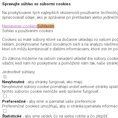
Spravujte súhlas so súbormi cookies
Na poskytovanie tých najlepších skúseností používame technológi
spracovávať údaje, ako je správanie pri prehliadaní alebo jedinečn
Nastavenie cookies
Súhlasím
Súhlas s používaním cookies
Cookies sú malé súbory, ktoré sa dočasne ukladajú vo vašom počí
reklám, poskytovanie funkcií sociálnych sietí a na analýzu návštev
ktorí ich môžu kombinovať s ďalšími informáciami, ktoré ste im pos
Zo zákona môžeme na vašom zariadení ukladať iba súbory cookie
vďační, keď nám ho poskytnete a pomôžete nám tak, naše stránk
Jednotlivé súhlasy
Nevyhnutné
- aby stránky fungovali, ako majú.
Nevyhnutné súbory cookie pomáhajú urobiť webové stránky uplatn
týchto súborov cookie nemôže web správne fungovať.
Preferenčné
- aby sme si pamätali vaše preferencie.
Preferenčné cookies umožňujú, aby si stránka pamätala informácie,
Štatistické
- aby sme vedeli, čo na webe robíte a čo zlepšiť.