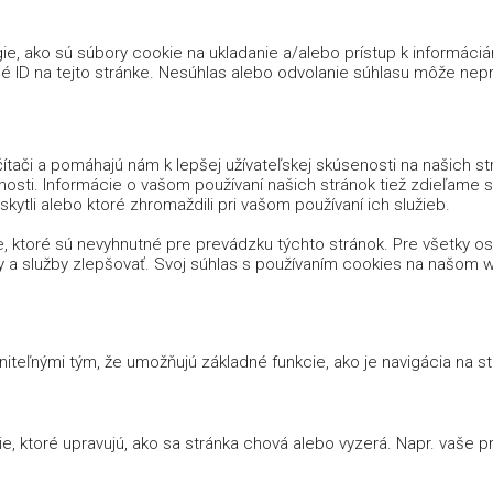
e, ako sú súbory cookie na ukladanie a/alebo prístup k informáci
é ID na tejto stránke. Nesúhlas alebo odvolanie súhlasu môže nepria
tači a pomáhajú nám k lepšej užívateľskej skúsenosti na našich s
nosti. Informácie o vašom používaní našich stránok tiež zdieľame s n
kytli alebo ktoré zhromaždili pri vašom používaní ich služieb.
, ktoré sú nevyhnutné pre prevádzku týchto stránok. Pre všetky 
y a služby zlepšovať. Svoj súhlas s používaním cookies na našo
iteľnými tým, že umožňujú základné funkcie, ako je navigácia na 
 ktoré upravujú, ako sa stránka chová alebo vyzerá. Napr. vaše prih