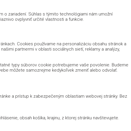
ám o zariadení. Súhlas s týmito technológiami nám umožní
znivo ovplyvniť určité vlastnosti a funkcie.
tránkach. Cookies používame na personalizáciu obsahu stránok a
ašimi partnermi v oblasti sociálnych sietí, reklamy a analýzy,
ostatné typy súborov cookie potrebujeme vaše povolenie. Budeme
m webe môžete samozrejme kedykoľvek zmeniť alebo odvolať.
stránke a prístup k zabezpečeným oblastiam webovej stránky. Bez
lásenie, obsah košíka, krajinu, z ktorej stránku navštevujete.