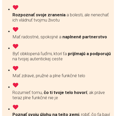
Rozpoznať svoje zranenia
a bolesti, ale nenechať
ich vládnuť tvojmu životu
Mať radostné, spokojné a
naplnené partnerstvo
Byť obklopená ľuďmi, ktorí ťa
prijímajú a podporujú
na tvojej autentickej ceste
Mať zdravé, pružné a plne funkčné telo
Rozumieť tomu,
čo ti tvoje telo hovorí
, ak práve
teraz plne funkčné nie je
Poznať svoju úlohu na tejto zemi
, robiť, čo ťa baví