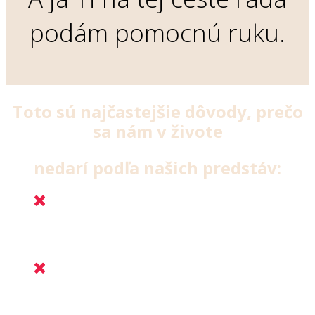
podám pomocnú ruku.
Toto sú najčastejšie dôvody, prečo
sa nám v živote
nedarí podľa našich predstáv:
Nevieme, odkiaľ pochádza naše nastavenie, máme
tendenciu deliť správanie na “dobré” a “zlé” a za to
druhé sa trestať a odsudzovať.
Nikto nás neučil, ako sa mať skutočne rada. Vždy
a za každých okolností… nielen keď podávam výkon
a som dobré dievča.