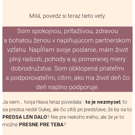
Milá, povedz si teraz tieto vety:
Som spokojnou, príťažlivou, zdravou
a bohatou ženou v naplňujúcom partnerskom
vzťahu. Napĺňam svoje poslanie, mám život
plný radosti, pohody a aj primeranej miery
dobrodružstva. Som obklopená priateľmi
a podporovateľmi, cítim, ako ma život deň čo
deň naplno podporuje.
Ja viem… tvoja hlava teraz povedala -
to je nezmysel
, to
sa predsa nedá! Oukej, ale čo cítiš pri predstave, že by sa to
PREDSA LEN DALO
? Nie pre niekoho iného, ale že je to
možné
PRESNE PRE TEBA
?