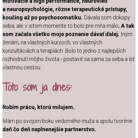
motivácie a high performance, neurovied
a neuropsychológie, rôzne terapeutické prístupy,
koučing až po psychosomatiku.
Dávala som dokopy
seba, ale v istom momente to bolo pre mňa málo
. A tak
som začala všetko moje poznanie dávať ďalej.
Iným
ženám, na vlastných kurzoch, vo vlastných
konzultáciách a terapiách. Bolo to jedno z najlepších
rozhodnutí môjho života - postaviť sa sama za seba a ísť
vlastnou cestou.
Toto som ja dnes:
Robím
prácu, ktorú milujem.
Mám po svojom boku vedomého muža a spolu tvoríme
deň čo deň naplnenejšie partnerstvo.