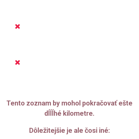
ukazuje a ani ako sa s ním spojiť. Neraz podliehame
falošnej predstave o tom, ako by naše telo malo
vyzerať, aby bolo milovateľné.
Od detstva sme počúvali o tom, že peniaze krivia
charakter a bez práce nie sú koláče. A tak si nevieme
dovoliť, aby k nám peniaze a hojnosť prichádzali -
s ľahkosťou a vo veľkom.
Namiesto toho si všetko potrebujeme odmakať
a dopriať si len toľko, aby to nebolo nápadné a aby
sme boli stále prijateľné… spoločnosťou, rodinou,
partnermi.
Tento zoznam by mohol pokračovať ešte
dĺĺĺhé kilometre.
Dôležitejšie je ale čosi iné: