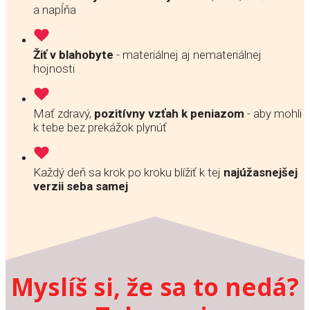
a napĺňa
Žiť v blahobyte
- materiálnej aj nemateriálnej
hojnosti
Mať zdravý,
pozitívny vzťah k peniazom
- aby mohli
k tebe bez prekážok plynúť
Každý deň sa krok po kroku blížiť k tej
najúžasnejšej
verzii seba samej
Myslíš si, že sa to nedá?