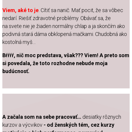
Viem, aké to je
. Cítiť sa nanič. Mať pocit, že sa vôbec
nedarí. Riešiť zdravotné problémy. Obávať sa, že
na svete nie je žiaden normálny chlap a ja skončím ako
podivná stará dáma obklopená mačkami. Chudobná ako
kostolná myš…
Bŕŕŕŕ, nič moc predstava, však??? Viem! A preto som
si povedala, že toto rozhodne nebude moja
budúcnosť.
A začala som na sebe pracovať…
desiatky rôznych
kurzov a výcvikov
- od ženských tém, cez kurzy