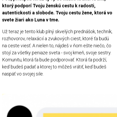
ktorý podporí Tvoju ženskú cestu k radosti,
autentickosti a slobode. Tvoju cestu žene, ktorá vo
svete žiari ako Luna v tme.
Už teraz je tento klub plný skvelých prednášok, techník,
rozhovorov, relaxácií a zvukových ciest, ktoré ťa budú
na ceste viesť. A nielen to, nájdeš v ňom ešte niečo, čo
stojí za všetky peniaze sveta - svoj kmeň, svoje sestry.
Komunitu, ktorá ťa bude podporovať. Ktorá ťa podrží,
keď budeš padať a ktorej to môžeš vrátiť, keď budeš
naspäť vo svojej sile.