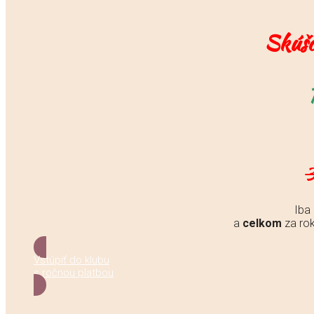
Skúšo
Iba
a
celkom
za ro
Vstúpiť do klubu
s ročnou platbou