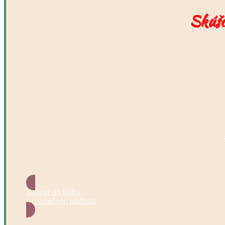
Skúšo
Vstúpiť do klubu
s mesačnou platbou