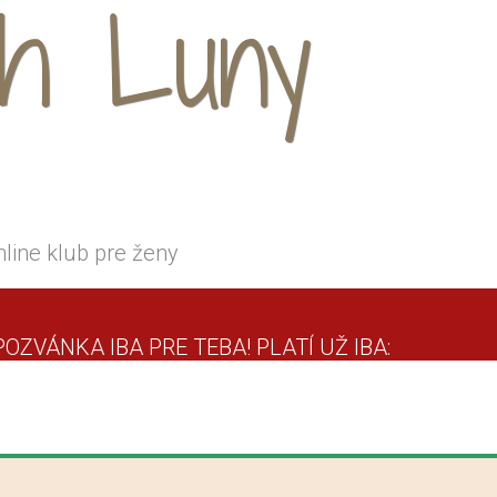
uh Luny
nline klub pre ženy
ZVÁNKA IBA PRE TEBA! PLATÍ UŽ IBA: