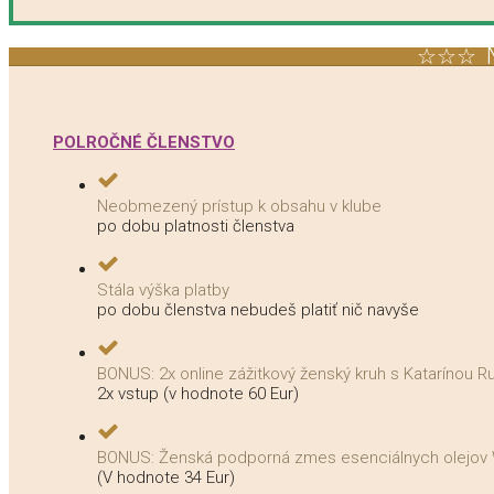
☆☆☆ N
POLROČNÉ ČLENSTVO
Neobmezený prístup k obsahu v klube
po dobu platnosti členstva
Stála výška platby
po dobu členstva nebudeš platiť nič navyše
BONUS: 2x online zážitkový ženský kruh s Katarínou R
2x vstup (v hodnote 60 Eur)
BONUS: Ženská podporná zmes esenciálnych olejov
(V hodnote 34 Eur)