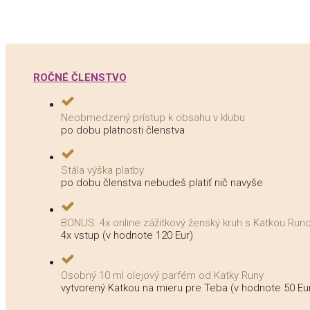
ROČNÉ ČLENSTVO
Neobmedzený prístup k obsahu v klubu
po dobu platnosti členstva
Stála výška platby
po dobu členstva nebudeš platiť nič navyše
BONUS: 4x online zážitkový ženský kruh s Katkou Run
4x vstup (v hodnote 120 Eur)
Osobný 10 ml olejový parfém od Katky Runy
vytvorený Katkou na mieru pre Teba (v hodnote 50 Eu