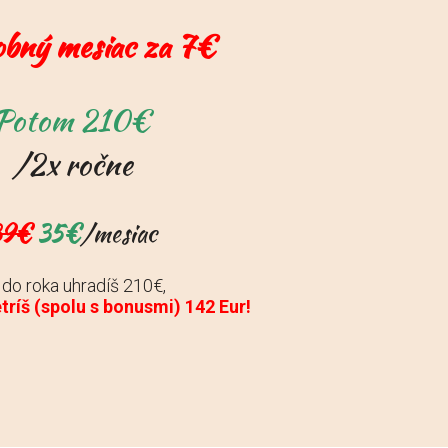
bný mesiac za 7€
Potom 210€
/2x ročne
39€
35€
/mesiac
do roka uhradíš 210€,
tríš (spolu s bonusmi) 142 Eur!