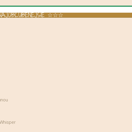
AJOBĽÚBENEJŠIE ☆☆☆
unou
 Whisper