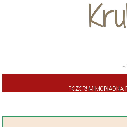
Kr
o
POZOR! MIMORIADNA PO