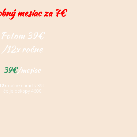
bný mesiac za 7€
Potom 39€
/12x ročne
39€
/mesiac
12x
ročne uhradíš 39€,
čo je dokopy 468€