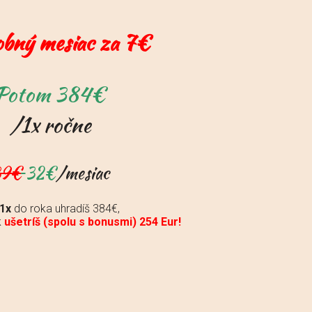
bný mesiac za 7€
Potom 384€
/1x ročne
39€
32€
/mesiac
1x
do roka uhradíš 384€,
k
ušetríš (spolu s bonusmi) 254 Eur!