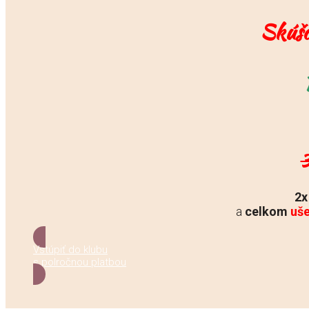
Skúšo
2x
a
celkom
uše
Vstúpiť do klubu
s polročnou platbou