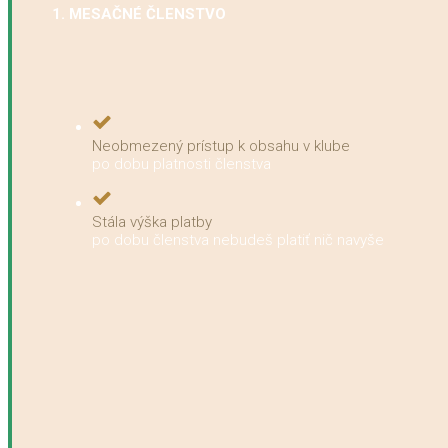
1. MESAČNÉ ČLENSTVO
Neobmezený prístup k obsahu v klube
po dobu platnosti členstva
Stála výška platby
po dobu členstva nebudeš platiť nič navyše