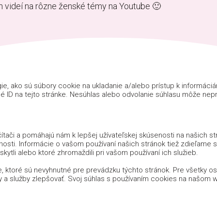
ch videí na rôzne ženské témy na Youtube 🙂
e, ako sú súbory cookie na ukladanie a/alebo prístup k informáci
é ID na tejto stránke. Nesúhlas alebo odvolanie súhlasu môže nepria
tači a pomáhajú nám k lepšej užívateľskej skúsenosti na našich s
nosti. Informácie o vašom používaní našich stránok tiež zdieľame s n
kytli alebo ktoré zhromaždili pri vašom používaní ich služieb.
, ktoré sú nevyhnutné pre prevádzku týchto stránok. Pre všetky 
y a služby zlepšovať. Svoj súhlas s používaním cookies na našo