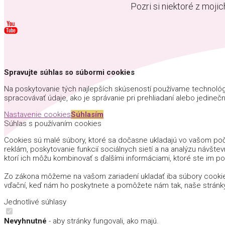
Pozri si niektoré z moji
Spravujte súhlas so súbormi cookies
Na poskytovanie tých najlepších skúseností používame technológi
spracovávať údaje, ako je správanie pri prehliadaní alebo jedinečn
Nastavenie cookies
Súhlasím
Súhlas s používaním cookies
Cookies sú malé súbory, ktoré sa dočasne ukladajú vo vašom počí
reklám, poskytovanie funkcií sociálnych sietí a na analýzu návštev
ktorí ich môžu kombinovať s ďalšími informáciami, ktoré ste im pos
Zo zákona môžeme na vašom zariadení ukladať iba súbory cookie
vďační, keď nám ho poskytnete a pomôžete nám tak, naše stránk
Jednotlivé súhlasy
Nevyhnutné
- aby stránky fungovali, ako majú.