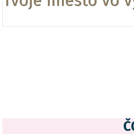
Tvoje miesto vo v
Každý deň výzvy Ti pošleme na mail jedno video. Ui
k videám v pravý čas dostala!
Č