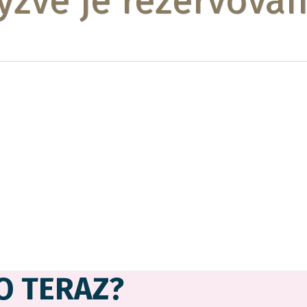
ýzve je rezervovan
sti sa, že si správy od nás presunula do doručenej p
O TERAZ?