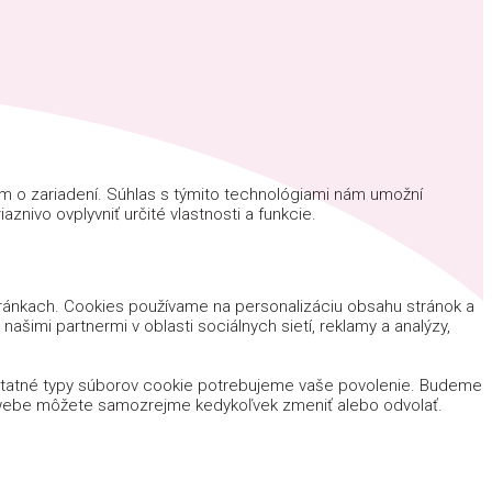
ám o zariadení. Súhlas s týmito technológiami nám umožní
znivo ovplyvniť určité vlastnosti a funkcie.
tránkach. Cookies používame na personalizáciu obsahu stránok a
ašimi partnermi v oblasti sociálnych sietí, reklamy a analýzy,
ostatné typy súborov cookie potrebujeme vaše povolenie. Budeme
m webe môžete samozrejme kedykoľvek zmeniť alebo odvolať.