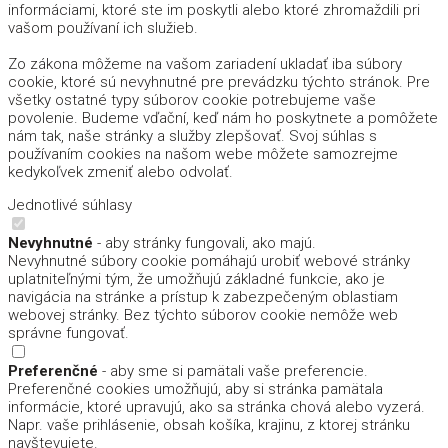
informáciami, ktoré ste im poskytli alebo ktoré zhromaždili pri
vašom používaní ich služieb.
Zo zákona môžeme na vašom zariadení ukladať iba súbory
cookie, ktoré sú nevyhnutné pre prevádzku týchto stránok. Pre
všetky ostatné typy súborov cookie potrebujeme vaše
povolenie. Budeme vďační, keď nám ho poskytnete a pomôžete
nám tak, naše stránky a služby zlepšovať. Svoj súhlas s
používaním cookies na našom webe môžete samozrejme
kedykoľvek zmeniť alebo odvolať.
Jednotlivé súhlasy
Nevyhnutné
- aby stránky fungovali, ako majú.
Nevyhnutné súbory cookie pomáhajú urobiť webové stránky
uplatniteľnými tým, že umožňujú základné funkcie, ako je
navigácia na stránke a prístup k zabezpečeným oblastiam
webovej stránky. Bez týchto súborov cookie nemôže web
správne fungovať.
Preferenčné
- aby sme si pamätali vaše preferencie.
Preferenčné cookies umožňujú, aby si stránka pamätala
informácie, ktoré upravujú, ako sa stránka chová alebo vyzerá.
Napr. vaše prihlásenie, obsah košíka, krajinu, z ktorej stránku
navštevujete.