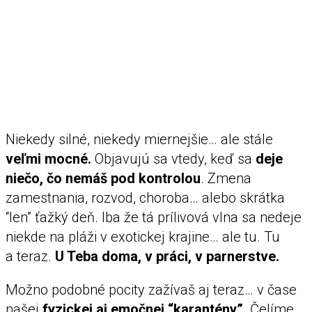
Niekedy silné, niekedy miernejšie… ale stále
veľmi mocné.
Objavujú sa vtedy, keď sa
deje
niečo, čo nemáš pod kontrolou
. Zmena
zamestnania, rozvod, choroba… alebo skrátka
“len” ťažký deň. Iba že tá prílivová vlna sa nedeje
niekde na pláži v exotickej krajine… ale tu. Tu
a teraz.
U Teba doma, v práci, v parnerstve.
Možno podobné pocity zažívaš aj teraz… v čase
našej
fyzickej aj emočnej “karantény”
. Čelíme