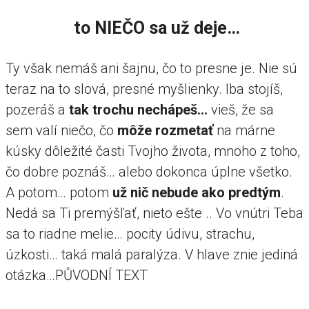
to NIEČO sa už deje…
Ty však nemáš ani šajnu, čo to presne je. Nie sú
teraz na to slová, presné myšlienky. Iba stojíš,
pozeráš a
tak trochu nechápeš…
vieš, že sa
sem valí niečo, čo
môže rozmetať
na márne
kúsky dôležité časti Tvojho života, mnoho z toho,
čo dobre poznáš… alebo dokonca úplne všetko.
A potom… potom
už nič nebude ako predtým
.
Nedá sa Ti premýšľať, nieto ešte .. Vo vnútri Teba
sa to riadne melie… pocity údivu, strachu,
úzkosti… taká malá paralýza. V hlave znie jediná
otázka…PŮVODNÍ TEXT