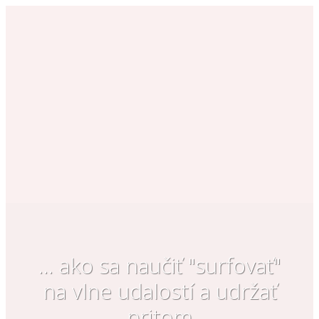
… ako sa naučiť "surfovať"
na vlne udalostí a udržať
pritom