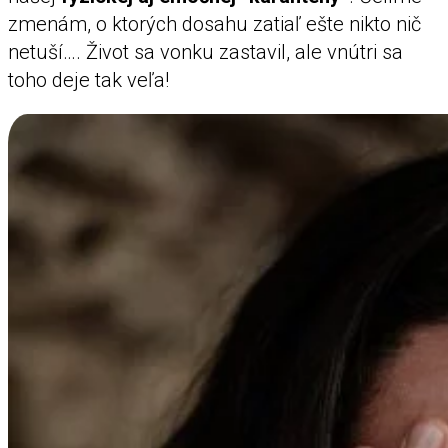
zmenám, o ktorých dosahu zatiaľ ešte nikto nič
netuší…. Život sa vonku zastavil, ale vnútri sa
toho deje tak veľa!