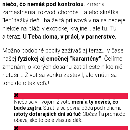
niečo, čo nemáš pod kontrolou
. Zmena
zamestnania, rozvod, choroba… alebo skrátka
“len” ťažký deň. Iba že tá prílivová vlna sa nedeje
niekde na pláži v exotickej krajine… ale tu. Tu
a teraz.
U Teba doma, v práci, v parnerstve.
Možno podobné pocity zažívaš aj teraz… v čase
našej
fyzickej aj emočnej “karantény”
. Čelíme
zmenám, o ktorých dosahu zatiaľ ešte nikto nič
netuší…. Život sa vonku zastavil, ale vnútri sa
toho deje tak veľa!
Niečo sa v Tvojom živote
mení a ty nevieš, čo
bude zajtra
. Stratila sa pevná pôda pod nohami,
istoty doterajších dní sú fuč
. Občas Ťa premôže
obava, ako to celé vlastne dáš... .