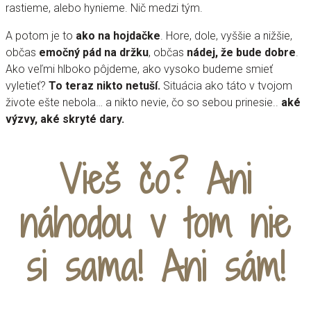
rastieme, alebo hynieme. Nič medzi tým.
A potom je to
ako na hojdačke
. Hore, dole, vyššie a nižšie,
občas
emočný pád na držku
, občas
nádej, že bude dobre
.
Ako veľmi hlboko pôjdeme, ako vysoko budeme smieť
vyletieť?
To teraz nikto netuší.
Situácia ako táto v tvojom
živote ešte nebola… a nikto nevie, čo so sebou prinesie..
aké
výzvy, aké skryté dary.
Vieš čo? Ani
náhodou v tom nie
si sama! Ani sám!