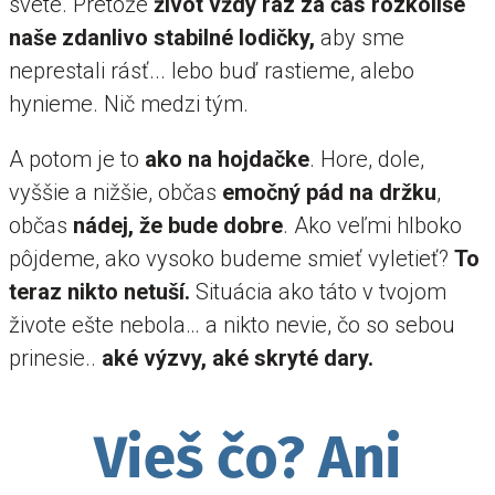
svete. Pretože
život vždy raz za čas rozkolíše
naše zdanlivo stabilné lodičky,
aby sme
neprestali rásť... lebo buď rastieme, alebo
hynieme. Nič medzi tým.
A potom je to
ako na hojdačke
. Hore, dole,
vyššie a nižšie, občas
emočný pád na držku
,
občas
nádej, že bude dobre
. Ako veľmi hlboko
pôjdeme, ako vysoko budeme smieť vyletieť?
To
teraz nikto netuší.
Situácia ako táto v tvojom
živote ešte nebola… a nikto nevie, čo so sebou
prinesie..
aké výzvy, aké skryté dary.
Vieš čo? Ani