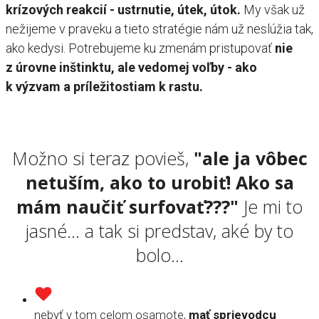
krízových reakcií - ustrnutie, útek, útok.
My však už
nežijeme v praveku a tieto stratégie nám už neslúžia tak,
ako kedysi. Potrebujeme ku zmenám pristupovať
nie
z úrovne inštinktu, ale vedomej voľby - ako
k výzvam a príležitostiam k rastu.
Možno si teraz povieš,
"ale ja vôbec
netuším, ako to urobiť! Ako sa
mám naučiť surfovať???"
Je mi to
jasné... a tak si predstav, aké by to
bolo...
nebyť v tom celom osamote,
mať sprievodcu