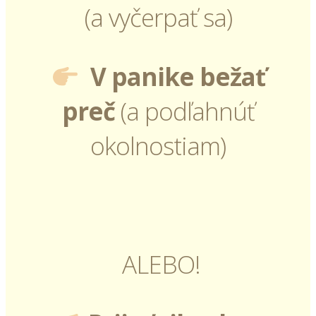
(a vyčerpať sa)
V panike bežať
preč
(a podľahnúť
okolnostiam)
ALEBO!