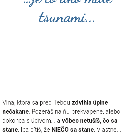
tsunami...
Vlna, ktorá sa pred Tebou
zdvihla úplne
nečakane
. Pozeráš na ňu prekvapene, alebo
dokonca s údivom... a
vôbec netušíš, čo sa
stane
. Iba cítiš, že
NIEČO sa stane
. Vlastne...