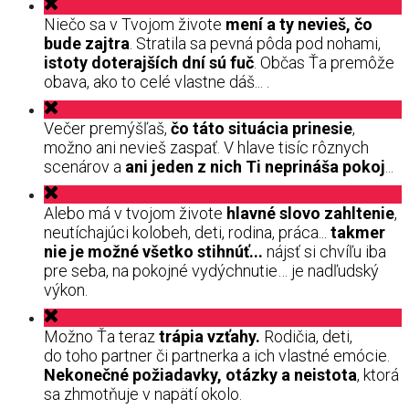
Niečo sa v Tvojom živote
mení a ty nevieš, čo
bude zajtra
. Stratila sa pevná pôda pod nohami,
istoty doterajších dní sú fuč
. Občas Ťa premôže
obava, ako to celé vlastne dáš... .
Večer premýšľaš,
čo táto situácia prinesie
,
možno ani nevieš zaspať. V hlave tisíc rôznych
scenárov a
ani jeden z nich Ti neprináša pokoj
...
Alebo má v tvojom živote
hlavné slovo zahltenie
,
neutíchajúci kolobeh, deti, rodina, práca...
takmer
nie je možné všetko stihnúť...
nájsť si chvíľu iba
pre seba, na pokojné vydýchnutie… je nadľudský
výkon.
Možno Ťa teraz
trápia vzťahy.
Rodičia, deti,
do toho partner či partnerka a ich vlastné emócie.
Nekonečné požiadavky, otázky a neistota
, ktorá
sa zhmotňuje v napätí okolo.