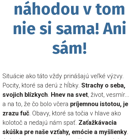
náhodou v tom
nie si sama! Ani
sám!
Situácie ako táto vždy prinášajú veľké výzvy.
Pocity, ktoré sa derú z hĺbky.
Strachy o seba,
svojich blízkych
.
Hnev na svet
, život, vesmír...
a na to, že čo bolo včera
príjemnou istotou, je
zrazu fuč
. Obavy, ktoré sa točia v hlave ako
kolotoč a nedajú nám spať.
Zaťažkávacia
skúška pre naše vzťahy, emócie a myšlienky
.