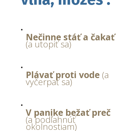
Nečinne stáť a čakať
(a utopiť sa)
Plávať proti vode
(a
vyčerpať sa)
V panike bežať preč
(a podľahnúť
okolnostiam)