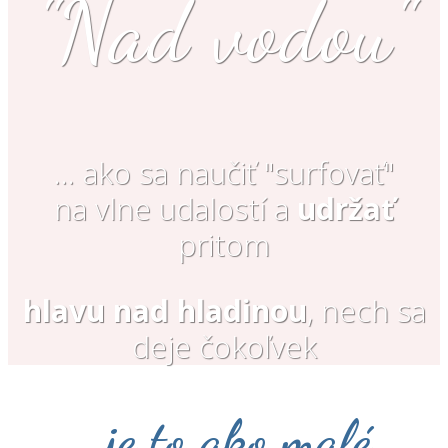
"Nad vodou"
… ako sa naučiť "surfovať"
na vlne udalostí a
udržať
pritom
hlavu nad hladinou
, nech sa
deje čokoľvek
…je to ako malé