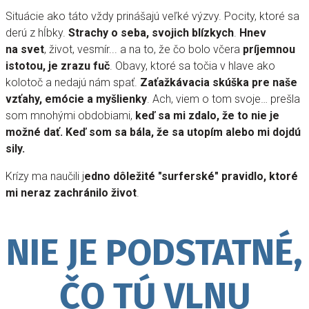
Situácie ako táto vždy prinášajú veľké výzvy. Pocity, ktoré sa
derú z hĺbky.
Strachy o seba, svojich blízkych
.
Hnev
na svet
, život, vesmír... a na to, že čo bolo včera
príjemnou
istotou, je zrazu fuč
. Obavy, ktoré sa točia v hlave ako
kolotoč a nedajú nám spať.
Zaťažkávacia skúška pre naše
vzťahy, emócie a myšlienky
. Ach, viem o tom svoje… prešla
som mnohými obdobiami,
keď sa mi zdalo, že to nie je
možné dať. Keď som sa bála, že sa utopím alebo mi dojdú
sily.
Krízy ma naučili j
edno dôležité "surferské" pravidlo, ktoré
mi neraz zachránilo život
.
NIE JE PODSTATNÉ,
ČO TÚ VLNU