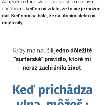
Ach, viem o tom svoje… prešla som mnohými
obdobiami,
keď sa mi zdalo, že to nie je možné
dať. Keď som sa bála, že sa utopím alebo mi
dojdú sily.
Krízy ma naučili j
edno dôležité
"surferské" pravidlo, ktoré mi
neraz zachránilo život
.
Keď prichádza
vlna, môžeš :