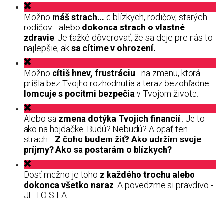
Možno
máš strach…
o blízkych, rodičov, starých
rodičov… alebo
dokonca strach o vlastné
zdravie
. Je ťažké dôverovať, že sa deje pre nás to
najlepšie, ak
sa cítime v ohrození.
Možno
cítiš hnev, frustráciu
... na zmenu, ktorá
prišla bez Tvojho rozhodnutia a teraz bezohľadne
lomcuje s pocitmi bezpečia
v Tvojom živote.
Alebo sa
zmena dotýka Tvojich financií
.. Je to
ako na hojdačke. Budú? Nebudú? A opäť ten
strach…
Z čoho budem žiť? Ako udržím svoje
príjmy? Ako sa postarám o blízkych?
Dosť možno je toho
z každého trochu alebo
dokonca všetko naraz
. A povedzme si pravdivo -
JE TO SILA.