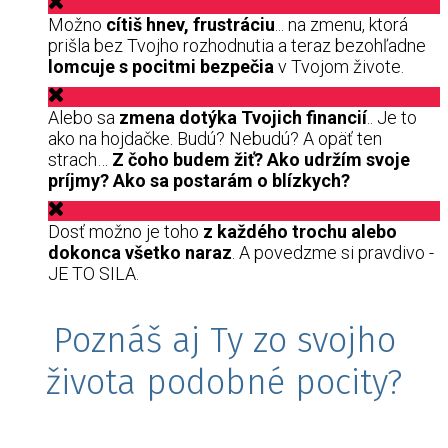
Možno
cítiš hnev, frustráciu
... na zmenu, ktorá
prišla bez Tvojho rozhodnutia a teraz bezohľadne
lomcuje s pocitmi bezpečia
v Tvojom živote.
Alebo sa
zmena dotýka Tvojich financií
.. Je to
ako na hojdačke. Budú? Nebudú? A opäť ten
strach…
Z čoho budem žiť? Ako udržím svoje
príjmy? Ako sa postarám o blízkych?
Dosť možno je toho
z každého trochu alebo
dokonca všetko naraz
. A povedzme si pravdivo -
JE TO SILA.
Poznáš aj Ty zo svojho
života podobné pocity?