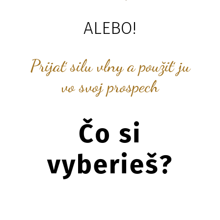
ALEBO!
Prijať silu vlny a použiť ju
vo svoj prospech
Čo si
vyberieš?