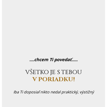
....chcem Ti povedať.....
VŠETKO JE S TEBOU
V PORIADKU!
Iba Ti doposiaľ nikto nedal praktický, výstižný