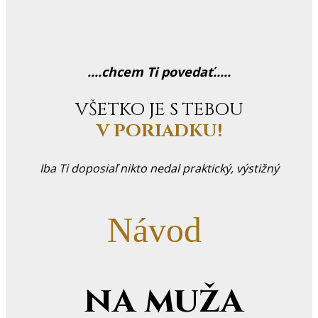
....chcem Ti povedať.....
VŠETKO JE S TEBOU
V PORIADKU!
Iba Ti doposiaľ nikto nedal praktický, výstižný
Návod
na muža