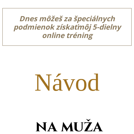
Dnes môžeš
za špeciálnych
podmienok získať
môj
5-dielny
online tréning
Návod
na muža