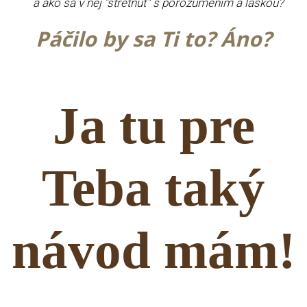
a ako sa v nej “stretnúť” s porozumením a láskou?
Páčilo by sa Ti to? Áno?
Ja tu pre
Teba taký
návod mám!