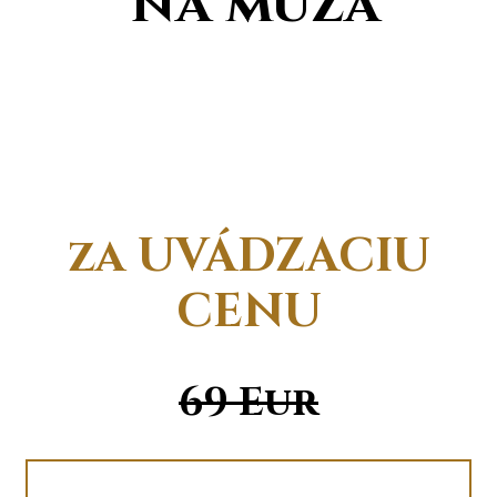
na muža
za UVÁDZACIU
CENU
69 Eur