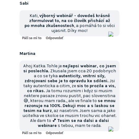
Sabi
Kati,
výborný webinář - dovedeš krásně
zformulovat to, na co člověk přichází až
po mnoha zkušenostech
, a pomáhá to si věci
ujasnit. Díky moc!
Martina
Ahoj Katka. Tohle je
nejlepsi webinar, co jsem
si poslechla.
Zkusala jsem cca 20 podobnych
a co se tyka
autenticity, vnitrni sily,
zdrojovani sebe je to opravdu ke sdileni.
Jsi
taky autenticka a citim, ze
sis to prozila a vis,
co rikas.
Ja tomu rozumim i kdyz si musim
nektere pasaze znovu pustit, pac slovenstina
😅, kterou mam rada.., ale ve finale to
se mnou
rezonuje na 100%.
Dekuji moc a s laskou se
tesim na kurz
, az nasetrim. Jsem sama a jako
ucitelka ve skolce se musim trochu vic ohanet.
Ale dam to 💕
Tesim se na dalsi a dalsi
webinare
s tebou, mam te rada.