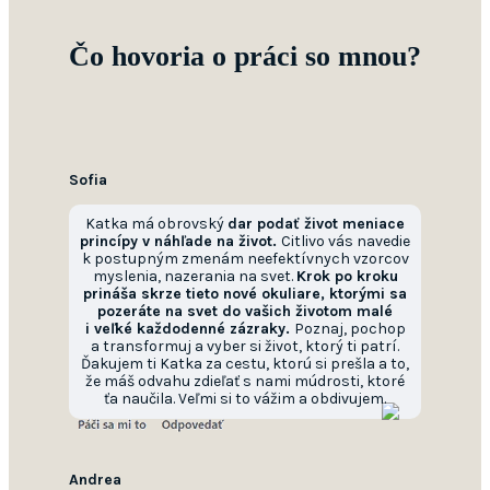
Čo hovoria o práci so mnou?
Sofia
Katka má obrovský
dar podať život meniace
princípy v náhľade na život.
Citlivo vás navedie
k postupným zmenám neefektívnych vzorcov
myslenia, nazerania na svet.
Krok po kroku
prináša skrze tieto nové okuliare, ktorými sa
pozeráte na svet do vašich životom malé
i veľké každodenné zázraky.
Poznaj, pochop
a transformuj a vyber si život, ktorý ti patrí.
Ďakujem ti Katka za cestu, ktorú si prešla a to,
že máš odvahu zdieľať s nami múdrosti, ktoré
ťa naučila. Veľmi si to vážim a obdivujem.
Andrea