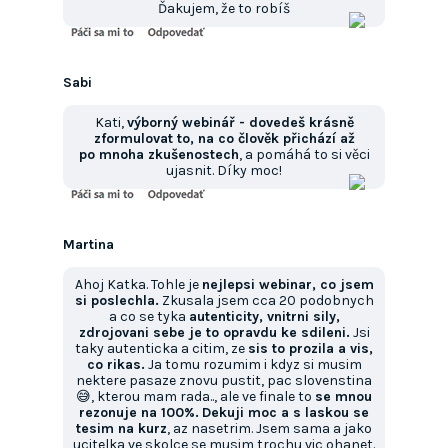
Ďakujem, že to robíš
Sabi
Kati,
výborný webinář - dovedeš krásně
zformulovat to, na co člověk přichází až
po mnoha zkušenostech
, a pomáhá to si věci
ujasnit. Díky moc!
Martina
Ahoj Katka. Tohle je
nejlepsi webinar, co jsem
si poslechla.
Zkusala jsem cca 20 podobnych
a co se tyka
autenticity, vnitrni sily,
zdrojovani sebe je to opravdu ke sdileni.
Jsi
taky autenticka a citim, ze
sis to prozila a vis,
co rikas.
Ja tomu rozumim i kdyz si musim
nektere pasaze znovu pustit, pac slovenstina
😅, kterou mam rada.., ale ve finale to
se mnou
rezonuje na 100%.
Dekuji moc a s laskou se
tesim na kurz
, az nasetrim. Jsem sama a jako
ucitelka ve skolce se musim trochu vic ohanet.