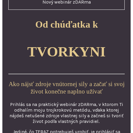
Nový webinár zDARma
Od chúďatka k
TVORKYNI
Ako nájsť zdroje vnútornej sily a začať si svoj
život konečne naplno užívať
Prihlás sa na praktický webinár zDARma, v ktorom Ti
odhalím moju trojkrokovú metódu, vďaka ktorej
nájdeš netušené zdroje vlastnej sily a začneš si tvoriť
život podľa vlastných pravidiel.
Jediné, čo TERAZ potrebuješ urobiť, je prihlásiť sa