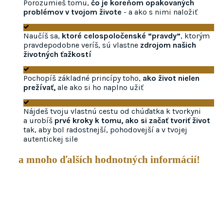
Porozumieš tomu,
čo je koreňom opakovaných
problémov v tvojom živote
- a ako s nimi naložiť
Naučíš sa,
ktoré celospoločenské “pravdy”
, ktorým
pravdepodobne veríš, sú vlastne
zdrojom našich
životných ťažkostí
Pochopíš základné princípy toho,
ako život nielen
prežívať,
ale ako si ho naplno užiť
Nájdeš tvoju vlastnú cestu od chúďatka k tvorkyni
a urobíš
prvé kroky k tomu, ako si začať tvoriť život
tak, aby bol radostnejší, pohodovejší a v tvojej
autentickej sile
a mnoho ďalších hodnotných informácií!