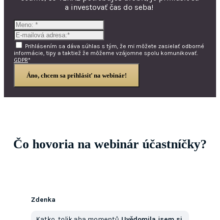
a investovať čas do seba!
Prihlásením sa dáva súhlas s tým, že mi môžete zasielať odborné
informácie, tipy a taktiež že môžeme vzájomne spolu komunikovať.
GDPR
*
Áno, chcem sa prihlásiť na webinár!
Čo hovoria na webinár účastníčky?
Zdenka
Katko, tolik aha momentů.
Uvědomila jsem si,