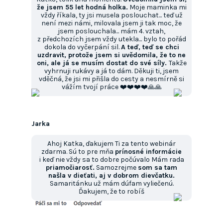
že jsem 55 let hodná holka.
Moje maminka mi
vždy říkala, ty jsi musela poslouchat... teď už
není mezi námi, milovala jsem ji tak moc, že
jsem poslouchala... mám 4. vztah,
z předchozích jsem vždy utekla... bylo to pořád
dokola do vyčerpání sil.
A teď, teď se chci
uzdravit, protože jsem si uvědomila, že to ne
oni, ale já se musím dostat do své síly.
Takže
vyhrnuji rukávy a já to dám. Děkuji ti, jsem
vděčná, že jsi mi přišla do cesty a nesmírně si
vážím tvojí práce ❤️❤️❤️❤️🙏🙏
Jarka
Ahoj Katka, ďakujem Ti za tento webinár
zdarma. Sú to pre mňa
prínosné informácie
i keď nie vždy sa to dobre počúvalo Mám rada
priamočiarosť.
Samozrejme
som sa tam
našla v dieťati, aj v dobrom dievčatku.
Samaritánku už mám dúfam vyliečenú.
Ďakujem, že to robíš