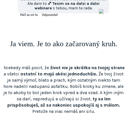
Ale dam to 💕
Tesim se na dalsi a dalsi
webinare
s tebou, mam te rada.
Ja viem. Je to ako začarovaný kruh.
Niekedy máš pocit, že
život nie je skrátka na tvojej strane
a všetci
ostatní to majú akési jednoduchšie.
Že tvoj život
je samý výmoľ, blato a prach, kým ostatným niekto tam
hore nadelil nadupanú asfaltku. Robíš kroky ku zmene, ale
je to akoby to bol jeden krok vpred a dva vzad. A kým iným
sa darí, napredujú a užívajú si život,
ty sa len
prispôsobuješ, až sa nakoniec uspokojíš aj s málom.
Pretože na viac nemáš ani silu.