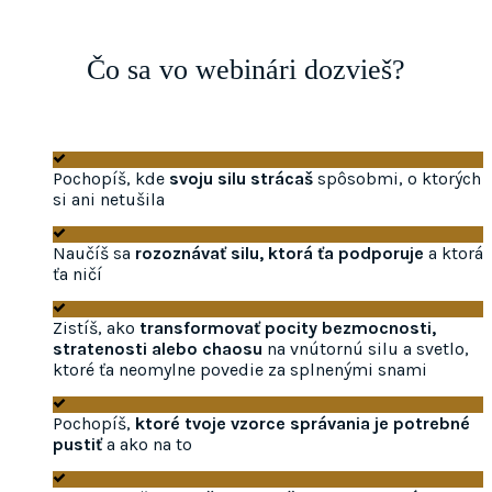
Čo sa vo webinári dozvieš?
Pochopíš, kde
svoju silu strácaš
spôsobmi, o ktorých
si ani netušila
Naučíš sa
rozoznávať silu, ktorá ťa podporuje
a ktorá
ťa ničí
Zistíš, ako
transformovať pocity bezmocnosti,
stratenosti alebo chaosu
na vnútornú silu a svetlo,
ktoré ťa neomylne povedie za splnenými snami
Pochopíš,
ktoré tvoje vzorce správania je potrebné
pustiť
a ako na to