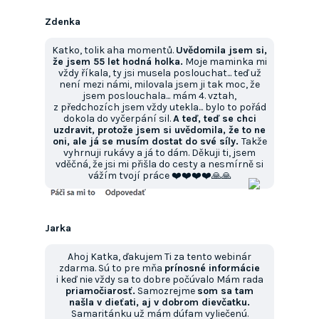
Zdenka
Katko, tolik aha momentů.
Uvědomila jsem si,
že jsem 55 let hodná holka.
Moje maminka mi
vždy říkala, ty jsi musela poslouchat... teď už
není mezi námi, milovala jsem ji tak moc, že
jsem poslouchala... mám 4. vztah,
z předchozích jsem vždy utekla... bylo to pořád
dokola do vyčerpání sil.
A teď, teď se chci
uzdravit, protože jsem si uvědomila, že to ne
oni, ale já se musím dostat do své síly.
Takže
vyhrnuji rukávy a já to dám. Děkuji ti, jsem
vděčná, že jsi mi přišla do cesty a nesmírně si
vážím tvojí práce ❤️❤️❤️❤️🙏🙏
Jarka
Ahoj Katka, ďakujem Ti za tento webinár
zdarma. Sú to pre mňa
prínosné informácie
i keď nie vždy sa to dobre počúvalo Mám rada
priamočiarosť.
Samozrejme
som sa tam
našla v dieťati, aj v dobrom dievčatku.
Samaritánku už mám dúfam vyliečenú.