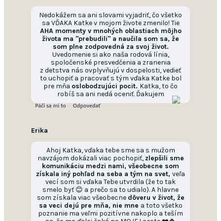
Nedokážem sa ani slovami vyjadriť, čo všetko
sa VĎAKA Katke v mojom živote zmenilo! Tie
AHA momenty v mnohých oblastiach môjho
života ma "prebudili" a naučila som sa, že
som plne zodpovedná za svoj život.
Uvedomenie si ako naša rodová línia,
spoločenské presvedčenia a zranenia
z detstva nás ovplyvňujú v dospelosti, vedieť
to uchopiť a pracovať s tým vďaka Katke bol
pre mňa
oslobodzujúci pocit.
Katka, to čo
robíš sa ani nedá oceniť. Ďakujem
Erika
Ahoj Katka, vďaka tebe sme sa s mužom
navzájom dokázali viac pochopiť,
zlepšili sme
komunikáciu medzi nami, všeobecne som
získala iný pohľad na seba a tým na svet,
veľa
vecí som si vďaka Tebe utvrdila (že to tak
smelo byť 😊 a prečo sa to udialo). A hlavne
som získala viac všeobecne
dôveru v život, že
sa veci dejú pre mňa, nie mne
a toto všetko
poznanie ma veľmi pozitívne nakoplo a teším