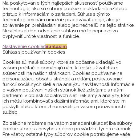
Na poskytovanie tých najlepších skúseností používame
technológie, ako sú súbory cookie na ukladanie a/alebo
prístup k informáciám o zariadení. Súhlas s týmito
technológiami nám umožní spracovávať údaje, ako je
správanie pri prehliadaní alebo jedinečné ID na tejto stránke.
Nesúhlas alebo odvolanie súhlasu môže nepriaznivo
ovplyvniť určité vlastnosti a funkcie.
Nastavenie cookies
Súhlasím
Súhlas s používaním cookies
Cookies sú malé súbory, ktoré sa dočasne ukladajú vo
vašom počítači a pomáhajú nám k lepšej užívateľskej
skúsenosti na našich stránkach. Cookies používame na
personalizáciu obsahu stránok a reklám, poskytovanie
funkcií sociálnych sietí a na analýzu návštevnosti. Informácie
o vašom používaní našich stránok tiež zdieľame s našimi
partnermi v oblasti sociálnych sietí, reklamy a analýzy, ktorí
ich môžu kombinovať s ďalšími informáciami, ktoré ste im
poskytli alebo ktoré zhromaždili pri vašom používaní ich
služieb.
Zo zákona môžeme na vašom zariadení ukladať iba súbory
cookie, ktoré sú nevyhnutné pre prevádzku týchto stránok.
Pre všetky ostatné typy súborov cookie potrebujeme vaše