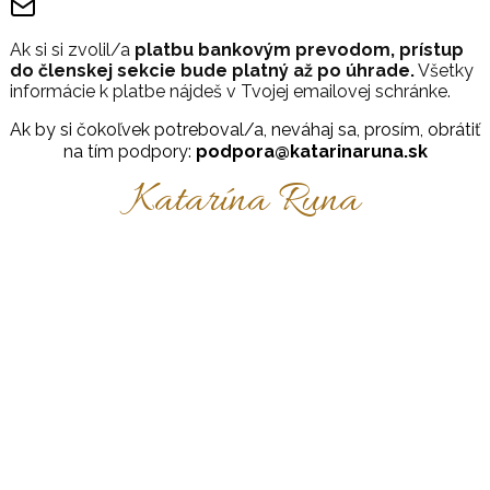
Ak si si zvolil/a
platbu bankovým prevodom, prístup
do členskej sekcie bude platný až po úhrade.
Všetky
informácie k platbe nájdeš v Tvojej emailovej schránke.
Ak by si čokoľvek potreboval/a, neváhaj sa, prosím, obrátiť
na tím podpory:
podpora@katarinaruna.sk
Katarína Runa