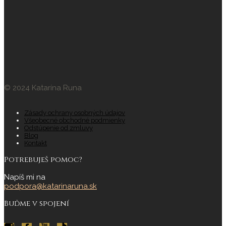
© 2024 Katarína Runa
Zásady ochrany osobných údajov
Všeobecné obchodné podmienky
Odstúpenie od zmluvy
Blog
Kontakt
Potrebuješ pomoc?
Napíš mi na
podpora@katarinaruna.sk
Buďme v spojení