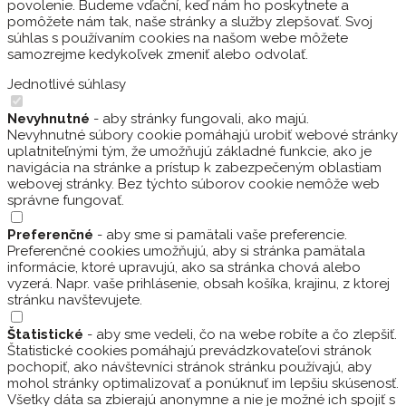
povolenie. Budeme vďační, keď nám ho poskytnete a
pomôžete nám tak, naše stránky a služby zlepšovať. Svoj
súhlas s používaním cookies na našom webe môžete
samozrejme kedykoľvek zmeniť alebo odvolať.
Jednotlivé súhlasy
Nevyhnutné
- aby stránky fungovali, ako majú.
Nevyhnutné súbory cookie pomáhajú urobiť webové stránky
uplatniteľnými tým, že umožňujú základné funkcie, ako je
navigácia na stránke a prístup k zabezpečeným oblastiam
webovej stránky. Bez týchto súborov cookie nemôže web
správne fungovať.
Preferenčné
- aby sme si pamätali vaše preferencie.
Preferenčné cookies umožňujú, aby si stránka pamätala
informácie, ktoré upravujú, ako sa stránka chová alebo
vyzerá. Napr. vaše prihlásenie, obsah košíka, krajinu, z ktorej
stránku navštevujete.
Štatistické
- aby sme vedeli, čo na webe robíte a čo zlepšiť.
Štatistické cookies pomáhajú prevádzkovateľovi stránok
pochopiť, ako návštevníci stránok stránku používajú, aby
mohol stránky optimalizovať a ponúknuť im lepšiu skúsenosť.
Všetky dáta sa zbierajú anonymne a nie je možné ich spojiť s