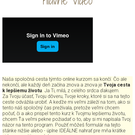
Hlavné video
Naša spoločná cesta týmto online kurzom sa končí. Čo ale
nekončí, ale každý deň začína znova a znova je
Tvoja cesta
k lepšiemu životu
. Ja Ti, milá, z celého srdca ďakujem.
Za Tvoju účasť, Tvoju dôveru, Tvoje kroky, ktoré si sa na tejto
ceste odvážila urobiť. A keďže mi veľmi záleží na tom, ako si
tento náš spoločný čas prežívala, pretože veľmi chcem
počuť, či a ako prispel tento kurz k Tvojmu lepšiemu životu,
chcem Ťa veľmi pekne požiadať o to, aby si mi napísala Tvoj
názor na tento program. Použiť môžeš formulár na tejto
stánke nižšie alebo - úplne IDEÁLNE nahrať pre mňa krátke