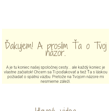
MENU
Ďakujem! A prosím Ťa o Tvoj
názor.
A je tu koniec našej spoločnej cesty... ale každý koniec je
vlastne začiatok! Chcem sa Ti poďakovať a tiež Ťa s láskou
požiadať o spätnú väzbu. Pretože na Tvojom názore mi
nesmierne záleží.