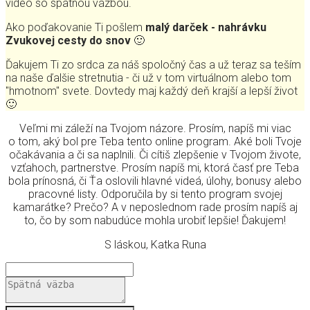
video so spätnou vázbou.
Ako poďakovanie Ti pošlem
malý darček - nahrávku
Zvukovej cesty do snov
🙂
Ďakujem Ti zo srdca za náš spoločný čas a už teraz sa teším
na naše ďalšie stretnutia - či už v tom virtuálnom alebo tom
"hmotnom" svete. Dovtedy maj každý deň krajší a lepší život
🙂
Veľmi mi záleží na Tvojom názore. Prosím, napíš mi viac
o tom, aký bol pre Teba tento online program. Aké boli Tvoje
očakávania a či sa naplnili. Či cítiš zlepšenie v Tvojom živote,
vzťahoch, partnerstve. Prosím napíš mi, ktorá časť pre Teba
bola prínosná, či Ťa oslovili hlavné videá, úlohy, bonusy alebo
pracovné listy. Odporučila by si tento program svojej
kamarátke? Prečo? A v neposlednom rade prosím napíš aj
to, čo by som nabudúce mohla urobiť lepšie! Ďakujem!
S láskou, Katka Runa