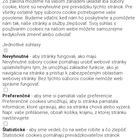
Zo zákona môžeme na vašom zariadení ukladať iba súbory
cookie, ktoré sú nevyhnutné pre prevádzku týchto stránok. Pre
všetky ostatné typy súborov cookie potrebujeme vaše
povolenie. Budeme vďační, keď nám ho poskytnete a pomôžete
nám tak, naše stránky a služby zlepšovať. Svoj súhlas s
používaním cookies na našom webe môžete samozrejme
kedykoľvek zmeniť alebo odvolať.
Jednotlivé súhlasy
Nevyhnutné
- aby stránky fungovali, ako majú.
Nevyhnutné súbory cookie pomáhajú urobiť webové stránky
uplatniteľnými tým, že umožňujú základné funkcie, ako je
navigácia na stránke a prístup k zabezpečeným oblastiam
webovej stránky. Bez týchto súborov cookie nemôže web
správne fungovať.
Preferenčné
- aby sme si pamätali vaše preferencie.
Preferenčné cookies umožňujú, aby si stránka pamätala
informácie, ktoré upravujú, ako sa stránka chová alebo vyzerá.
Napr. vaše prihlásenie, obsah košíka, krajinu, z ktorej stránku
navštevujete.
Štatistické
- aby sme vedeli, čo na webe robíte a čo zlepšiť.
Štatistické cookies pomáhajú prevádzkovateľovi stránok