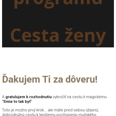
Cesta ženy
Ďakujem Ti za dôveru!
A
gratulujem k rozhodnutiu
vykročiť na cestu k magickému
"Smie to tak byť"
Toto je možno prvý krok... ale máte pred sebou úžasnú,
dobrodružnú cestu k lepšiemu pochopeniu mužského