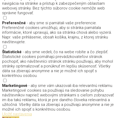
navigácia na stránke a prístup k zabezpečeným oblastiam
webovej stránky. Bez týchto súborov cookie nemôže web
správne fungovať.
Preferenčné
- aby sme si pamätali vaše preferencie.
Preferenčné cookies umožňujú, aby si stránka pamätala
informácie, ktoré upravujú, ako sa stránka chová alebo vyzerá.
Napr. vaše prihlásenie, obsah košíka, krajinu, z ktorej stránku
navštevujete.
Štatistické
- aby sme vedeli, čo na webe robíte a čo zlepšiť.
Štatistické cookies pomáhajú prevádzkovateľovi stránok
pochopiť, ako návštevníci stránok stránku používajú, aby mohol
stránky optimalizovať a ponúknuť im lepšiu skúsenosť. Všetky
dáta sa zbierajú anonymne a nie je možné ich spojiť s
konkrétnou osobou.
Marketingové
- aby sme vám ukazovali iba relevantnú reklamu.
Marketingové cookies sa používajú na sledovanie pohybu
návštevníkov naprieč webovými stránkami s cieľom zobrazovať
im iba takú reklamu, ktorá je pre daného človeka relevantná a
užitočná. Všetky dáta sa zbierajú a používajú anonymne a nie je
možné ich spojiť s konkrétnou osobou.
Uložiť nastavenia