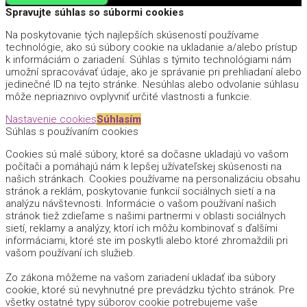
Spravujte súhlas so súbormi cookies
Na poskytovanie tých najlepších skúseností používame
technológie, ako sú súbory cookie na ukladanie a/alebo prístup
k informáciám o zariadení. Súhlas s týmito technológiami nám
umožní spracovávať údaje, ako je správanie pri prehliadaní alebo
jedinečné ID na tejto stránke. Nesúhlas alebo odvolanie súhlasu
môže nepriaznivo ovplyvniť určité vlastnosti a funkcie.
Nastavenie cookies
Súhlasím
Súhlas s používaním cookies
Cookies sú malé súbory, ktoré sa dočasne ukladajú vo vašom
počítači a pomáhajú nám k lepšej užívateľskej skúsenosti na
našich stránkach. Cookies používame na personalizáciu obsahu
stránok a reklám, poskytovanie funkcií sociálnych sietí a na
analýzu návštevnosti. Informácie o vašom používaní našich
stránok tiež zdieľame s našimi partnermi v oblasti sociálnych
sietí, reklamy a analýzy, ktorí ich môžu kombinovať s ďalšími
informáciami, ktoré ste im poskytli alebo ktoré zhromaždili pri
vašom používaní ich služieb.
Zo zákona môžeme na vašom zariadení ukladať iba súbory
cookie, ktoré sú nevyhnutné pre prevádzku týchto stránok. Pre
všetky ostatné typy súborov cookie potrebujeme vaše