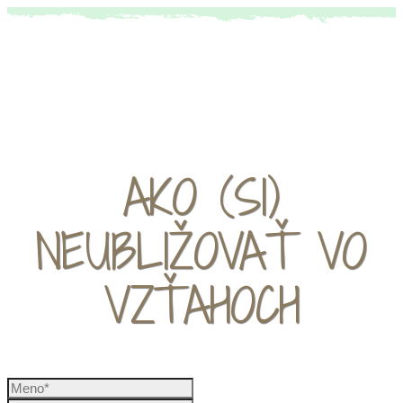
Pozývam Ťa na prelomový webinár 06.07. od
20:00 zDARma:
AKO (SI)
NEUBLIŽOVAŤ VO
VZŤAHOCH