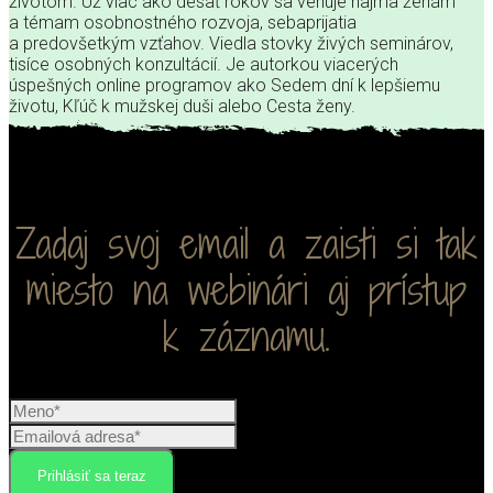
životom. Už viac ako desať rokov sa venuje najmä ženám
a témam osobnostného rozvoja, sebaprijatia
a predovšetkým vzťahov. Viedla stovky živých seminárov,
tisíce osobných konzultácií. Je autorkou viacerých
úspešných online programov ako Sedem dní k lepšiemu
životu, Kľúč k mužskej duši alebo Cesta ženy.
Zadaj svoj email a zaisti si tak
miesto na webinári aj prístup
k záznamu.
Prihlásiť sa teraz