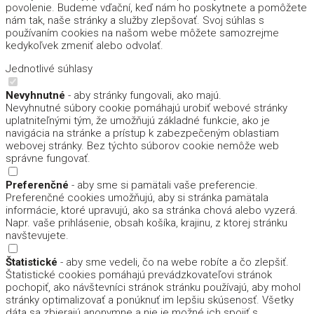
povolenie. Budeme vďační, keď nám ho poskytnete a pomôžete
nám tak, naše stránky a služby zlepšovať. Svoj súhlas s
používaním cookies na našom webe môžete samozrejme
kedykoľvek zmeniť alebo odvolať.
Jednotlivé súhlasy
Nevyhnutné
- aby stránky fungovali, ako majú.
Nevyhnutné súbory cookie pomáhajú urobiť webové stránky
uplatniteľnými tým, že umožňujú základné funkcie, ako je
navigácia na stránke a prístup k zabezpečeným oblastiam
webovej stránky. Bez týchto súborov cookie nemôže web
správne fungovať.
Preferenčné
- aby sme si pamätali vaše preferencie.
Preferenčné cookies umožňujú, aby si stránka pamätala
informácie, ktoré upravujú, ako sa stránka chová alebo vyzerá.
Napr. vaše prihlásenie, obsah košíka, krajinu, z ktorej stránku
navštevujete.
Štatistické
- aby sme vedeli, čo na webe robíte a čo zlepšiť.
Štatistické cookies pomáhajú prevádzkovateľovi stránok
pochopiť, ako návštevníci stránok stránku používajú, aby mohol
stránky optimalizovať a ponúknuť im lepšiu skúsenosť. Všetky
dáta sa zbierajú anonymne a nie je možné ich spojiť s