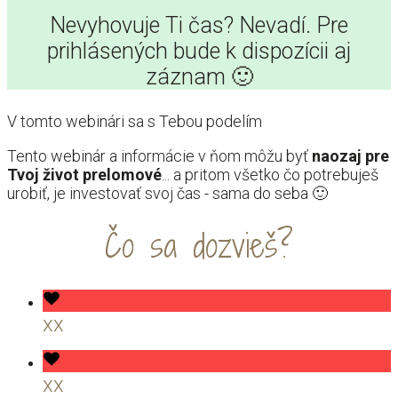
Nevyhovuje Ti čas? Nevadí. Pre
prihlásených bude k dispozícii aj
záznam 🙂
V tomto webinári sa s Tebou podelím
Tento webinár a informácie v ňom môžu byť
naozaj pre
Tvoj život prelomové
... a pritom všetko čo potrebuješ
urobiť, je investovať svoj čas - sama do seba 🙂
Čo sa dozvieš?
xx
xx