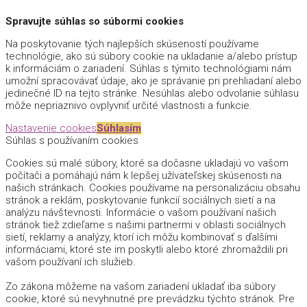
Spravujte súhlas so súbormi cookies
Na poskytovanie tých najlepších skúseností používame
technológie, ako sú súbory cookie na ukladanie a/alebo prístup
k informáciám o zariadení. Súhlas s týmito technológiami nám
umožní spracovávať údaje, ako je správanie pri prehliadaní alebo
jedinečné ID na tejto stránke. Nesúhlas alebo odvolanie súhlasu
môže nepriaznivo ovplyvniť určité vlastnosti a funkcie.
Nastavenie cookies
Súhlasím
Súhlas s používaním cookies
Cookies sú malé súbory, ktoré sa dočasne ukladajú vo vašom
počítači a pomáhajú nám k lepšej užívateľskej skúsenosti na
našich stránkach. Cookies používame na personalizáciu obsahu
stránok a reklám, poskytovanie funkcií sociálnych sietí a na
analýzu návštevnosti. Informácie o vašom používaní našich
stránok tiež zdieľame s našimi partnermi v oblasti sociálnych
sietí, reklamy a analýzy, ktorí ich môžu kombinovať s ďalšími
informáciami, ktoré ste im poskytli alebo ktoré zhromaždili pri
vašom používaní ich služieb.
Zo zákona môžeme na vašom zariadení ukladať iba súbory
cookie, ktoré sú nevyhnutné pre prevádzku týchto stránok. Pre