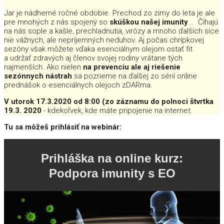
Jar je nádherné ročné obdobie. Prechod zo zimy do leta je ale
pre mnohých z nás spojený so
skúškou našej imunity
... Číhajú
na nás sople a kašle, prechladnutia, virózy a mnoho ďalších síce
nie vážnych, ale nepríjemných neduhov. Aj počas chrípkovej
sezóny však môžete vďaka esenciálnym olejom ostať fit
a udržať zdravých aj členov svojej rodiny vrátane tých
najmenších. Ako nielen
na prevenciu ale aj riešenie
sezónnych nástrah
sa pozrieme na ďalšej zo sérií online
prednášok o esenciálnych olejoch zDARma.
V utorok 17.3.2020 od 8:00 (zo záznamu do polnoci štvrtka
19.3. 2020
- kdekoľvek, kde máte pripojenie na internet.
Tu sa môžeš prihlásiť na webinár:
Prihláška na online kurz:
Podpora imunity s EO