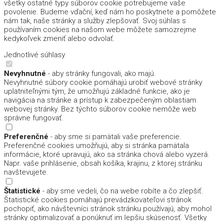
všetky ostatné typy súborov cookie potrebujeme vaše
povolenie. Budeme vďační, keď nám ho poskytnete a pomôžete
nám tak, naše stránky a služby zlepšovať. Svoj súhlas s
používaním cookies na našom webe môžete samozrejme
kedykoľvek zmeniť alebo odvolať.
Jednotlivé súhlasy
Nevyhnutné
- aby stránky fungovali, ako majú.
Nevyhnutné súbory cookie pomáhajú urobiť webové stránky
uplatniteľnými tým, že umožňujú základné funkcie, ako je
navigácia na stránke a prístup k zabezpečeným oblastiam
webovej stránky. Bez týchto súborov cookie nemôže web
správne fungovať.
Preferenčné
- aby sme si pamätali vaše preferencie.
Preferenčné cookies umožňujú, aby si stránka pamätala
informácie, ktoré upravujú, ako sa stránka chová alebo vyzerá.
Napr. vaše prihlásenie, obsah košíka, krajinu, z ktorej stránku
navštevujete.
Štatistické
- aby sme vedeli, čo na webe robíte a čo zlepšiť.
Štatistické cookies pomáhajú prevádzkovateľovi stránok
pochopiť, ako návštevníci stránok stránku používajú, aby mohol
stránky optimalizovať a ponúknuť im lepšiu skúsenosť. Všetky