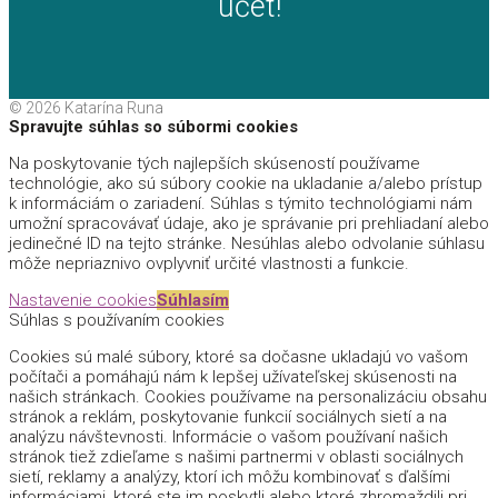
účet!
© 2026 Katarína Runa
Spravujte súhlas so súbormi cookies
Na poskytovanie tých najlepších skúseností používame
technológie, ako sú súbory cookie na ukladanie a/alebo prístup
k informáciám o zariadení. Súhlas s týmito technológiami nám
umožní spracovávať údaje, ako je správanie pri prehliadaní alebo
jedinečné ID na tejto stránke. Nesúhlas alebo odvolanie súhlasu
môže nepriaznivo ovplyvniť určité vlastnosti a funkcie.
Nastavenie cookies
Súhlasím
Súhlas s používaním cookies
Cookies sú malé súbory, ktoré sa dočasne ukladajú vo vašom
počítači a pomáhajú nám k lepšej užívateľskej skúsenosti na
našich stránkach. Cookies používame na personalizáciu obsahu
stránok a reklám, poskytovanie funkcií sociálnych sietí a na
analýzu návštevnosti. Informácie o vašom používaní našich
stránok tiež zdieľame s našimi partnermi v oblasti sociálnych
sietí, reklamy a analýzy, ktorí ich môžu kombinovať s ďalšími
informáciami, ktoré ste im poskytli alebo ktoré zhromaždili pri