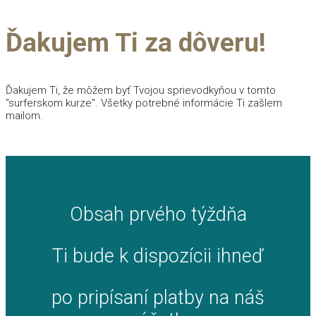
Ďakujem Ti za dôveru!
Ďakujem Ti, že môžem byť Tvojou sprievodkyňou v tomto
"surferskom kurze". Všetky potrebné informácie Ti zašlem
mailom.
Obsah prvého týždňa
Ti bude k dispozícii ihneď
po pripísaní platby na náš