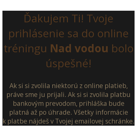
Ďakujem Ti! Tvoje
prihlásenie sa do online
tréningu
Nad vodou
bolo
úspešné!
Ak si si zvolila niektorú z online platieb,
práve sme ju prijali. Ak si si zvolila platbu
bankovým prevodom, prihláška bude
platná až po úhrade. Všetky informácie
k platbe nájdeš v Tvojej emailovej schránke.