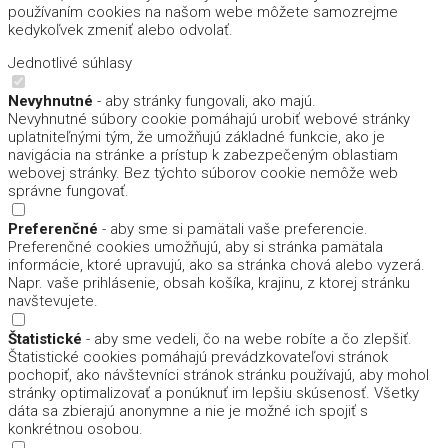
používaním cookies na našom webe môžete samozrejme
kedykoľvek zmeniť alebo odvolať.
Jednotlivé súhlasy
Nevyhnutné
- aby stránky fungovali, ako majú.
Nevyhnutné súbory cookie pomáhajú urobiť webové stránky
uplatniteľnými tým, že umožňujú základné funkcie, ako je
navigácia na stránke a prístup k zabezpečeným oblastiam
webovej stránky. Bez týchto súborov cookie nemôže web
správne fungovať.
Preferenčné
- aby sme si pamätali vaše preferencie.
Preferenčné cookies umožňujú, aby si stránka pamätala
informácie, ktoré upravujú, ako sa stránka chová alebo vyzerá.
Napr. vaše prihlásenie, obsah košíka, krajinu, z ktorej stránku
navštevujete.
Štatistické
- aby sme vedeli, čo na webe robíte a čo zlepšiť.
Štatistické cookies pomáhajú prevádzkovateľovi stránok
pochopiť, ako návštevníci stránok stránku používajú, aby mohol
stránky optimalizovať a ponúknuť im lepšiu skúsenosť. Všetky
dáta sa zbierajú anonymne a nie je možné ich spojiť s
konkrétnou osobou.