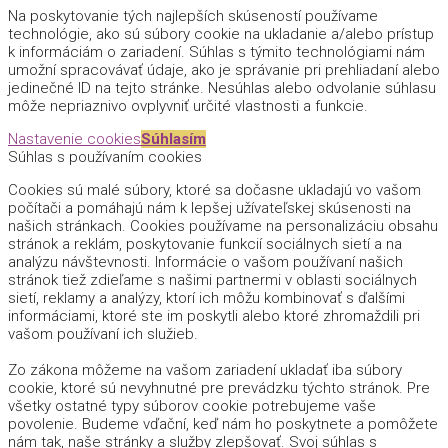
Na poskytovanie tých najlepších skúseností používame
technológie, ako sú súbory cookie na ukladanie a/alebo prístup
k informáciám o zariadení. Súhlas s týmito technológiami nám
umožní spracovávať údaje, ako je správanie pri prehliadaní alebo
jedinečné ID na tejto stránke. Nesúhlas alebo odvolanie súhlasu
môže nepriaznivo ovplyvniť určité vlastnosti a funkcie.
Nastavenie cookies
Súhlasím
Súhlas s používaním cookies
Cookies sú malé súbory, ktoré sa dočasne ukladajú vo vašom
počítači a pomáhajú nám k lepšej užívateľskej skúsenosti na
našich stránkach. Cookies používame na personalizáciu obsahu
stránok a reklám, poskytovanie funkcií sociálnych sietí a na
analýzu návštevnosti. Informácie o vašom používaní našich
stránok tiež zdieľame s našimi partnermi v oblasti sociálnych
sietí, reklamy a analýzy, ktorí ich môžu kombinovať s ďalšími
informáciami, ktoré ste im poskytli alebo ktoré zhromaždili pri
vašom používaní ich služieb.
Zo zákona môžeme na vašom zariadení ukladať iba súbory
cookie, ktoré sú nevyhnutné pre prevádzku týchto stránok. Pre
všetky ostatné typy súborov cookie potrebujeme vaše
povolenie. Budeme vďační, keď nám ho poskytnete a pomôžete
nám tak, naše stránky a služby zlepšovať. Svoj súhlas s