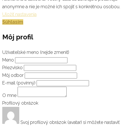
anonymne a nie je možné ich spojiť s konkrétnou osobou.
Uložiť nastavenia
Súhlasím
Môj profil
Užívateľské meno (nejde zmeniť)
Meno
Priezvisko
Môj odbor
E-mail
(povinný)
O mne
Profilový obrázok
Svoj profilový obrázok (avatar) si môžete nastaviť