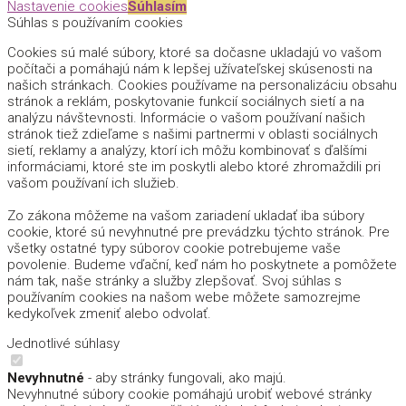
Nastavenie cookies
Súhlasím
Súhlas s používaním cookies
Cookies sú malé súbory, ktoré sa dočasne ukladajú vo vašom
počítači a pomáhajú nám k lepšej užívateľskej skúsenosti na
našich stránkach. Cookies používame na personalizáciu obsahu
stránok a reklám, poskytovanie funkcií sociálnych sietí a na
analýzu návštevnosti. Informácie o vašom používaní našich
stránok tiež zdieľame s našimi partnermi v oblasti sociálnych
sietí, reklamy a analýzy, ktorí ich môžu kombinovať s ďalšími
informáciami, ktoré ste im poskytli alebo ktoré zhromaždili pri
vašom používaní ich služieb.
Zo zákona môžeme na vašom zariadení ukladať iba súbory
cookie, ktoré sú nevyhnutné pre prevádzku týchto stránok. Pre
všetky ostatné typy súborov cookie potrebujeme vaše
povolenie. Budeme vďační, keď nám ho poskytnete a pomôžete
nám tak, naše stránky a služby zlepšovať. Svoj súhlas s
používaním cookies na našom webe môžete samozrejme
kedykoľvek zmeniť alebo odvolať.
Jednotlivé súhlasy
Nevyhnutné
- aby stránky fungovali, ako majú.
Nevyhnutné súbory cookie pomáhajú urobiť webové stránky