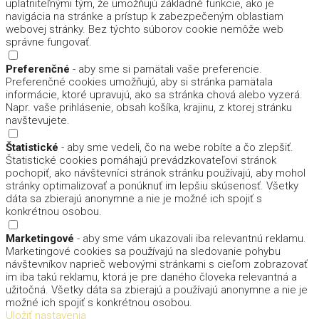
uplatniteľnými tým, že umožňujú základné funkcie, ako je
navigácia na stránke a prístup k zabezpečeným oblastiam
webovej stránky. Bez týchto súborov cookie nemôže web
správne fungovať.
Preferenčné
- aby sme si pamätali vaše preferencie.
Preferenčné cookies umožňujú, aby si stránka pamätala
informácie, ktoré upravujú, ako sa stránka chová alebo vyzerá.
Napr. vaše prihlásenie, obsah košíka, krajinu, z ktorej stránku
navštevujete.
Štatistické
- aby sme vedeli, čo na webe robíte a čo zlepšiť.
Štatistické cookies pomáhajú prevádzkovateľovi stránok
pochopiť, ako návštevníci stránok stránku používajú, aby mohol
stránky optimalizovať a ponúknuť im lepšiu skúsenosť. Všetky
dáta sa zbierajú anonymne a nie je možné ich spojiť s
konkrétnou osobou.
Marketingové
- aby sme vám ukazovali iba relevantnú reklamu.
Marketingové cookies sa používajú na sledovanie pohybu
návštevníkov naprieč webovými stránkami s cieľom zobrazovať
im iba takú reklamu, ktorá je pre daného človeka relevantná a
užitočná. Všetky dáta sa zbierajú a používajú anonymne a nie je
možné ich spojiť s konkrétnou osobou.
Uložiť nastavenia