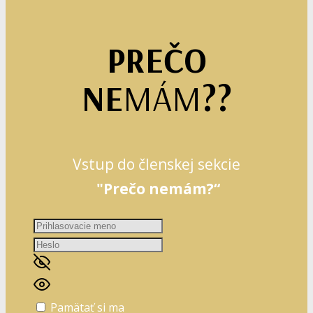
PREČO
NE
MÁM
??
Vstup do členskej sekcie
"Prečo nemám?“
Pamätať si ma