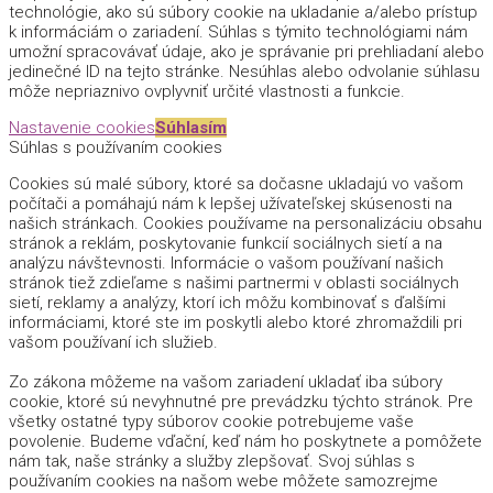
technológie, ako sú súbory cookie na ukladanie a/alebo prístup
k informáciám o zariadení. Súhlas s týmito technológiami nám
umožní spracovávať údaje, ako je správanie pri prehliadaní alebo
jedinečné ID na tejto stránke. Nesúhlas alebo odvolanie súhlasu
môže nepriaznivo ovplyvniť určité vlastnosti a funkcie.
Nastavenie cookies
Súhlasím
Súhlas s používaním cookies
Cookies sú malé súbory, ktoré sa dočasne ukladajú vo vašom
počítači a pomáhajú nám k lepšej užívateľskej skúsenosti na
našich stránkach. Cookies používame na personalizáciu obsahu
stránok a reklám, poskytovanie funkcií sociálnych sietí a na
analýzu návštevnosti. Informácie o vašom používaní našich
stránok tiež zdieľame s našimi partnermi v oblasti sociálnych
sietí, reklamy a analýzy, ktorí ich môžu kombinovať s ďalšími
informáciami, ktoré ste im poskytli alebo ktoré zhromaždili pri
vašom používaní ich služieb.
Zo zákona môžeme na vašom zariadení ukladať iba súbory
cookie, ktoré sú nevyhnutné pre prevádzku týchto stránok. Pre
všetky ostatné typy súborov cookie potrebujeme vaše
povolenie. Budeme vďační, keď nám ho poskytnete a pomôžete
nám tak, naše stránky a služby zlepšovať. Svoj súhlas s
používaním cookies na našom webe môžete samozrejme