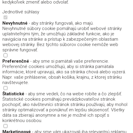
kedykoľvek zmeniť alebo odvolať.
Jednotlivé súhlasy
Nevyhnutné
- aby stránky fungovali, ako majú.
Nevyhnutné súbory cookie pomáhajú urobiť webové stránky
uplatniteľnými tým, že umožňujú základné funkcie, ako je
navigácia na stránke a prístup k zabezpečeným oblastiam
webovej stránky. Bez týchto súborov cookie nemôže web
správne fungovať.
Preferenčné
- aby sme si pamätali vaše preferencie.
Preferenčné cookies umožňujú, aby si stránka pamätala
informácie, ktoré upravujú, ako sa stránka chová alebo vyzerá.
Napr. vaše prihlásenie, obsah košíka, krajinu, z ktorej stránku
navštevujete.
Štatistické
- aby sme vedeli, čo na webe robíte a čo zlepšiť.
Štatistické cookies pomáhajú prevádzkovateľovi stránok
pochopiť, ako návštevníci stránok stránku používajú, aby mohol
stránky optimalizovať a ponúknuť im lepšiu skúsenosť. Všetky
dáta sa zbierajú anonymne a nie je možné ich spojiť s
konkrétnou osobou.
Marketingové
- aby sme vám ukazovali iba relevantnú reklamu.