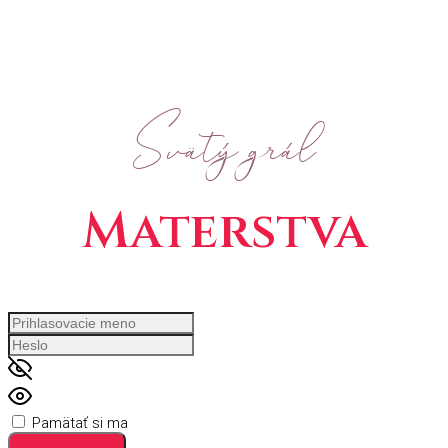
Svätý grál
Materstva
Pamätať si ma