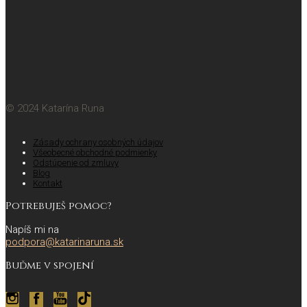
© 2024 Katarína Runa
Zásady ochrany osobných údajov
Všeobecné obchodné podmienky
Odstúpenie od zmluvy
Blog
Kontakt
Potrebuješ pomoc?
Napíš mi na
podpora@katarinaruna.sk
Buďme v spojení