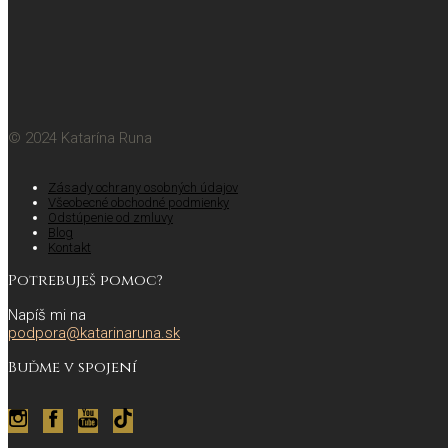
© 2024 Katarína Runa
Zásady ochrany osobných údajov
Všeobecné obchodné podmienky
Odstúpenie od zmluvy
Blog
Kontakt
Potrebuješ pomoc?
Napíš mi na
podpora@katarinaruna.sk
Buďme v spojení