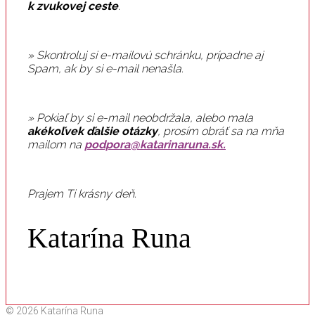
k zvukovej ceste
.
» Skontroluj si e-mailovú schránku, prípadne aj
Spam, ak by si e-mail nenašla.
» Pokiaľ by si e-mail neobdržala, alebo mala
akékoľvek ďalšie otázky
, prosím obráť sa na mňa
mailom na
podpora@katarinaruna.sk.
Prajem Ti krásny deň.
Katarína Runa
© 2026 Katarína Runa