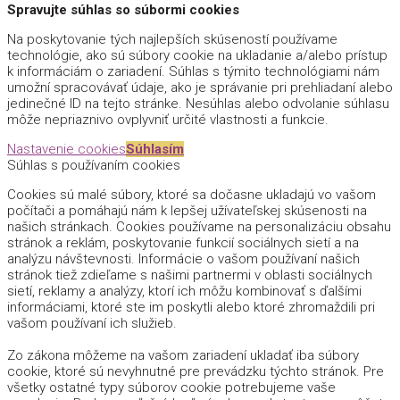
Spravujte súhlas so súbormi cookies
Na poskytovanie tých najlepších skúseností používame
technológie, ako sú súbory cookie na ukladanie a/alebo prístup
k informáciám o zariadení. Súhlas s týmito technológiami nám
umožní spracovávať údaje, ako je správanie pri prehliadaní alebo
jedinečné ID na tejto stránke. Nesúhlas alebo odvolanie súhlasu
môže nepriaznivo ovplyvniť určité vlastnosti a funkcie.
Nastavenie cookies
Súhlasím
Súhlas s používaním cookies
Cookies sú malé súbory, ktoré sa dočasne ukladajú vo vašom
počítači a pomáhajú nám k lepšej užívateľskej skúsenosti na
našich stránkach. Cookies používame na personalizáciu obsahu
stránok a reklám, poskytovanie funkcií sociálnych sietí a na
analýzu návštevnosti. Informácie o vašom používaní našich
stránok tiež zdieľame s našimi partnermi v oblasti sociálnych
sietí, reklamy a analýzy, ktorí ich môžu kombinovať s ďalšími
informáciami, ktoré ste im poskytli alebo ktoré zhromaždili pri
vašom používaní ich služieb.
Zo zákona môžeme na vašom zariadení ukladať iba súbory
cookie, ktoré sú nevyhnutné pre prevádzku týchto stránok. Pre
všetky ostatné typy súborov cookie potrebujeme vaše