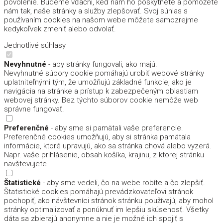
povolenie. Budeme vďační, keď nám ho poskytnete a pomôžete
nám tak, naše stránky a služby zlepšovať. Svoj súhlas s
používaním cookies na našom webe môžete samozrejme
kedykoľvek zmeniť alebo odvolať.
Jednotlivé súhlasy
Nevyhnutné
- aby stránky fungovali, ako majú.
Nevyhnutné súbory cookie pomáhajú urobiť webové stránky
uplatniteľnými tým, že umožňujú základné funkcie, ako je
navigácia na stránke a prístup k zabezpečeným oblastiam
webovej stránky. Bez týchto súborov cookie nemôže web
správne fungovať.
Preferenčné
- aby sme si pamätali vaše preferencie.
Preferenčné cookies umožňujú, aby si stránka pamätala
informácie, ktoré upravujú, ako sa stránka chová alebo vyzerá.
Napr. vaše prihlásenie, obsah košíka, krajinu, z ktorej stránku
navštevujete.
Štatistické
- aby sme vedeli, čo na webe robíte a čo zlepšiť.
Štatistické cookies pomáhajú prevádzkovateľovi stránok
pochopiť, ako návštevníci stránok stránku používajú, aby mohol
stránky optimalizovať a ponúknuť im lepšiu skúsenosť. Všetky
dáta sa zbierajú anonymne a nie je možné ich spojiť s