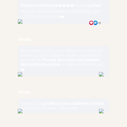
Úžasná meditácia
❤️❤️❤️❤️❤️ to bola
pecka!
HLBOKÉ ĎAKUJEM🫶🫶🫶 HLBOKE ĎAKUJEM
ZA TEBA 😊 ĎAKUJEM❤️
Renáta
Milá Katka. Ja vám veľmi ďakujem za sprievod
mojím životom. Objavilo sa veľa zabudnutých
spomienok.
Presne dnes som potrebovala
také pohladenie duše
. Z celého srdca ďakujem
❤️.
Stanka
Katka to bol
po dlhom case nádherný zážitok
.
Tebou vedená cesta… Rázcestie..