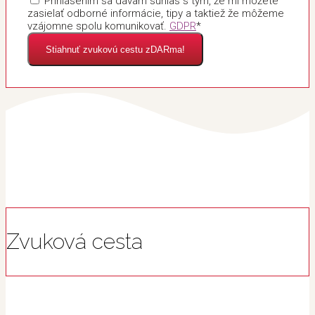
Prihlásením sa dávam súhlas s tým, že mi môžete
zasielať odborné informácie, tipy a taktiež že môžeme
vzájomne spolu komunikovať.
GDPR
*
Stiahnuť zvukovú cestu zDARma!
Zvuková cesta