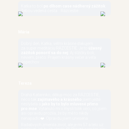
Katka to bol
po dlhom case nádherný zážitok
.
Tebou vedená cesta… Rázcestie..
Mária
Dobrý deň, Katka, veľmi krásne ďakujem
za super meditáciu RÁZCESTIE. Je to
úžasný
zážitok ponoriť sa do nej
. Aj slzičky boli,
neviem, prečo. Prajem krásny večer a veľa
úspechov
Tereza
Drahá Katarinko, děkuji moc za RÁZCESTIE,
něco tak
zajímavého a krásného
jsem ještě
neslyšela a
jako by to bylo mluvené přímo
pro mne
. Vytanulo mi v mysli tolik věci, co jsem
asi opravdu prožila, že by mě to nikdy
nenapadlo❤️. Opravdu jsem unesena.
Radabvych zmenila zivot, ale je mi 57 a telo uz