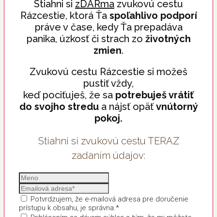
Stiahni si
zDARma
zvukovú cestu
Rázcestie, ktorá Ťa
spoľahlivo podporí
práve v čase, kedy Ťa prepadáva
panika, úzkosť či strach zo
životných
zmien
.
Zvukovú cestu Rázcestie si možeš
pustiť vždy,
keď pociťuješ, že sa
potrebuješ vrátiť
do svojho stredu
a nájsť opäť
vnútorný
pokoj.
Stiahni si zvukovú cestu TERAZ
zadaním údajov:
Potvrdzujem, že e-mailová adresa pre doručenie
prístupu k obsahu, je správna.*