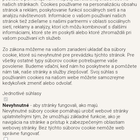
našich stránkach. Cookies používame na personalizáciu obsahu
stránok a reklám, poskytovanie funkcií sociálnych sietí a na
analýzu návštevnosti. Informácie o vašom používaní našich
stránok tiež zdieľame s našimi partnermi v oblasti sociálnych
sietí, reklamy a analýzy, ktorí ich môžu kombinovať s ďalšími
informáciami, ktoré ste im poskytli alebo ktoré zhromaždili pri
vašom používaní ich služieb.
Zo zákona môžeme na vašom zariadení ukladať iba súbory
cookie, ktoré sú nevyhnutné pre prevádzku týchto stránok. Pre
všetky ostatné typy súborov cookie potrebujeme vaše
povolenie. Budeme vďační, keď nám ho poskytnete a pomôžete
nám tak, naše stránky a služby zlepšovať. Svoj súhlas s
používaním cookies na našom webe môžete samozrejme
kedykoľvek zmeniť alebo odvolať.
Jednotlivé súhlasy
Nevyhnutné
- aby stránky fungovali, ako majú.
Nevyhnutné súbory cookie pomáhajú urobiť webové stránky
uplatniteľnými tým, že umožňujú základné funkcie, ako je
navigácia na stránke a prístup k zabezpečeným oblastiam
webovej stránky. Bez týchto súborov cookie nemôže web
správne fungovať.