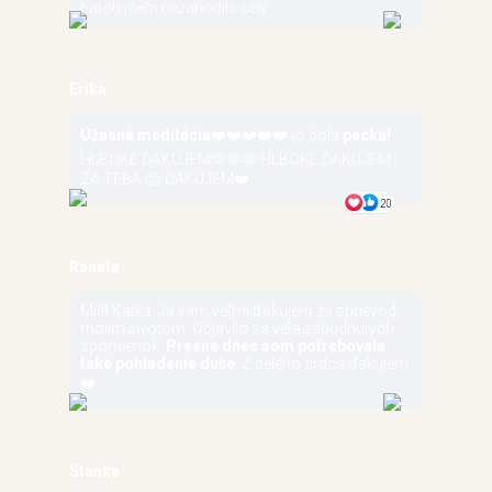
batoh jsem nezahodila celý.
Erika
Úžasná meditácia
❤️❤️❤️❤️❤️ to bola
pecka!
HLBOKÉ ĎAKUJEM🫶🫶🫶 HLBOKE ĎAKUJEM
ZA TEBA 😊 ĎAKUJEM❤️
Renáta
Milá Katka. Ja vám veľmi ďakujem za sprievod
mojím životom. Objavilo sa veľa zabudnutých
spomienok.
Presne dnes som potrebovala
také pohladenie duše
. Z celého srdca ďakujem
❤️.
Stanka