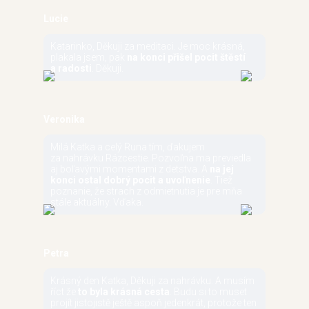
Lucie
Katarinko, Děkuji za meditaci. Je moc krásná,
plakala jsem, pak
na konci přišel pocit štěstí
a radosti
. Děkuji.
Veronika
Milá Katka a celý Runa tím, ďakujem
za nahrávku Rázcestie. Pozvoľna ma previedla
aj boľavými momentami z detstva. A
na jej
konci ostal dobrý pocit a uvoľnenie
. Tiež
poznanie, že strach z odmietnutia je pre mňa
stále aktuálny. Vďaka.
Petra
Krásný den Katka, Děkuji za nahrávku. A musím
říct že
to byla krásná cesta
. Budu si to muset
projít jistojistě ještě aspoň jedenkrát, protože ten