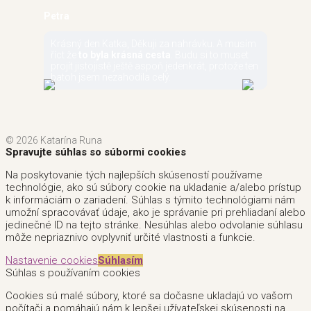
Petra
Krásný den Katka, Děkuji za nahrávku. A musím
říct že
to byla krásná cesta
. Budu si to muset
projít jistojistě ještě aspoň jedenkrát, protože ten
batoh jsem nezahodila celý.
© 2026 Katarína Runa
Spravujte súhlas so súbormi cookies
Na poskytovanie tých najlepších skúseností používame
technológie, ako sú súbory cookie na ukladanie a/alebo prístup
k informáciám o zariadení. Súhlas s týmito technológiami nám
umožní spracovávať údaje, ako je správanie pri prehliadaní alebo
jedinečné ID na tejto stránke. Nesúhlas alebo odvolanie súhlasu
môže nepriaznivo ovplyvniť určité vlastnosti a funkcie.
Nastavenie cookies
Súhlasím
Súhlas s používaním cookies
Cookies sú malé súbory, ktoré sa dočasne ukladajú vo vašom
počítači a pomáhajú nám k lepšej užívateľskej skúsenosti na