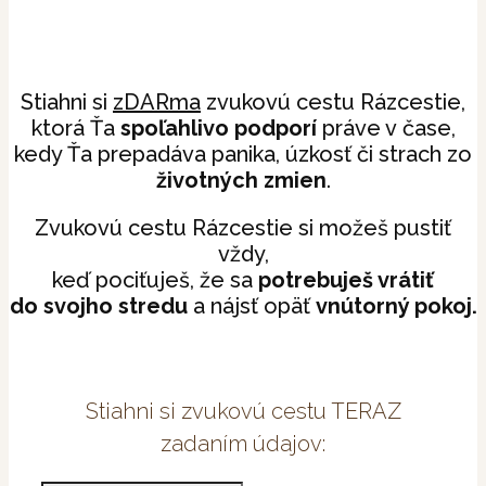
Stiahni si
zDARma
zvukovú cestu Rázcestie,
ktorá Ťa
spoľahlivo podporí
práve v čase,
kedy Ťa prepadáva panika, úzkosť či strach zo
životných zmien
.
Zvukovú cestu Rázcestie si možeš pustiť
vždy,
keď pociťuješ, že sa
potrebuješ vrátiť
do svojho stredu
a nájsť opäť
vnútorný pokoj.
Stiahni si zvukovú cestu TERAZ
zadaním údajov: