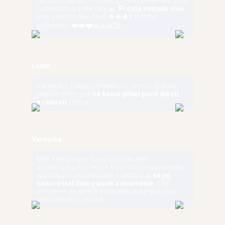
neslouzi, jak bych chtela 🙂. Prostě nemám slov.
Ještě jednou velké díky 🙏.
Prostě nemám slov
.
Přeji Vám hodně štěstí 🍀🍀🍀a Božího
požehnání ❤️❤️❤️🙏🙏🙏🥰.
Lucie
Katarinko, Děkuji za meditaci. Je moc krásná,
plakala jsem, pak
na konci přišel pocit štěstí
a radosti
. Děkuji.
Veronika
Milá Katka a celý Runa tím, ďakujem
za nahrávku Rázcestie. Pozvoľna ma previedla
aj boľavými momentami z detstva. A
na jej
konci ostal dobrý pocit a uvoľnenie
. Tiež
poznanie, že strach z odmietnutia je pre mňa
stále aktuálny. Vďaka.