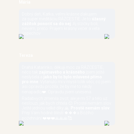
Mária
Dobrý deň, Katka, veľmi krásne ďakujem
za super meditáciu RÁZCESTIE. Je to
úžasný
zážitok ponoriť sa do nej
. Aj slzičky boli,
neviem, prečo. Prajem krásny večer a veľa
úspechov
Tereza
Drahá Katarinko, děkuji moc za RÁZCESTIE,
něco tak
zajímavého a krásného
jsem ještě
neslyšela a
jako by to bylo mluvené přímo
pro mne
. Vytanulo mi v mysli tolik věci, co jsem
asi opravdu prožila, že by mě to nikdy
nenapadlo❤️. Opravdu jsem unesena.
Radabvych zmenila zivot, ale je mi 57 a telo uz
neslouzi, jak bych chtela 🙂. Prostě nemám slov.
Ještě jednou velké díky 🙏.
Prostě nemám slov
.
Přeji Vám hodně štěstí 🍀🍀🍀a Božího
požehnání ❤️❤️❤️🙏🙏🙏🥰.