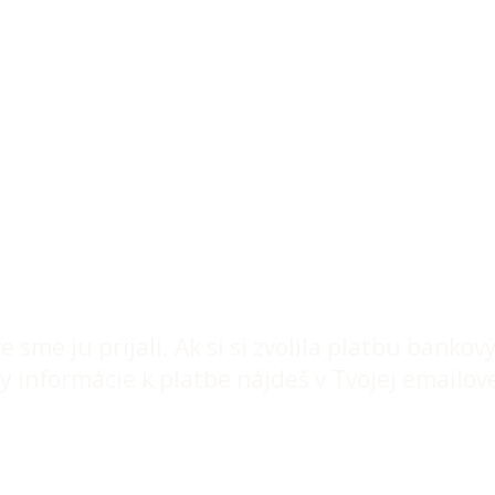
hlásenie sa do online pr
aterstva
bolo úspešné!
áve sme ju prijali. Ak si si zvolila platbu bank
y informácie k platbe nájdeš v Tvojej emailov
hránke!