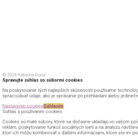
Tešíme sa na teba, MAMA!
© 2026 Katarína Runa
Spravujte súhlas so súbormi cookies
Na poskytovanie tých najlepších skúseností používame technológi
spracovávať údaje, ako je správanie pri prehliadaní alebo jedinečn
Nastavenie cookies
Súhlasím
Súhlas s používaním cookies
Cookies sú malé súbory, ktoré sa dočasne ukladajú vo vašom počí
reklám, poskytovanie funkcií sociálnych sietí a na analýzu návštev
ktorí ich môžu kombinovať s ďalšími informáciami, ktoré ste im pos