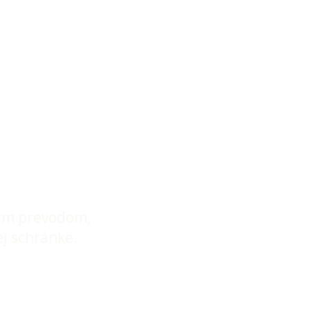
ogramu
ovým prevodom,
ej schránke.