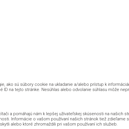
e, ako sú súbory cookie na ukladanie a/alebo prístup k informáci
é ID na tejto stránke. Nesúhlas alebo odvolanie súhlasu môže nepria
tači a pomáhajú nám k lepšej užívateľskej skúsenosti na našich s
nosti. Informácie o vašom používaní našich stránok tiež zdieľame s n
kytli alebo ktoré zhromaždili pri vašom používaní ich služieb.