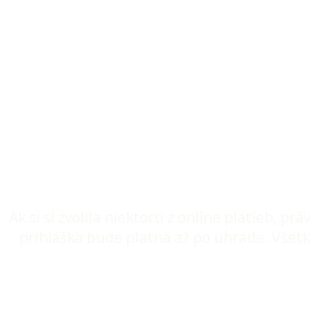
Ďakujem Ti! Tvoje pri
Svätý grál m
Ak si si zvolila niektorú z online platieb, pr
prihláška bude platná až po úhrade. Všetk
Viac pokynov ku kurzu čakaj v tvojej emailovej sc