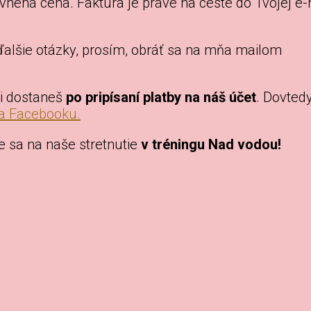
vnená cena. Faktúra je práve na ceste do Tvojej e-
 ďalšie otázky, prosím, obráť sa na mňa mailom
mi dostaneš
po pripísaní platby na náš účet
. Dovtedy
na Facebooku.
e sa na naše stretnutie
v tréningu Nad vodou!