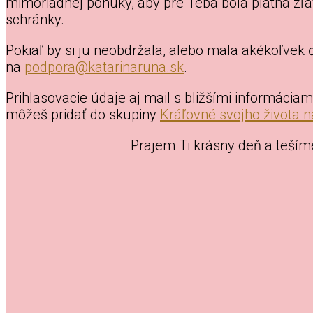
mimoriadnej ponuky, aby pre Teba bola platná zľa
schránky.
Pokiaľ by si ju neobdržala, alebo mala akékoľvek
na
podpora@katarinaruna.sk
.
Prihlasovacie údaje aj mail s bližšími informácia
môžeš pridať do skupiny
Kráľovné svojho života 
Prajem Ti krásny deň a teším