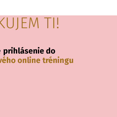
KUJEM TI!
e
prihlásenie do
vého online tréningu