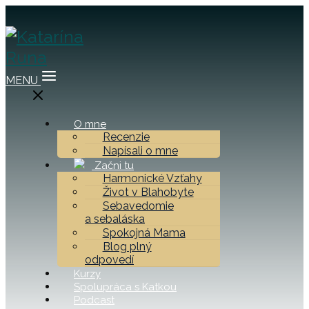
MENU
O mne
Recenzie
Napísali o mne
Začni tu
Harmonické Vzťahy
Život v Blahobyte
Sebavedomie
a sebaláska
Spokojná Mama
Blog plný
odpovedí
Kurzy
Spolupráca s Katkou
Podcast