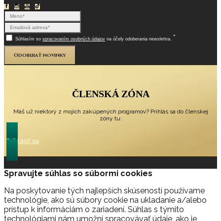
*
Súhlasím so
spracovaním osobných údajov
na účely odoberania newslettra.
Odoberať novinky
ČLENSKÁ ZÓNA
Máš už niektorý z mojich zakúpených programov? Prihlás sa do členskej
zóny tu:
Prihlásiť sa
Spravujte súhlas so súbormi cookies
Na poskytovanie tých najlepších skúseností používame
technológie, ako sú súbory cookie na ukladanie a/alebo
prístup k informáciám o zariadení. Súhlas s týmito
technológiami nám umožní spracovávať údaje, ako je