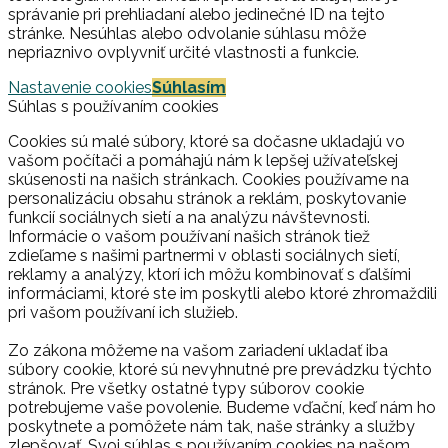
správanie pri prehliadaní alebo jedinečné ID na tejto
stránke. Nesúhlas alebo odvolanie súhlasu môže
nepriaznivo ovplyvniť určité vlastnosti a funkcie.
Nastavenie cookies
Súhlasím
Súhlas s používaním cookies
Cookies sú malé súbory, ktoré sa dočasne ukladajú vo
vašom počítači a pomáhajú nám k lepšej užívateľskej
skúsenosti na našich stránkach. Cookies používame na
personalizáciu obsahu stránok a reklám, poskytovanie
funkcií sociálnych sietí a na analýzu návštevnosti.
Informácie o vašom používaní našich stránok tiež
zdieľame s našimi partnermi v oblasti sociálnych sietí,
reklamy a analýzy, ktorí ich môžu kombinovať s ďalšími
informáciami, ktoré ste im poskytli alebo ktoré zhromaždili
pri vašom používaní ich služieb.
Zo zákona môžeme na vašom zariadení ukladať iba
súbory cookie, ktoré sú nevyhnutné pre prevádzku týchto
stránok. Pre všetky ostatné typy súborov cookie
potrebujeme vaše povolenie. Budeme vďační, keď nám ho
poskytnete a pomôžete nám tak, naše stránky a služby
zlepšovať. Svoj súhlas s používaním cookies na našom