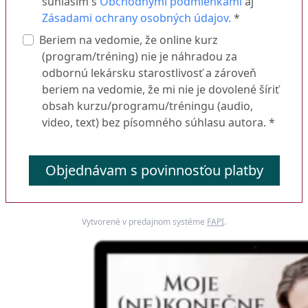
súhlasím s
Obchodnými podmienkami
aj
Zásadami ochrany osobných údajov.
*
Beriem na vedomie, že online kurz
(program/tréning) nie je náhradou za
odbornú lekársku starostlivosť a zároveň
beriem na vedomie, že mi nie je dovolené šíriť
obsah kurzu/programu/tréningu (audio,
video, text) bez písomného súhlasu autora. *
Objednávam s povinnosťou platby
Vytvorené v predajnom systéme
FAPI
.