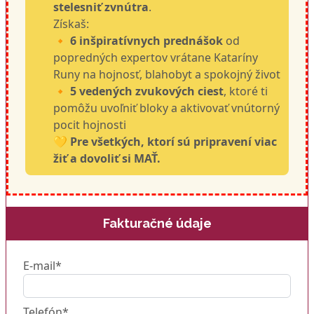
stelesniť zvnútra
.
Získaš:
🔸
6 inšpiratívnych prednášok
od
popredných expertov vrátane Kataríny
Runy na hojnosť, blahobyt a spokojný život
🔸
5 vedených zvukových ciest
, ktoré ti
pomôžu uvoľniť bloky a aktivovať vnútorný
pocit hojnosti
💛
Pre všetkých, ktorí sú pripravení viac
žiť a dovoliť si MAŤ.
Fakturačné údaje
E-mail*
Telefón*