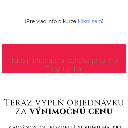
(Pre viac info o kurze
klikni sem
)
Táto mimoriadna ponuka je tu pre
Teba už iba:
Teraz vyplň objednávku
za
výnimočnú cenu
s možnosťou rozdeliť si
sumu na tri