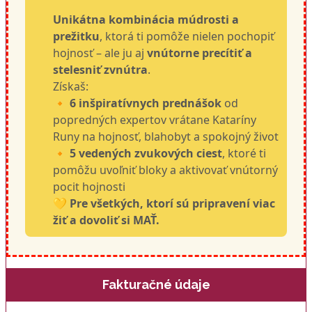
Unikátna kombinácia múdrosti a
prežitku
, ktorá ti pomôže nielen pochopiť
hojnosť – ale ju aj
vnútorne precítiť a
stelesniť zvnútra
.
Získaš:
🔸
6 inšpiratívnych prednášok
od
popredných expertov vrátane Kataríny
Runy na hojnosť, blahobyt a spokojný život
🔸
5 vedených zvukových ciest
, ktoré ti
pomôžu uvoľniť bloky a aktivovať vnútorný
pocit hojnosti
💛
Pre všetkých, ktorí sú pripravení viac
žiť a dovoliť si MAŤ.
Fakturačné údaje