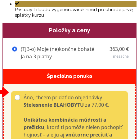
Prístupy Ti budú vygenerované ihneď po úhrade prvej
splátky kurzu
Položky a ceny
(TJB-o) Moje (ne)končne bohaté
363,00 €
Ja na 3 platby
mesačne
Špeciálna ponuka
Áno, chcem pridať do objednávky
Stelesnenie BLAHOBYTU
za 77,00 €.
Unikátna kombinácia múdrosti a
prežitku
, ktorá ti pomôže nielen pochopiť
hojnosť – ale ju aj
vnútorne precítiť a