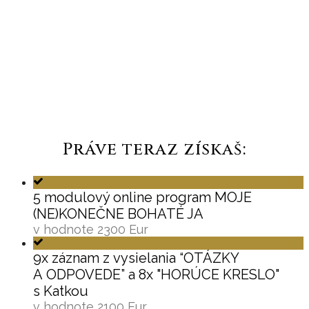
Práve teraz získaš:
5 modulový online program MOJE
(NE)KONEČNE BOHATÉ JA
v hodnote 2300 Eur
9x záznam z vysielania “OTÁZKY
A ODPOVEDE” a 8x "HORÚCE KRESLO"
s Katkou
v hodnote 2100 Eur