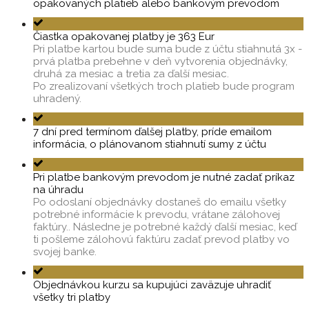
opakovaných platieb alebo bankovým prevodom
Čiastka opakovanej platby je 363 Eur
Pri platbe kartou bude suma bude z účtu stiahnutá 3x -
prvá platba prebehne v deň vytvorenia objednávky,
druhá za mesiac a tretia za ďalší mesiac.
Po zrealizovaní všetkých troch platieb bude program
uhradený.
7 dní pred termínom ďalšej platby, príde emailom
informácia, o plánovanom stiahnutí sumy z účtu
Pri platbe bankovým prevodom je nutné zadať príkaz
na úhradu
Po odoslaní objednávky dostaneš do emailu všetky
potrebné informácie k prevodu, vrátane zálohovej
faktúry.. Následne je potrebné každý ďalší mesiac, keď
ti pošleme zálohovú faktúru zadať prevod platby vo
svojej banke.
Objednávkou kurzu sa kupujúci zaväzuje uhradiť
všetky tri platby