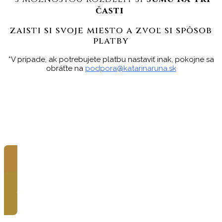
časti
zaisti si svoje miesto a zvoľ si spôsob
platby
*V prípade, ak potrebujete platbu nastaviť inak, pokojne sa
obráťte na
podpora@katarinaruna.sk
Jednorazová platba
Rozloženie na 3 platby