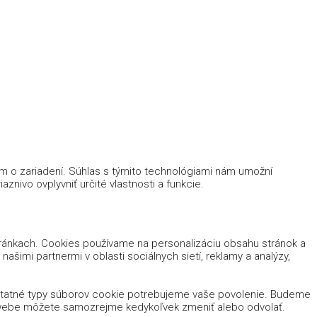
ám o zariadení. Súhlas s týmito technológiami nám umožní
znivo ovplyvniť určité vlastnosti a funkcie.
tránkach. Cookies používame na personalizáciu obsahu stránok a
ašimi partnermi v oblasti sociálnych sietí, reklamy a analýzy,
ostatné typy súborov cookie potrebujeme vaše povolenie. Budeme
m webe môžete samozrejme kedykoľvek zmeniť alebo odvolať.