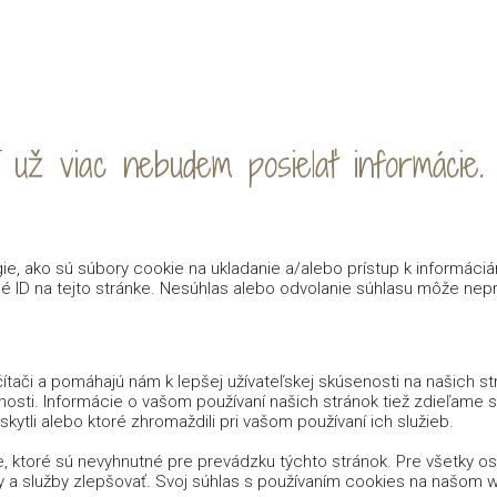
 už viac nebudem posielať informácie.
e, ako sú súbory cookie na ukladanie a/alebo prístup k informáci
é ID na tejto stránke. Nesúhlas alebo odvolanie súhlasu môže nepria
tači a pomáhajú nám k lepšej užívateľskej skúsenosti na našich s
nosti. Informácie o vašom používaní našich stránok tiež zdieľame s n
kytli alebo ktoré zhromaždili pri vašom používaní ich služieb.
, ktoré sú nevyhnutné pre prevádzku týchto stránok. Pre všetky 
y a služby zlepšovať. Svoj súhlas s používaním cookies na našo