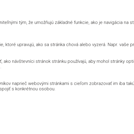
iteľnými tým, že umožňujú základné funkcie, ako je navigácia na 
 ktoré upravujú, ako sa stránka chová alebo vyzerá. Napr. vaše prih
 ako návštevníci stránok stránku používajú, aby mohol stránky opt
.
íkov naprieč webovými stránkami s cieľom zobrazovať im iba takú 
 spojiť s konkrétnou osobou.