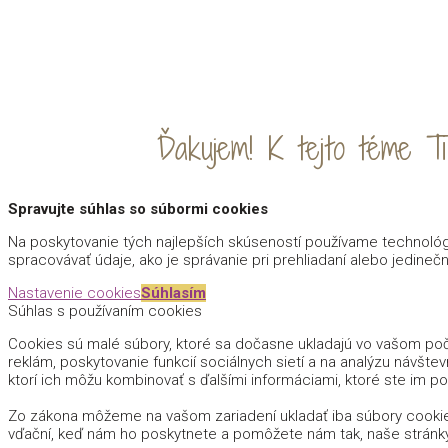
MENU
Ďakujem! K tejto téme Ti
Spravujte súhlas so súbormi cookies
Na poskytovanie tých najlepších skúseností používame technológi
spracovávať údaje, ako je správanie pri prehliadaní alebo jedinečn
Nastavenie cookies
Súhlasím
Súhlas s používaním cookies
Cookies sú malé súbory, ktoré sa dočasne ukladajú vo vašom počí
reklám, poskytovanie funkcií sociálnych sietí a na analýzu návštev
ktorí ich môžu kombinovať s ďalšími informáciami, ktoré ste im pos
Zo zákona môžeme na vašom zariadení ukladať iba súbory cookie
vďační, keď nám ho poskytnete a pomôžete nám tak, naše stránk