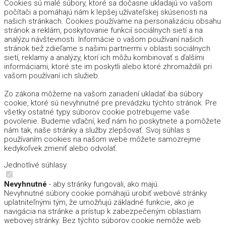
Cookies sú malé súbory, ktoré sa dočasne ukladajú vo vašom
počítači a pomáhajú nám k lepšej užívateľskej skúsenosti na
našich stránkach. Cookies používame na personalizáciu obsahu
stránok a reklám, poskytovanie funkcií sociálnych sietí a na
analýzu návštevnosti. Informácie o vašom používaní našich
stránok tiež zdieľame s našimi partnermi v oblasti sociálnych
sietí, reklamy a analýzy, ktorí ich môžu kombinovať s ďalšími
informáciami, ktoré ste im poskytli alebo ktoré zhromaždili pri
vašom používaní ich služieb.
Zo zákona môžeme na vašom zariadení ukladať iba súbory
cookie, ktoré sú nevyhnutné pre prevádzku týchto stránok. Pre
všetky ostatné typy súborov cookie potrebujeme vaše
povolenie. Budeme vďační, keď nám ho poskytnete a pomôžete
nám tak, naše stránky a služby zlepšovať. Svoj súhlas s
používaním cookies na našom webe môžete samozrejme
kedykoľvek zmeniť alebo odvolať.
Jednotlivé súhlasy
Nevyhnutné
- aby stránky fungovali, ako majú.
Nevyhnutné súbory cookie pomáhajú urobiť webové stránky
uplatniteľnými tým, že umožňujú základné funkcie, ako je
navigácia na stránke a prístup k zabezpečeným oblastiam
webovej stránky. Bez týchto súborov cookie nemôže web