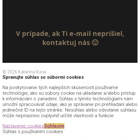
V prípade, ak Ti e-mail neprišiel,
kontaktuj nás 🙂
© 2026 Katarína Runa
Spravujte súhlas so súbormi cookies
Na poskytovanie tých najlepších skúseností používame
technológie, ako sú súbory cookie na ukladanie a/alebo prístup
k informáciám o zariadení. Súhlas s týmito technológiami nám
umožní spracovávať údaje, ako je správanie pri prehliadaní alebo
jedinečné ID na tejto stránke. Nesúhlas alebo odvolanie súhlasu
môže nepriaznivo ovplyvniť určité vlastnosti a funkcie.
Nastavenie cookies
Súhlasím
Súhlas s používaním cookies