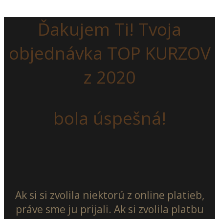
Ďakujem Ti! Tvoja
objednávka TOP KURZOV
z 2020
bola úspešná!
Ak si si zvolila niektorú z online platieb,
práve sme ju prijali. Ak si zvolila platbu