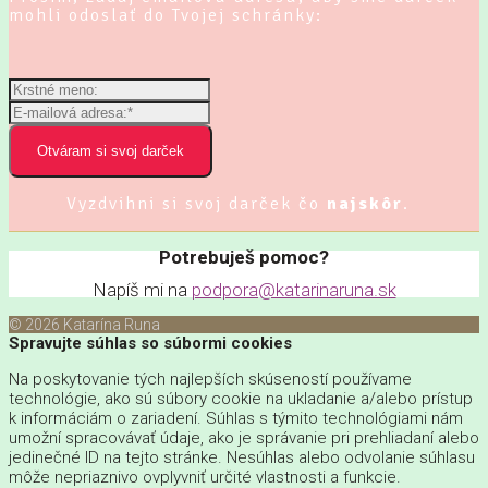
mohli odoslať do Tvojej schránky:
Otváram si svoj darček
Vyzdvihni si svoj darček čo
najskôr
.
Potrebuješ pomoc?
Napíš mi na
podpora@katarinaruna.sk
© 2026 Katarína Runa
Spravujte súhlas so súbormi cookies
Na poskytovanie tých najlepších skúseností používame
technológie, ako sú súbory cookie na ukladanie a/alebo prístup
k informáciám o zariadení. Súhlas s týmito technológiami nám
umožní spracovávať údaje, ako je správanie pri prehliadaní alebo
jedinečné ID na tejto stránke. Nesúhlas alebo odvolanie súhlasu
môže nepriaznivo ovplyvniť určité vlastnosti a funkcie.