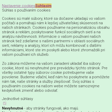
Nastavenie cookies
Súhlasím
Súhlas s používaním cookies
Cookies sú malé súbory, ktoré sa dočasne ukladajú vo vašom
počítači a pomáhajú nám k lepšej užívateľskej skúsenosti na
našich stránkach. Cookies používame na personalizáciu obsahu
stránok a reklám, poskytovanie funkcií sociálnych sietí a na
analýzu návštevnosti. Informácie o vašom používaní našich
stránok tiež zdieľame s našimi partnermi v oblasti sociálnych
sietí, reklamy a analýzy, ktorí ich môžu kombinovať s ďalšími
informáciami, ktoré ste im poskytli alebo ktoré zhromaždili pri
vašom používaní ich služieb.
Zo zákona môžeme na vašom zariadení ukladať iba súbory
cookie, ktoré sú nevyhnutné pre prevádzku týchto stránok. Pre
všetky ostatné typy súborov cookie potrebujeme vaše
povolenie. Budeme vďační, keď nám ho poskytnete a pomôžete
nám tak, naše stránky a služby zlepšovať. Svoj súhlas s
používaním cookies na našom webe môžete samozrejme
kedykoľvek zmeniť alebo odvolať.
Jednotlivé súhlasy
Nevyhnutné
- aby stránky fungovali, ako majú.