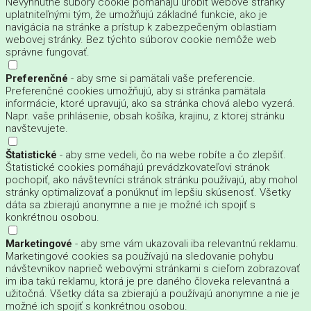
Nevyhnutné súbory cookie pomáhajú urobiť webové stránky
uplatniteľnými tým, že umožňujú základné funkcie, ako je
navigácia na stránke a prístup k zabezpečeným oblastiam
webovej stránky. Bez týchto súborov cookie nemôže web
správne fungovať.
Preferenčné
- aby sme si pamätali vaše preferencie.
Preferenčné cookies umožňujú, aby si stránka pamätala
informácie, ktoré upravujú, ako sa stránka chová alebo vyzerá.
Napr. vaše prihlásenie, obsah košíka, krajinu, z ktorej stránku
navštevujete.
Štatistické
- aby sme vedeli, čo na webe robíte a čo zlepšiť.
Štatistické cookies pomáhajú prevádzkovateľovi stránok
pochopiť, ako návštevníci stránok stránku používajú, aby mohol
stránky optimalizovať a ponúknuť im lepšiu skúsenosť. Všetky
dáta sa zbierajú anonymne a nie je možné ich spojiť s
konkrétnou osobou.
Marketingové
- aby sme vám ukazovali iba relevantnú reklamu.
Marketingové cookies sa používajú na sledovanie pohybu
návštevníkov naprieč webovými stránkami s cieľom zobrazovať
im iba takú reklamu, ktorá je pre daného človeka relevantná a
užitočná. Všetky dáta sa zbierajú a používajú anonymne a nie je
možné ich spojiť s konkrétnou osobou.