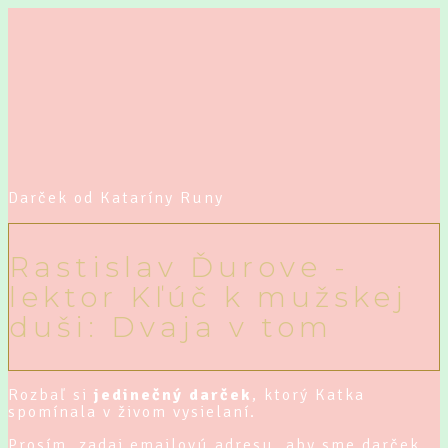
Darček od Kataríny Runy
Rastislav Ďurove -
lektor Kľúč k mužskej
duši: Dvaja v tom
Rozbaľ si
jedinečný darček
, ktorý Katka
spomínala v živom vysielaní.
Prosím, zadaj emailovú adresu, aby sme darček