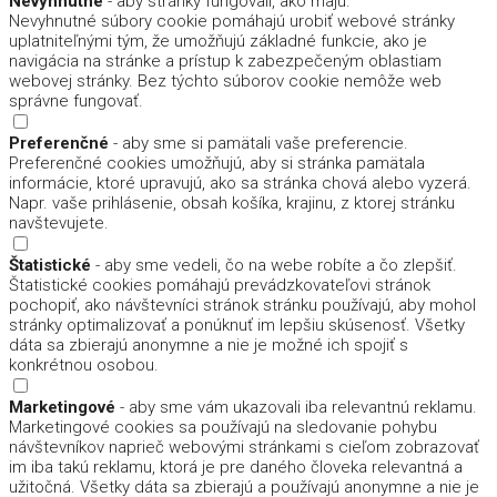
Nevyhnutné
- aby stránky fungovali, ako majú.
Nevyhnutné súbory cookie pomáhajú urobiť webové stránky
uplatniteľnými tým, že umožňujú základné funkcie, ako je
navigácia na stránke a prístup k zabezpečeným oblastiam
webovej stránky. Bez týchto súborov cookie nemôže web
správne fungovať.
Preferenčné
- aby sme si pamätali vaše preferencie.
Preferenčné cookies umožňujú, aby si stránka pamätala
informácie, ktoré upravujú, ako sa stránka chová alebo vyzerá.
Napr. vaše prihlásenie, obsah košíka, krajinu, z ktorej stránku
navštevujete.
Štatistické
- aby sme vedeli, čo na webe robíte a čo zlepšiť.
Štatistické cookies pomáhajú prevádzkovateľovi stránok
pochopiť, ako návštevníci stránok stránku používajú, aby mohol
stránky optimalizovať a ponúknuť im lepšiu skúsenosť. Všetky
dáta sa zbierajú anonymne a nie je možné ich spojiť s
konkrétnou osobou.
Marketingové
- aby sme vám ukazovali iba relevantnú reklamu.
Marketingové cookies sa používajú na sledovanie pohybu
návštevníkov naprieč webovými stránkami s cieľom zobrazovať
im iba takú reklamu, ktorá je pre daného človeka relevantná a
užitočná. Všetky dáta sa zbierajú a používajú anonymne a nie je