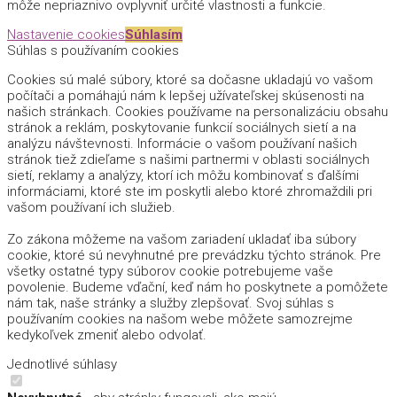
môže nepriaznivo ovplyvniť určité vlastnosti a funkcie.
Nastavenie cookies
Súhlasím
Súhlas s používaním cookies
Cookies sú malé súbory, ktoré sa dočasne ukladajú vo vašom
počítači a pomáhajú nám k lepšej užívateľskej skúsenosti na
našich stránkach. Cookies používame na personalizáciu obsahu
stránok a reklám, poskytovanie funkcií sociálnych sietí a na
analýzu návštevnosti. Informácie o vašom používaní našich
stránok tiež zdieľame s našimi partnermi v oblasti sociálnych
sietí, reklamy a analýzy, ktorí ich môžu kombinovať s ďalšími
informáciami, ktoré ste im poskytli alebo ktoré zhromaždili pri
vašom používaní ich služieb.
Zo zákona môžeme na vašom zariadení ukladať iba súbory
cookie, ktoré sú nevyhnutné pre prevádzku týchto stránok. Pre
všetky ostatné typy súborov cookie potrebujeme vaše
povolenie. Budeme vďační, keď nám ho poskytnete a pomôžete
nám tak, naše stránky a služby zlepšovať. Svoj súhlas s
používaním cookies na našom webe môžete samozrejme
kedykoľvek zmeniť alebo odvolať.
Jednotlivé súhlasy