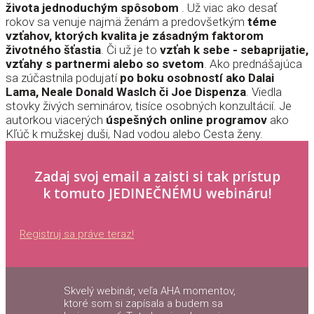
života jednoduchým spôsobom
. Už viac ako desať
rokov sa venuje najmä ženám a predovšetkým
téme
vzťahov, ktorých kvalita je zásadným faktorom
životného šťastia
. Či už je to
vzťah k sebe - sebaprijatie,
vzťahy s partnermi alebo so svetom
. Ako prednášajúca
sa zúčastnila podujatí
po boku osobností ako Dalai
Lama, Neale Donald Waslch či Joe Dispenza
. Viedla
stovky živých seminárov, tisíce osobných konzultácií. Je
autorkou viacerých
úspešných online programov
ako
Kľúč k mužskej duši, Nad vodou alebo Cesta ženy.
Zadaj svoj email a zaisti si tak prístup
k tomuto JEDINEČNÉMU webináru!
Registruj sa práve teraz!
Skvelý webinár, veľa AHA momentov,
ktoré som si zapísala a budem sa