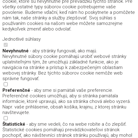
cookie, ktoré sú nevyhnutné pre prevádzku týchto stránok. Pre
všetky ostatné typy súborov cookie potrebujeme vaše
povolenie. Budeme vďační, keď nám ho poskytnete a pomôžete
nám tak, naše stránky a služby zlepšovať. Svoj súhlas s
používaním cookies na našom webe môžete samozrejme
kedykoľvek zmeniť alebo odvolať.
Jednotlivé súhlasy
Nevyhnutné
- aby stránky fungovali, ako majú.
Nevyhnutné súbory cookie pomáhajú urobiť webové stránky
uplatniteľnými tým, že umožňujú základné funkcie, ako je
navigácia na stránke a prístup k zabezpečeným oblastiam
webovej stránky. Bez týchto súborov cookie nemôže web
správne fungovať.
Preferenčné
- aby sme si pamätali vaše preferencie.
Preferenčné cookies umožňujú, aby si stránka pamätala
informácie, ktoré upravujú, ako sa stránka chová alebo vyzerá.
Napr. vaše prihlásenie, obsah košíka, krajinu, z ktorej stránku
navštevujete.
Štatistické
- aby sme vedeli, čo na webe robíte a čo zlepšiť.
Štatistické cookies pomáhajú prevádzkovateľovi stránok
pochopiť, ako návštevníci stránok stránku používajú, aby mohol