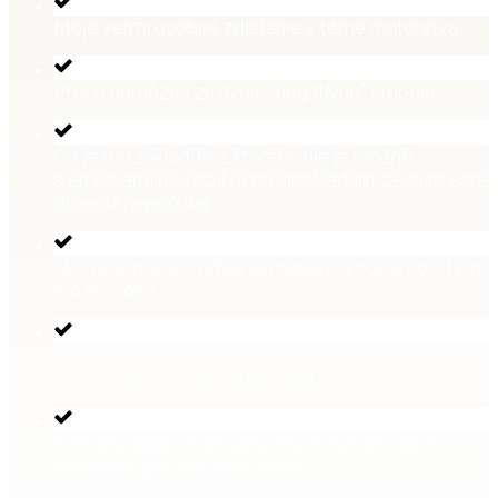
Moje veľmi osobné zdieľanie v téme materstva
Prečo nemôžeš za svoje "negatívne" emócie
Čo je ten základ, bez ktorého nie je možné
s emóciami nič robiť (a predpokladám, že si to ešte
doteraz nepočula)
Ako ťa "emočne" vybavila matka príroda a čo s tým
môžeš robiť
Pocit viny, hnev, frustrácia - ako a prečo vznikajú
a ako s nimi skutočne pracovať
A mnoho ďalších, zmysluplných a praktických
informácií pre tvoj lepší život!