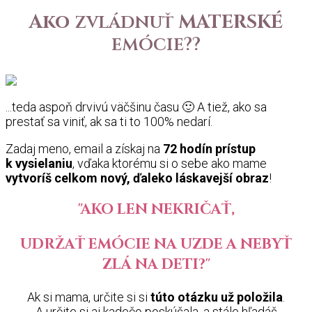
Ako
zvládnuť
MATERSKÉ
emócie??
...teda aspoň drvivú väčšinu času 🙂 A tiež, ako sa
prestať sa viniť, ak sa ti to 100% nedarí.
Zadaj meno, email a získaj na
72 hodín prístup
k vysielaniu
, vďaka ktorému si o sebe ako mame
vytvoríš celkom nový, ďaleko láskavejší obraz
!
"AKO LEN NEKRIČAŤ,
UDRŽAŤ EMÓCIE NA UZDE A
NEBYŤ
ZLÁ NA DETI
?"
Ak si mama, určite si si
túto otázku už položila
.
A určite si aj kadečo poskúšala, a stále hľadáš