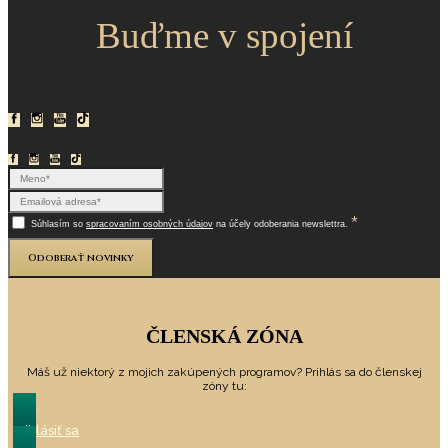
Buďme v spojení
*
Súhlasím so
spracovaním osobných údajov
na účely odoberania newslettra.
Odoberať novinky
ČLENSKÁ ZÓNA
Máš už niektorý z mojich zakúpených programov? Prihlás sa do členskej
zóny tu:
Prihlásiť sa