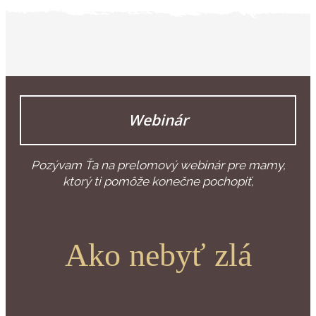
Webinár
Pozývam Ťa na prelomový webinár pre mamy,
ktorý ti pomôže konečne pochopiť,
Ako nebyť zlá