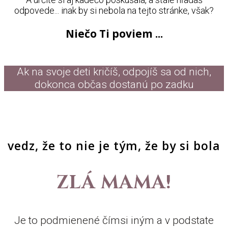
odpovede... inak by si nebola na tejto stránke, však?
Niečo Ti poviem ...
Ak na svoje deti kričíš, odpojíš sa od nich,
dokonca občas dostanú po zadku
vedz, že to nie je tým, že by si bola
ZLÁ MAMA!
Je to podmienené čímsi iným a v podstate