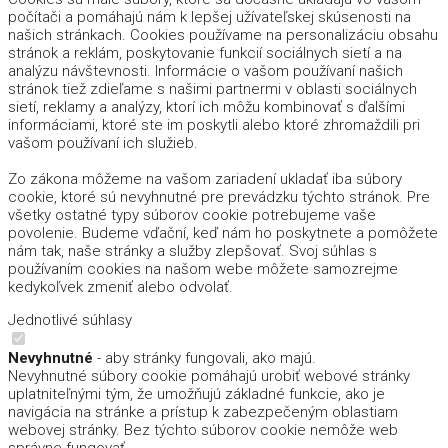
počítači a pomáhajú nám k lepšej užívateľskej skúsenosti na
našich stránkach. Cookies používame na personalizáciu obsahu
stránok a reklám, poskytovanie funkcií sociálnych sietí a na
analýzu návštevnosti. Informácie o vašom používaní našich
stránok tiež zdieľame s našimi partnermi v oblasti sociálnych
sietí, reklamy a analýzy, ktorí ich môžu kombinovať s ďalšími
informáciami, ktoré ste im poskytli alebo ktoré zhromaždili pri
vašom používaní ich služieb.
Zo zákona môžeme na vašom zariadení ukladať iba súbory
cookie, ktoré sú nevyhnutné pre prevádzku týchto stránok. Pre
všetky ostatné typy súborov cookie potrebujeme vaše
povolenie. Budeme vďační, keď nám ho poskytnete a pomôžete
nám tak, naše stránky a služby zlepšovať. Svoj súhlas s
používaním cookies na našom webe môžete samozrejme
kedykoľvek zmeniť alebo odvolať.
Jednotlivé súhlasy
Nevyhnutné
- aby stránky fungovali, ako majú.
Nevyhnutné súbory cookie pomáhajú urobiť webové stránky
uplatniteľnými tým, že umožňujú základné funkcie, ako je
navigácia na stránke a prístup k zabezpečeným oblastiam
webovej stránky. Bez týchto súborov cookie nemôže web