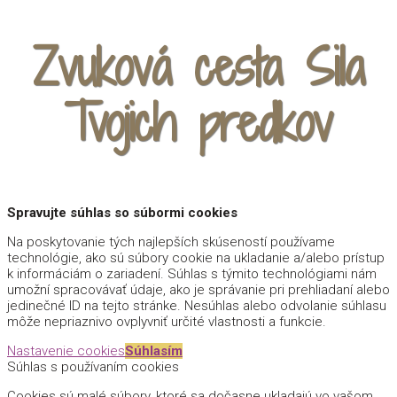
Zvuková cesta Sila
Tvojich predkov
[ai_playlist id="3590"]
Spravujte súhlas so súbormi cookies
Na poskytovanie tých najlepších skúseností používame
technológie, ako sú súbory cookie na ukladanie a/alebo prístup
k informáciám o zariadení. Súhlas s týmito technológiami nám
umožní spracovávať údaje, ako je správanie pri prehliadaní alebo
jedinečné ID na tejto stránke. Nesúhlas alebo odvolanie súhlasu
môže nepriaznivo ovplyvniť určité vlastnosti a funkcie.
Nastavenie cookies
Súhlasím
Súhlas s používaním cookies
Cookies sú malé súbory, ktoré sa dočasne ukladajú vo vašom