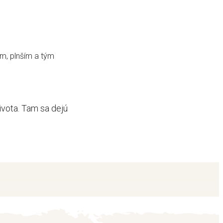
ím, plnším a tým
života. Tam sa dejú