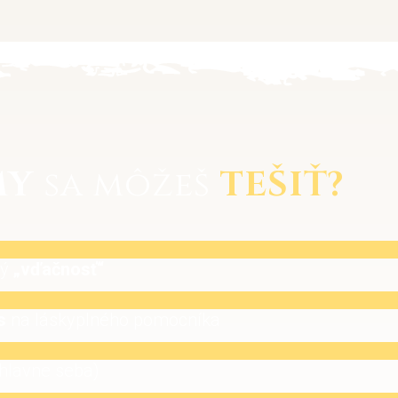
MY
sa môžeš
TEŠIŤ?
ný
„vďačnosť“
s
na láskyplného pomocníka
 hlavne seba)