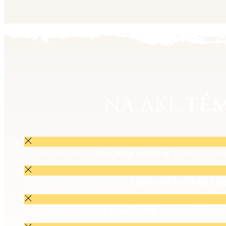
NA AKÉ
TÉ
pozrieme sa na
magický nástroj
zmeny zva
ukážeme si ako zmeniť
vnútorný kritický hla
povieme si niečo o
oceňovaní
(ostatných ale