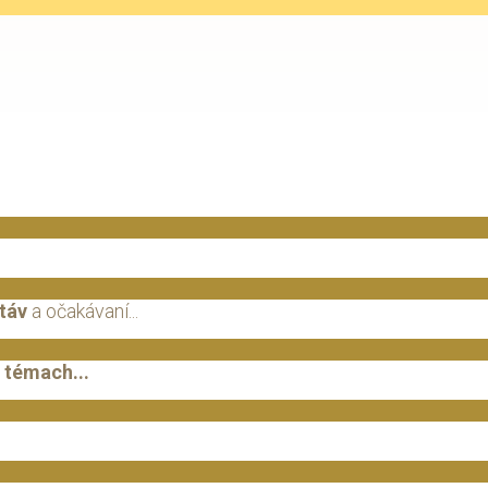
stáv
a očakávaní...
h témach...