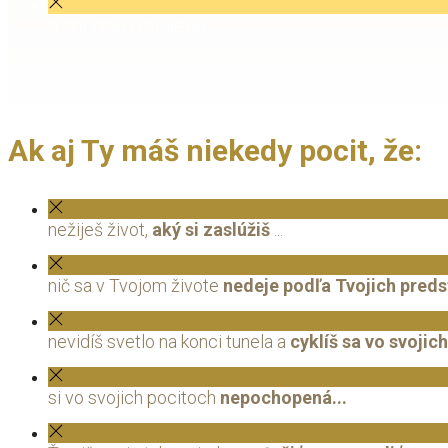
a mnoho ďalšieho
Ak aj Ty máš niekedy pocit, že:
nežiješ život,
aký si zaslúžiš
...
nič sa v Tvojom živote
nedeje podľa Tvojich pred
nevidíš svetlo na konci tunela a
cyklíš sa vo svojic
si vo svojich pocitoch
nepochopená...