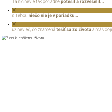
Ťa nič nevie tak poriadne
potešiť a rozveseliť...
s Tebou
niečo nie je v poriadku...
už nevieš, čo znamená
tešiť sa zo života
a máš dojem