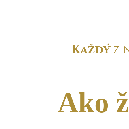
Každý
z n
Ako ž