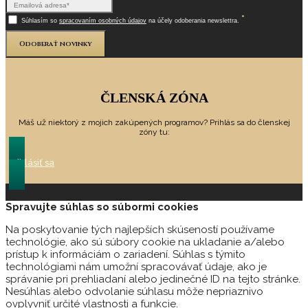
*
Súhlasím so
spracovaním osobných údajov
na účely odoberania newslettra.
Odoberať novinky
ČLENSKÁ ZÓNA
Máš už niektorý z mojich zakúpených programov? Prihlás sa do členskej
zóny tu:
Prihlásiť sa
Spravujte súhlas so súbormi cookies
Na poskytovanie tých najlepších skúseností používame
technológie, ako sú súbory cookie na ukladanie a/alebo
prístup k informáciám o zariadení. Súhlas s týmito
technológiami nám umožní spracovávať údaje, ako je
správanie pri prehliadaní alebo jedinečné ID na tejto stránke.
Nesúhlas alebo odvolanie súhlasu môže nepriaznivo
ovplyvniť určité vlastnosti a funkcie.