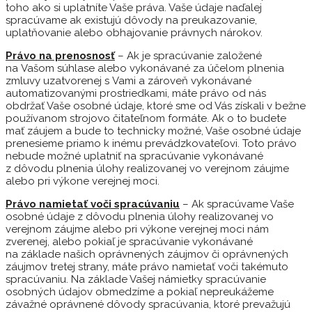
toho ako si uplatníte Vaše práva. Vaše údaje naďalej
spracúvame ak existujú dôvody na preukazovanie,
uplatňovanie alebo obhajovanie právnych nárokov.
Právo na prenosnosť
– Ak je spracúvanie založené
na Vašom súhlase alebo vykonávané za účelom plnenia
zmluvy uzatvorenej s Vami a zároveň vykonávané
automatizovanými prostriedkami, máte právo od nás
obdržať Vaše osobné údaje, ktoré sme od Vás získali v bežne
používanom strojovo čitateľnom formáte. Ak o to budete
mať záujem a bude to technicky možné, Vaše osobné údaje
prenesieme priamo k inému prevádzkovateľovi. Toto právo
nebude možné uplatniť na spracúvanie vykonávané
z dôvodu plnenia úlohy realizovanej vo verejnom záujme
alebo pri výkone verejnej moci.
Právo namietať voči spracúvaniu
– Ak spracúvame Vaše
osobné údaje z dôvodu plnenia úlohy realizovanej vo
verejnom záujme alebo pri výkone verejnej moci nám
zverenej, alebo pokiaľ je spracúvanie vykonávané
na základe našich oprávnených záujmov či oprávnených
záujmov tretej strany, máte právo namietať voči takémuto
spracúvaniu. Na základe Vašej námietky spracúvanie
osobných údajov obmedzíme a pokiaľ nepreukážeme
závažné oprávnené dôvody spracúvania, ktoré prevažujú