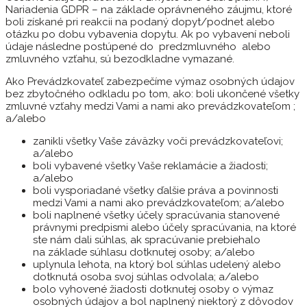
Nariadenia GDPR – na základe oprávneného záujmu, ktoré
boli získané pri reakcii na podaný dopyt/podnet alebo
otázku po dobu vybavenia dopytu. Ak po vybavení neboli
údaje následne postúpené do predzmluvného alebo
zmluvného vzťahu, sú bezodkladne vymazané.
Ako Prevádzkovateľ zabezpečíme výmaz osobných údajov
bez zbytočného odkladu po tom, ako: boli ukončené všetky
zmluvné vzťahy medzi Vami a nami ako prevádzkovateľom ;
a/alebo
zanikli všetky Vaše záväzky voči prevádzkovateľovi;
a/alebo
boli vybavené všetky Vaše reklamácie a žiadosti;
a/alebo
boli vysporiadané všetky ďalšie práva a povinnosti
medzi Vami a nami ako prevádzkovateľom; a/alebo
boli naplnené všetky účely spracúvania stanovené
právnymi predpismi alebo účely spracúvania, na ktoré
ste nám dali súhlas, ak spracúvanie prebiehalo
na základe súhlasu dotknutej osoby; a/alebo
uplynula lehota, na ktorý bol súhlas udelený alebo
dotknutá osoba svoj súhlas odvolala; a/alebo
bolo vyhovené žiadosti dotknutej osoby o výmaz
osobných údajov a bol naplnený niektorý z dôvodov