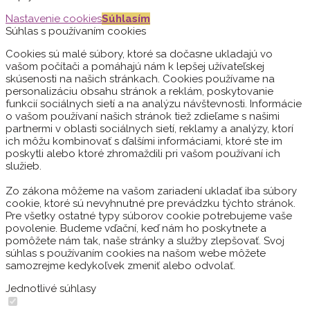
Nastavenie cookies
Súhlasím
Súhlas s používaním cookies
Cookies sú malé súbory, ktoré sa dočasne ukladajú vo
vašom počítači a pomáhajú nám k lepšej užívateľskej
skúsenosti na našich stránkach. Cookies používame na
personalizáciu obsahu stránok a reklám, poskytovanie
funkcií sociálnych sietí a na analýzu návštevnosti. Informácie
o vašom používaní našich stránok tiež zdieľame s našimi
partnermi v oblasti sociálnych sietí, reklamy a analýzy, ktorí
ich môžu kombinovať s ďalšími informáciami, ktoré ste im
poskytli alebo ktoré zhromaždili pri vašom používaní ich
služieb.
Zo zákona môžeme na vašom zariadení ukladať iba súbory
cookie, ktoré sú nevyhnutné pre prevádzku týchto stránok.
Pre všetky ostatné typy súborov cookie potrebujeme vaše
povolenie. Budeme vďační, keď nám ho poskytnete a
pomôžete nám tak, naše stránky a služby zlepšovať. Svoj
súhlas s používaním cookies na našom webe môžete
samozrejme kedykoľvek zmeniť alebo odvolať.
Jednotlivé súhlasy