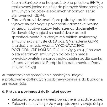
územia Európskeho hospodárskeho priestoru (EHP) je
realizovaný jedine na základe platných štandardných
zmluvných doložiek alebo iných vhodných záruk
stanovených GDPR.
Zároveň prevádzkovateľ pre potreby korektného
vybavenia daňových povinností v domáckej krajine
Singapur využíva služby tejto agendy dodávateľky.
Dodávateľsky subjekt sa nachádza v pozícií
sprostredkovateľa, s ktorým má taktiež uzatvorený
zmluvný akt v zmysle čl. 28 ods. 3 Nariadenia GDPR
a taktiež v zmysle využitia VYKONÁVACIEHO
ROZHODNUTIE KOMISIE (EÚ) 2021/915 zo 4. júna 2021
o štandardných zmluvných doložkách medzi
prevádzkovateľmi a sprostredkovateľmi podľa článku
28 ods. 7 nariadenia Európskeho parlamentu a Rady
(EÚ) 2016/679
Automatizované spracúvanie osobných údajov
a profilovanie dotknutých osôb nevykonáva a do budúcna
ani nezamýšľa.
9. Práva a povinnosti dotknutej osoby
Zákazník je povinný uviesť iba úplné a pravdivé údaje.
Zákazník sa zaväzuje, že v prípade zmeny svoje údaje