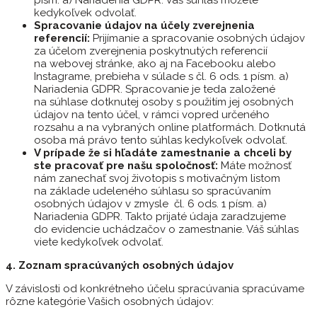
písm. a) Nariadenia GDPR. Váš súhlas môžete
kedykoľvek odvolať.
Spracovanie údajov na účely zverejnenia
referencií:
Prijímanie a spracovanie osobných údajov
za účelom zverejnenia poskytnutých referencií
na webovej stránke, ako aj na Facebooku alebo
Instagrame, prebieha v súlade s čl. 6 ods. 1 písm. a)
Nariadenia GDPR. Spracovanie je teda založené
na súhlase dotknutej osoby s použitím jej osobných
údajov na tento účel, v rámci vopred určeného
rozsahu a na vybraných online platformách. Dotknutá
osoba má právo tento súhlas kedykoľvek odvolať.
V prípade že si hľadáte zamestnanie a chceli by
ste pracovať pre našu spoločnosť:
Máte možnosť
nám zanechať svoj životopis s motivačným listom
na základe udeleného súhlasu so spracúvaním
osobných údajov v zmysle čl. 6 ods. 1 písm. a)
Nariadenia GDPR. Takto prijaté údaja zaradzujeme
do evidencie uchádzačov o zamestnanie. Váš súhlas
viete kedykoľvek odvolať.
4. Zoznam spracúvaných osobných údajov
V závislosti od konkrétneho účelu spracúvania spracúvame
rôzne kategórie Vašich osobných údajov: