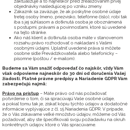
zaktualizuje a to najneskôr pred zrealizovaním prvej
objednávky nasledujúcej po vzniku zmeny.
Zákazník sa zaväzuje, že ak poskytne osobné údaje
tretej osoby (meno, priezvisko, telefónne číslo), robí tak
iba s jej súhlasom a dotknutá osoba je oboznámená
s postupmi, právami a povinnosťami, ktoré sú uvedené
na tejto stránke.
Ako náš klient a dotknutá osoba máte v stanovenom
rozsahu právo rozhodovať o nakladaní s Vašimi
osobnými údajmi. Uplatniť uvedené práva si môžete
osobne sídle Prevádzkovateľa alebo telefonicky –
písomne (poštou / e-mailom).
Budeme sa Vám snažiť odpovedať čo najskôr, vždy Vám
však odpovieme najneskôr do 30 dní od doručenia Vašej
žiadosti. Platné právne predpisy a Nariadenie GDPR Vám
zabezpečujú najmä:
Právo na prístup
– Máte právo od nás požadovať
potvrdenie o tom, či sa spracúvajú Vaše osobné údaje,
a pokiaľ tomu tak je, získať kópiu týchto údajov a dodatočné
informácie vyplývajúce z čl. 15 Nariadenia GDPR. V prípade,
že o Vás získavame veľké množstvo údajov, môžeme od Vás
požadovať, aby ste špecifikovali svoju požiadavku na okruh
konkrétnych údajov, ktoré o Vás spracúvame.