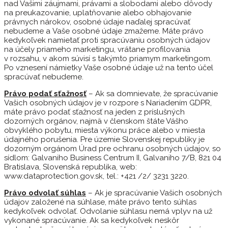
nad Vašimi záujmami, právami a slobodami alebo dôvody
na preukazovanie, uplatňovanie alebo obhajovanie
právnych nárokov, osobné údaje naďalej spracúvať
nebudeme a Vaše osobné údaje zmažeme. Máte právo
kedykoľvek namietať proti spracúvaniu osobných údajov
na účely priameho marketingu, vrátane profilovania
v rozsahu, v akom súvisí s takýmto priamym marketingom.
Po vznesení námietky Vaše osobné údaje už na tento účel
spracúvať nebudeme.
Právo podať sťažnosť
– Ak sa domnievate, že spracúvanie
Vašich osobných údajov je v rozpore s Nariadením GDPR,
máte právo podať sťažnosť na jeden z príslušných
dozorných orgánov, najmä v členskom štáte Vášho
obvyklého pobytu, miesta výkonu práce alebo v miesta
údajného porušenia. Pre územie Slovenskej republiky je
dozorným orgánom Úrad pre ochranu osobných údajov, so
sídlom: Galvaniho Business Centrum II, Galvaniho 7/B, 821 04
Bratislava, Slovenská republika, web:
www.dataprotection.gov.sk, tel.: +421 /2/ 3231 3220.
Právo odvolať súhlas
– Ak je spracúvanie Vašich osobných
údajov založené na súhlase, máte právo tento súhlas
kedykoľvek odvolať. Odvolanie súhlasu nemá vplyv na už
vykonané spracúvanie. Ak sa kedykoľvek neskôr