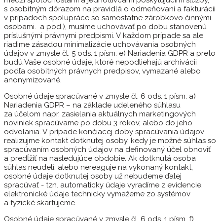
medzi spoločnosťami a jednotlivcami poskytujúcimi služby,
s osobitným dôrazom na pravidlá o odmeňovaní a fakturácii
v prípadoch spolupráce so samostatne zárobkovo činnými
osobami. a pod.), musíme uchovávať po dobu stanovenú
príslušnými právnymi predpismi. V každom prípade sa ale
riadime zásadou minimalizácie uchovávania osobných
údajov v zmysle čl. 5 ods. 1 písm. e) Nariadenia GDPR a preto
budú Vaše osobné údaje, ktoré nepodliehajú archivácii
podľa osobitných právnych predpisov, vymazané alebo
anonymizované.
Osobné údaje spracúvané v zmysle čl. 6 ods. 1 písm. a)
Nariadenia GDPR – na základe udeleného súhlasu
za účelom napr. zasielania aktuálnych marketingových
noviniek spracúvame po dobu 3 rokov, alebo do jeho
odvolania. V prípade končiacej doby spracúvania údajov
realizujme kontakt dotknutej osoby, kedy je možné súhlas so
spracúvaním osobných údajov na definovaný účel obnoviť
a predĺžiť na nasledujúce obdobie. Ak dotknutá osoba
súhlas neudelí, alebo nereaguje na vykonaný kontakt,
osobné údaje dotknutej osoby už nebudeme ďalej
spracúvať - tzn. automaticky údaje vyradíme z evidencie,
elektronické údaje technicky vymažeme zo systémov
a fyzické skartujeme.
Osobné údaje spracúvané v zmysle čl. 6 ods. 1 písm. f)