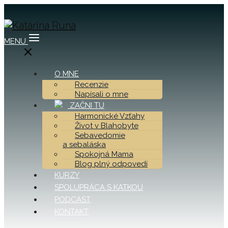
MENU
O MNE
Recenzie
Napísali o mne
ZAČNI TU
Harmonické Vzťahy
Život v Blahobyte
Sebavedomie
a sebaláska
Spokojná Mama
Blog plný odpovedí
KURZY
SPOLUPRÁCA S KATKOU
PODCAST
KONTAKT