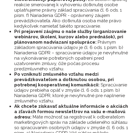
reakcie smerovanej k vyhoveniu dotknutej osobe
uplatňujeme právny základ spracúvania čl. 6 ods. 1
písm. f) Nariadenia GDPR - oprávnený záujem
prevádzkovateľa. Ako dotknutá osoba máte právo
kedykoľvek namietať takéto spracúvanie.
Pri prejavení záujmu o naše služby (organizovanie
webinárov, školení, kurzov alebo prednášok), pri
plánovanom nadviazaní spolupráce:
Právnym
základom spracúvania údajov je čl. 6 ods. 1 písm. b)
Nariadenia GDPR – spracúvanie údajov je nevyhnutné
na vykonávanie potrebných opatrení pred
uzatvorením zmluvy, čiže počas procesu
predzmluvného vzťahu.
Po vzniknutí zmluvného vzťahu medzi
prevádzkovateľom a dotknutou osobou, pri
potrebnej kooperatívnej komunikácii:
Spracúvanie
údajov prebieha opäť v zmysle čl. 6 ods. 1 písm. b)
Nariadenia GDPR, ktoré je nevyhnutné pre naplnenie
zmluvného vzťahu.
Ak chcete získavať aktuálne informácie o akciách
a zľavách formou newslettrov na vašu e-mailovú
adresu:
Máte možnosť sa registrovať k odberateľom
marketingových správ na základe udeleného súhlasu
so spracúvaním osobných údajov v zmysle čl. 6 ods. 1