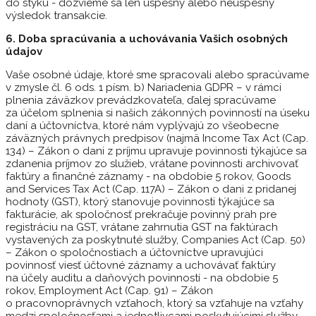
do styku - dozvieme sa len úspešný alebo neúspešný
výsledok transakcie.
6. Doba spracúvania a uchovávania Vašich osobných
údajov
Vaše osobné údaje, ktoré sme spracovali alebo spracúvame
v zmysle čl. 6 ods. 1 písm. b) Nariadenia GDPR – v rámci
plnenia záväzkov prevádzkovateľa, ďalej spracúvame
za účelom splnenia si našich zákonných povinností na úseku
daní a účtovníctva, ktoré nám vyplývajú zo všeobecne
záväzných právnych predpisov (najmä Income Tax Act (Cap.
134) – Zákon o dani z príjmu upravuje povinnosti týkajúce sa
zdanenia príjmov zo služieb, vrátane povinnosti archivovať
faktúry a finančné záznamy - na obdobie 5 rokov, Goods
and Services Tax Act (Cap. 117A) – Zákon o dani z pridanej
hodnoty (GST), ktorý stanovuje povinnosti týkajúce sa
fakturácie, ak spoločnosť prekračuje povinný prah pre
registráciu na GST, vrátane zahrnutia GST na faktúrach
vystavených za poskytnuté služby, Companies Act (Cap. 50)
– Zákon o spoločnostiach a účtovníctve upravujúci
povinnosť viesť účtovné záznamy a uchovávať faktúry
na účely auditu a daňových povinností - na obdobie 5
rokov, Employment Act (Cap. 91) – Zákon
o pracovnoprávnych vzťahoch, ktorý sa vzťahuje na vzťahy