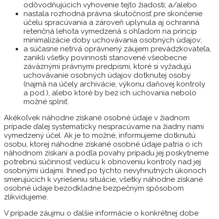
odôvodňujúcich vyhovenie tejto žiadosti; a/alebo
nastala rozhodná právna skutočnosť pre skončenie
účelu spracúvania a zároveň uplynula aj ochranná
retenčná lehota vymedzená s ohľadom na princíp
minimalizácie doby uchovávania osobných údajov;
a súčasne netrvá oprávnený záujem prevádzkovateľa,
zanikli všetky povinnosti stanovené všeobecne
záväznými právnymi predpismi, ktoré si vyžadujú
uchovávanie osobných údajov dotknutej osoby
(najmä na účely archivácie, výkonu daňovej kontroly
a pod.), alebo ktoré by bez ich uchovania nebolo
možné splniť.
Akékoľvek náhodne získané osobné údaje v žiadnom
prípade ďalej systematicky nespracúvame na žiadny nami
vymedzený účel. Ak je to možné, informujeme dotknutú
osobu, ktorej náhodne získané osobné údaje patria o ich
náhodnom získaní a podľa povahy prípadu jej poskytneme
potrebnú súčinnosť vedúcu k obnoveniu kontroly nad jej
osobnými údajmi. Ihneď po týchto nevyhnutných úkonoch
smerujúcich k vyriešeniu situácie, všetky náhodne získané
osobné údaje bezodkladne bezpečným spôsobom
zlikvidujeme.
V prípade záujmu o ďalšie informácie o konkrétnej dobe