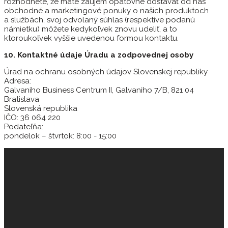
rozhodnete, že máte záujem opätovne dostávať od nás
obchodné a marketingové ponuky o našich produktoch
a službách, svoj odvolaný súhlas (respektíve podanú
námietku) môžete kedykoľvek znovu udeliť, a to
ktoroukoľvek vyššie uvedenou formou kontaktu.
10. Kontaktné údaje Úradu a zodpovednej osoby
Úrad na ochranu osobných údajov Slovenskej republiky
Adresa:
Galvaniho Business Centrum II, Galvaniho 7/B, 821 04
Bratislava
Slovenská republika
IČO: 36 064 220
Podateľňa:
pondelok – štvrtok: 8:00 - 15:00