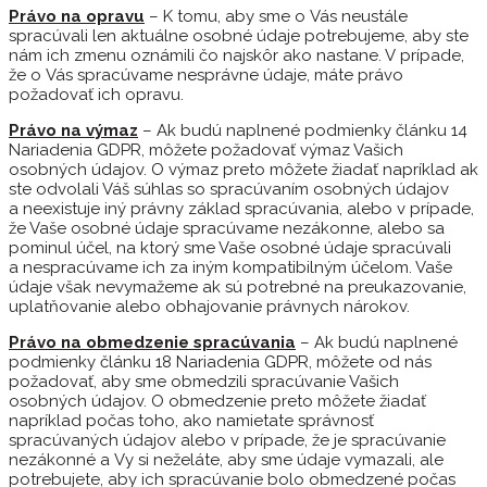
Právo na opravu
– K tomu, aby sme o Vás neustále
spracúvali len aktuálne osobné údaje potrebujeme, aby ste
nám ich zmenu oznámili čo najskôr ako nastane. V prípade,
že o Vás spracúvame nesprávne údaje, máte právo
požadovať ich opravu.
Právo na výmaz
– Ak budú naplnené podmienky článku 14
Nariadenia GDPR, môžete požadovať výmaz Vašich
osobných údajov. O výmaz preto môžete žiadať napríklad ak
ste odvolali Váš súhlas so spracúvaním osobných údajov
a neexistuje iný právny základ spracúvania, alebo v prípade,
že Vaše osobné údaje spracúvame nezákonne, alebo sa
pominul účel, na ktorý sme Vaše osobné údaje spracúvali
a nespracúvame ich za iným kompatibilným účelom. Vaše
údaje však nevymažeme ak sú potrebné na preukazovanie,
uplatňovanie alebo obhajovanie právnych nárokov.
Právo na obmedzenie spracúvania
– Ak budú naplnené
podmienky článku 18 Nariadenia GDPR, môžete od nás
požadovať, aby sme obmedzili spracúvanie Vašich
osobných údajov. O obmedzenie preto môžete žiadať
napríklad počas toho, ako namietate správnosť
spracúvaných údajov alebo v prípade, že je spracúvanie
nezákonné a Vy si neželáte, aby sme údaje vymazali, ale
potrebujete, aby ich spracúvanie bolo obmedzené počas