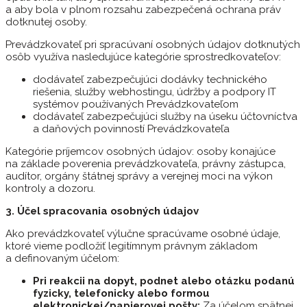
a aby bola v plnom rozsahu zabezpečená ochrana práv
dotknutej osoby.
Prevádzkovateľ pri spracúvaní osobných údajov dotknutých
osôb využíva nasledujúce kategórie sprostredkovateľov:
dodávateľ zabezpečujúci dodávky technického
riešenia, služby webhostingu, údržby a podpory IT
systémov používaných Prevádzkovateľom
dodávateľ zabezpečujúci služby na úseku účtovníctva
a daňových povinností Prevádzkovateľa
Kategórie príjemcov osobných údajov: osoby konajúce
na základe poverenia prevádzkovateľa, právny zástupca,
audítor, orgány štátnej správy a verejnej moci na výkon
kontroly a dozoru.
3. Účel spracovania osobných údajov
Ako prevádzkovateľ výlučne spracúvame osobné údaje,
ktoré vieme podložiť legitímnym právnym základom
a definovaným účelom:
Pri reakcii na dopyt, podnet alebo otázku podanú
fyzicky, telefonicky alebo formou
elektronickej/papierovej pošty:
Za účelom spätnej