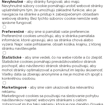
Nevyhnutné
- aby stránky fungovali, ako majú.
Nevyhnutné súbory cookie pomáhajú urobiť webové stránky
uplatniteľnými tým, že umožňujú základné funkcie, ako je
navigácia na stránke a prístup k zabezpečeným oblastiam
webovej stránky. Bez týchto súborov cookie nemôže web
správne fungovať.
Preferenčné
- aby sme si pamätali vaše preferencie.
Preferenčné cookies umožňujú, aby si stránka pamätala
informácie, ktoré upravujú, ako sa stránka chová alebo
vyzerá. Napr. vaše prihlásenie, obsah košíka, krajinu, z ktorej
stránku navštevujete.
Štatistické
- aby sme vedeli, čo na webe robíte a čo zlepšiť.
Štatistické cookies pomáhajú prevádzkovateľovi stránok
pochopiť, ako návštevníci stránok stránku používajú, aby
mohol stránky optimalizovať a ponúknuť im lepšiu skúsenosť.
Všetky dáta sa zbierajú anonymne a nie je možné ich spojiť s
konkrétnou osobou.
Marketingové
- aby sme vám ukazovali iba relevantnú
reklamu.
Marketingové cookies sa používajú na sledovanie pohybu
návštevníkov naprieč webovými stránkami s cieľom
zobrazovať im iba takú reklamu, ktorá je pre daného človeka