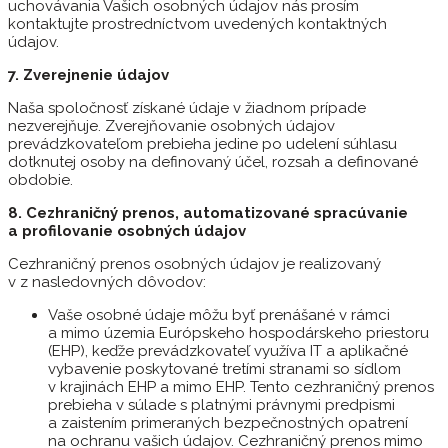
uchovávania Vašich osobných údajov nás prosím
kontaktujte prostredníctvom uvedených kontaktných
údajov.
7. Zverejnenie údajov
Naša spoločnosť získané údaje v žiadnom prípade
nezverejňuje. Zverejňovanie osobných údajov
prevádzkovateľom prebieha jedine po udelení súhlasu
dotknutej osoby na definovaný účel, rozsah a definované
obdobie.
8. Cezhraničný prenos, automatizované spracúvanie
a profilovanie osobných údajov
Cezhraničný prenos osobných údajov je realizovaný
v z nasledovných dôvodov:
Vaše osobné údaje môžu byť prenášané v rámci
a mimo územia Európskeho hospodárskeho priestoru
(EHP), keďže prevádzkovateľ využíva IT a aplikačné
vybavenie poskytované tretími stranami so sídlom
v krajinách EHP a mimo EHP. Tento cezhraničný prenos
prebieha v súlade s platnými právnymi predpismi
a zaistením primeraných bezpečnostných opatrení
na ochranu vašich údajov. Cezhraničný prenos mimo