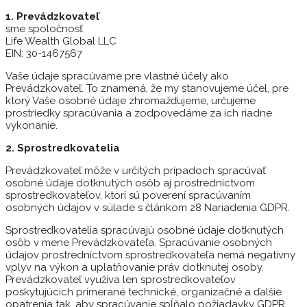
1. Prevádzkovateľ
sme spoločnosť
Life Wealth Global LLC
EIN: 30-1467567
Vaše údaje spracúvame pre vlastné účely ako
Prevádzkovateľ. To znamená, že my stanovujeme účel, pre
ktorý Vaše osobné údaje zhromažďujeme, určujeme
prostriedky spracúvania a zodpovedáme za ich riadne
vykonanie.
2. Sprostredkovatelia
Prevádzkovateľ môže v určitých prípadoch spracúvať
osobné údaje dotknutých osôb aj prostredníctvom
sprostredkovateľov, ktorí sú poverení spracúvaním
osobných údajov v súlade s článkom 28 Nariadenia GDPR.
Sprostredkovatelia spracúvajú osobné údaje dotknutých
osôb v mene Prevádzkovateľa. Spracúvanie osobných
údajov prostredníctvom sprostredkovateľa nemá negatívny
vplyv na výkon a uplatňovanie práv dotknutej osoby.
Prevádzkovateľ využíva len sprostredkovateľov
poskytujúcich primerané technické, organizačné a ďalšie
opatrenia tak, aby spracúvanie spĺňalo požiadavky GDPR