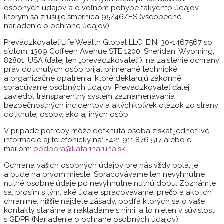
osobných údajov a o voľnom pohybe takýchto údajov,
ktorým sa zrušuje smernica 95/46/ES (všeobecné
nariadenie o ochrane údajov).
Prevádzkovateľ Life Wealth Global LLC, EIN: 30-1467567 so
sídlom: 1309 Coffeen Avenue STE 1200, Sheridan, Wyoming,
82801, USA (ďalej len „prevádzkovateľ“), na zaistenie ochrany
práv dotknutých osôb prijal primerané technické
a organizačné opatrenia, ktoré deklarujú zákonné
spracúvanie osobných údajov. Prevádzkovateľ ďalej
zaviedol transparentný systém zaznamenávania
bezpečnostných incidentov a akýchkoľvek otázok zo strany
dotknutej osoby, ako aj iných osôb.
V prípade potreby môže dotknutá osoba získať jednotlivé
informácie aj telefonicky na: +421 911 876 517 alebo e-
mailom:
podpora@katarinaruna.sk
.
Ochrana vašich osobných údajov pre nás vždy bola, je
a bude na prvom mieste. Spracovávame len nevyhnutne
nutné osobné údaje po nevyhnutne nutnú dobu. Zoznámte
sa, prosím s tým, aké údaje spracovávame, prečo a ako ich
chránime. nižšie nájdete zásady, podľa ktorých sa o vaše
kontakty staráme a nakladáme s nimi, a to nielen v súvislosti
s GDPR (Nariadenie o ochrane osobných údajov).