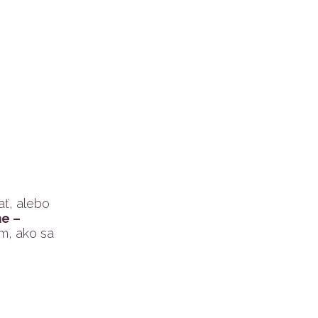
ť, alebo
e –
m, ako sa