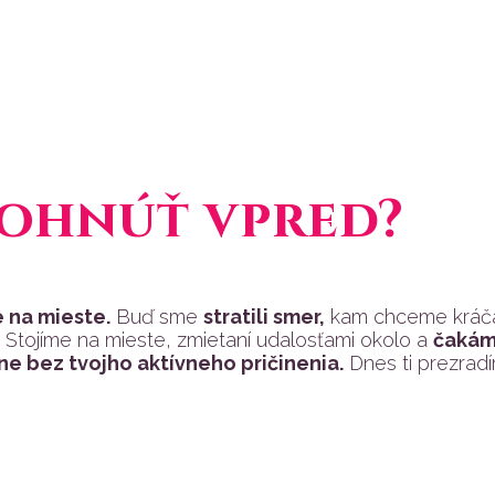
pohnúť vpred?
 na mieste.
Buď sme
stratili smer,
kam chceme kráča
 Stojíme na mieste, zmietaní udalosťami okolo a
čakám
e bez tvojho aktívneho pričinenia.
Dnes ti prezradí