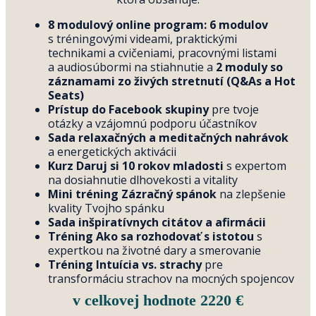
8 modulový online program: 6 modulov
s tréningovými videami, praktickými
technikami a cvičeniami, pracovnými listami
a audiosúbormi na stiahnutie a
2 moduly so
záznamami zo živých stretnutí (Q&As a Hot
Seats)
Prístup do Facebook skupiny
pre tvoje
otázky a vzájomnú podporu účastníkov
Sada relaxačných a meditačných nahrávok
a energetických aktivácii
Kurz Daruj si 10 rokov mladosti
s expertom
na dosiahnutie dlhovekosti a vitality
Mini tréning Zázračný spánok
na zlepšenie
kvality Tvojho spánku
Sada inšpiratívnych citátov a afirmácii
Tréning Ako sa rozhodovať s istotou
s
expertkou na životné dary a smerovanie
Tréning Intuícia vs. strachy
pre
transformáciu strachov na mocných spojencov
v celkovej hodnote 2220 €