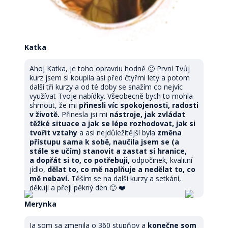
Katka
Ahoj Katka, je toho opravdu hodně 🙂 První Tvůj
kurz jsem si koupila asi před čtyřmi lety a potom
další tři kurzy a od té doby se snažím co nejvíc
využívat Tvoje nabídky. Všeobecně bych to mohla
shrnout, že mi
přinesli víc spokojenosti, radosti
v životě.
Přinesla jsi mi
nástroje, jak zvládat
těžké situace a jak se lépe rozhodovat, jak si
tvořit vztahy
a asi nejdůležitější byla
změna
přístupu sama k sobě, naučila jsem se (a
stále se učím) stanovit a zastat si hranice,
a dopřát si to, co potřebuji,
odpočinek, kvalitní
jídlo,
dělat to, co mě naplňuje a nedělat to, co
mě nebaví.
Těším se na další kurzy a setkání,
děkuji a přeji pěkný den 🙂 ❤️
Merynka
Ja som sa zmenila o 360 stupňov a
konečne som