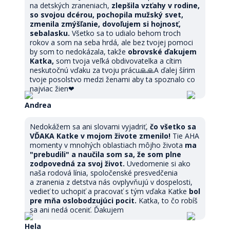
na detských zraneniach,
zlepšila vzťahy v rodine,
so svojou dcérou, pochopila mužský svet,
zmenila zmýšľanie, dovoľujem si hojnosť,
sebalasku.
Všetko sa to udialo behom troch
rokov a som na seba hrdá, ale bez tvojej pomoci
by som to nedokázala, takže
obrovské ďakujem
Katka,
som tvoja veľká obdivovatelka a cítim
neskutočnú vďaku za tvoju prácu🙏🙏A ďalej šírim
tvoje posolstvo medzi ženami aby ta spoznalo co
najviac žien❤
Andrea
Nedokážem sa ani slovami vyjadriť,
čo všetko sa
VĎAKA Katke v mojom živote zmenilo!
Tie AHA
momenty v mnohých oblastiach môjho života
ma
"prebudili" a naučila som sa, že som plne
zodpovedná za svoj život.
Uvedomenie si ako
naša rodová línia, spoločenské presvedčenia
a zranenia z detstva nás ovplyvňujú v dospelosti,
vedieť to uchopiť a pracovať s tým vďaka Katke
bol
pre mňa oslobodzujúci pocit.
Katka, to čo robíš
sa ani nedá oceniť. Ďakujem
Hela