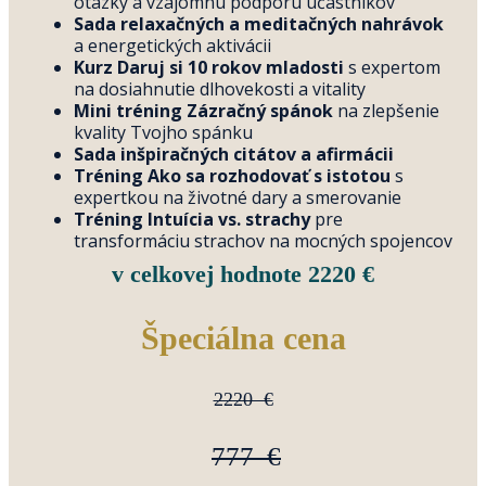
otázky a vzájomnú podporu účastníkov
Sada relaxačných a meditačných nahrávok
a energetických aktivácii
Kurz Daruj si 10 rokov mladosti
s expertom
na dosiahnutie dlhovekosti a vitality
Mini tréning Zázračný spánok
na zlepšenie
kvality Tvojho spánku
Sada inšpiračných citátov a afirmácii
Tréning Ako sa rozhodovať s istotou
s
expertkou na životné dary a smerovanie
Tréning Intuícia vs. strachy
pre
transformáciu strachov na mocných spojencov
v celkovej hodnote 2220 €
Špeciálna cena
2220 €
777 €