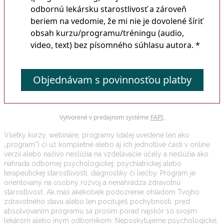
odbornú lekársku starostlivosť a zároveň
beriem na vedomie, že mi nie je dovolené šíriť
obsah kurzu/programu/tréningu (audio,
video, text) bez písomného súhlasu autora. *
Objednávam s povinnosťou platby
Vytvorené v predajnom systéme
FAPI
.
Všetky kurzy, webináre, programy (ďalej uvedené len ako
„program“) či už kompletné alebo aj ich jednotlivé časti v online
verzii alebo naživo neslúžia na vzdelávacie účely a neslúžia ako
náhrada odbornej psychologickej, psychiatrickej alebo
terapeutickej starostlivosti, diagnostiky či liečby. Program je
orientovaný na osobný rozvoj a nenahrádza zdravotnú
starostlivosť. Ak máš akékoľvek podozrenie ohľadom Tvojho
zdravotného stavu alebo len pociťuješ pochybnosti, pred
absolvovaním programu sa prosím poraď najskôr so svojím
lekárom alebo iným odborníkom. Neposkytujeme psychologické,