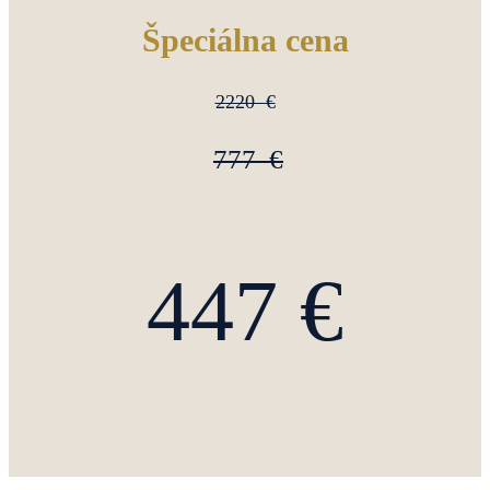
Špeciálna cena
2220 €
777 €
447 €