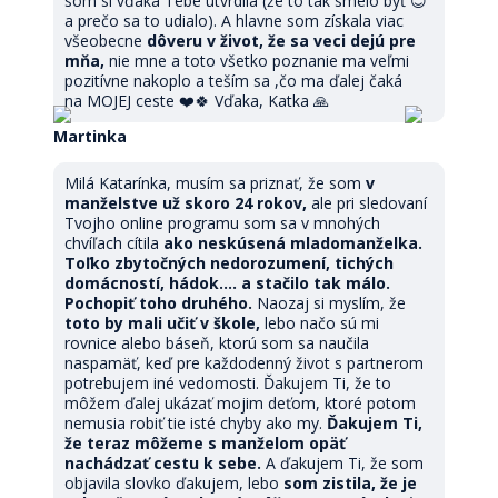
som si vďaka Tebe utvrdila (že to tak smelo byť 😊
a prečo sa to udialo). A hlavne som získala viac
všeobecne
dôveru v život, že sa veci dejú pre
mňa,
nie mne a toto všetko poznanie ma veľmi
pozitívne nakoplo a teším sa ,čo ma ďalej čaká
na MOJEJ ceste ❤️🍀 Vďaka, Katka 🙏
Martinka
Milá Katarínka, musím sa priznať, že som
v
manželstve už skoro 24 rokov,
ale pri sledovaní
Tvojho online programu som sa v mnohých
chvíľach cítila
ako neskúsená mladomanželka.
Toľko zbytočných nedorozumení, tichých
domácností, hádok.... a stačilo tak málo.
Pochopiť toho druhého.
Naozaj si myslím, že
toto by mali učiť v škole,
lebo načo sú mi
rovnice alebo báseň, ktorú som sa naučila
naspamäť, keď pre každodenný život s partnerom
potrebujem iné vedomosti. Ďakujem Ti, že to
môžem ďalej ukázať mojim deťom, ktoré potom
nemusia robiť tie isté chyby ako my.
Ďakujem Ti,
že teraz môžeme s manželom opäť
nachádzať cestu k sebe.
A ďakujem Ti, že som
objavila slovko ďakujem, lebo
som zistila, že je