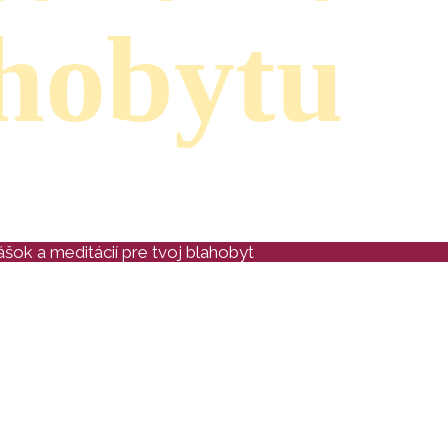
hobytu
šok a meditácií pre tvoj blahobyt
tup do členskej sekcie