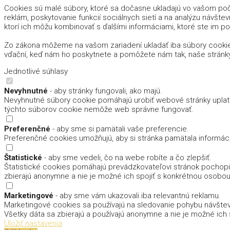
Cookies sú malé súbory, ktoré sa dočasne ukladajú vo vašom počí
reklám, poskytovanie funkcií sociálnych sietí a na analýzu návštev
ktorí ich môžu kombinovať s ďalšími informáciami, ktoré ste im pos
Zo zákona môžeme na vašom zariadení ukladať iba súbory cookie
vďační, keď nám ho poskytnete a pomôžete nám tak, naše stránk
Jednotlivé súhlasy
Nevyhnutné
- aby stránky fungovali, ako majú.
Nevyhnutné súbory cookie pomáhajú urobiť webové stránky uplatn
týchto súborov cookie nemôže web správne fungovať.
Preferenčné
- aby sme si pamätali vaše preferencie.
Preferenčné cookies umožňujú, aby si stránka pamätala informácie,
Štatistické
- aby sme vedeli, čo na webe robíte a čo zlepšiť.
Štatistické cookies pomáhajú prevádzkovateľovi stránok pochopiť,
zbierajú anonymne a nie je možné ich spojiť s konkrétnou osobou
Marketingové
- aby sme vám ukazovali iba relevantnú reklamu.
Marketingové cookies sa používajú na sledovanie pohybu návštevn
Všetky dáta sa zbierajú a používajú anonymne a nie je možné ich
Uložiť nastavenia