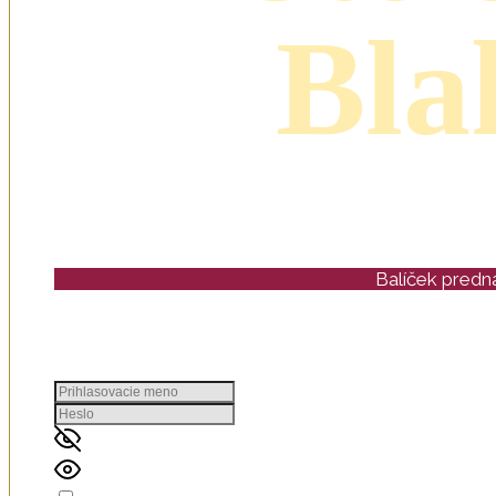
Bla
Balíček predná
Vs