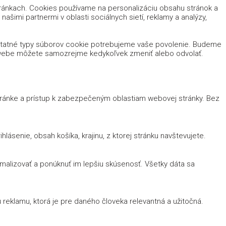
tránkach. Cookies používame na personalizáciu obsahu stránok a
ašimi partnermi v oblasti sociálnych sietí, reklamy a analýzy,
ostatné typy súborov cookie potrebujeme vaše povolenie. Budeme
m webe môžete samozrejme kedykoľvek zmeniť alebo odvolať.
stránke a prístup k zabezpečeným oblastiam webovej stránky. Bez
lásenie, obsah košíka, krajinu, z ktorej stránku navštevujete.
imalizovať a ponúknuť im lepšiu skúsenosť. Všetky dáta sa
reklamu, ktorá je pre daného človeka relevantná a užitočná.