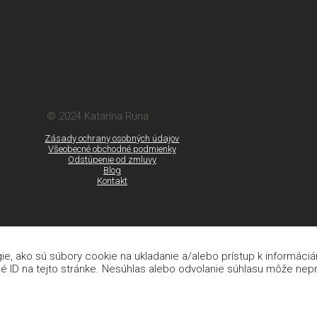
© 2024 Katarína Runa
Zásady ochrany osobných údajov
Všeobecné obchodné podmienky
Odstúpenie od zmluvy
Blog
Kontakt
e, ako sú súbory cookie na ukladanie a/alebo prístup k informáci
é ID na tejto stránke. Nesúhlas alebo odvolanie súhlasu môže nepria