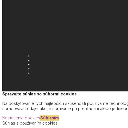
Spravujte súhlas so súbormi cookies
Na poskytovanie tých najlepších skúseností používame technológi
spracovávať údaje, ako je správanie pri prehliadaní alebo jedinečn
Nastavenie cookies
Súhlasím
Súhlas s používaním cookies