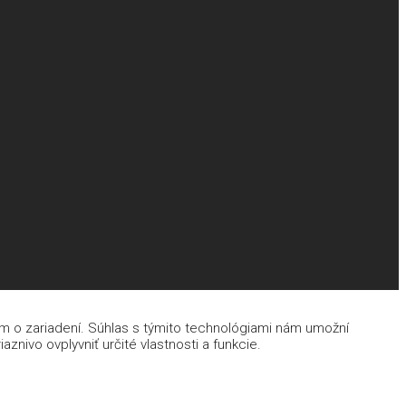
ám o zariadení. Súhlas s týmito technológiami nám umožní
znivo ovplyvniť určité vlastnosti a funkcie.