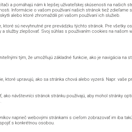
tači a pomáhajú nám k lepšej užívateľskej skúsenosti na našich s
nosti. Informácie o vašom používaní našich stránok tiež zdieľame s n
kytli alebo ktoré zhromaždili pri vašom používaní ich služieb.
, ktoré sú nevyhnutné pre prevádzku týchto stránok. Pre všetky 
y a služby zlepšovať. Svoj súhlas s používaním cookies na našo
iteľnými tým, že umožňujú základné funkcie, ako je navigácia na 
 ktoré upravujú, ako sa stránka chová alebo vyzerá. Napr. vaše prih
 ako návštevníci stránok stránku používajú, aby mohol stránky opt
.
íkov naprieč webovými stránkami s cieľom zobrazovať im iba takú 
 spojiť s konkrétnou osobou.